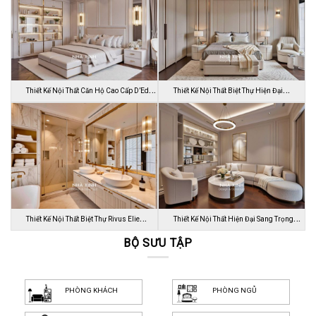
Thiết Kế Nội Thất Căn Hộ Cao Cấp D’Edge
Thiết Kế Nội Thất Biệt Thự Hiện Đại
…
Luca…
Thiết Kế Nội Thất Biệt Thự Rivus Elie
Thiết Kế Nội Thất Hiện Đại Sang Trọng
Sa…
BỘ SƯU TẬP
Dự…
PHÒNG KHÁCH
PHÒNG NGỦ