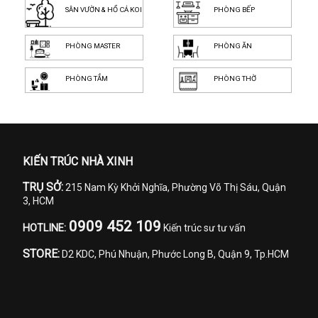
SÂN VƯỜN & HỒ CÁ KOI
PHÒNG BẾP
PHÒNG MASTER
PHÒNG ĂN
PHÒNG TẮM
PHÒNG THỜ
KIẾN TRÚC NHÀ XINH
TRỤ SỞ:
215 Nam Kỳ Khởi Nghĩa, Phường Võ Thị Sáu, Quận
3, HCM
0909 452 109
HOTLINE:
Kiến trúc sư tư vấn
STORE:
D2 KDC, Phú Nhuận, Phước Long B, Quận 9, Tp.HCM