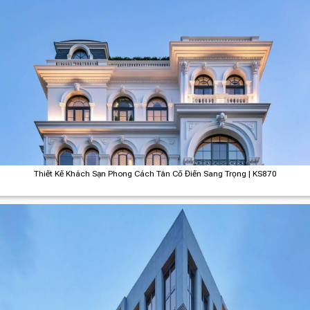
Thiết Kế Khách Sạn Phong Cách Tân Cổ Điển Sang Trọng | KS870