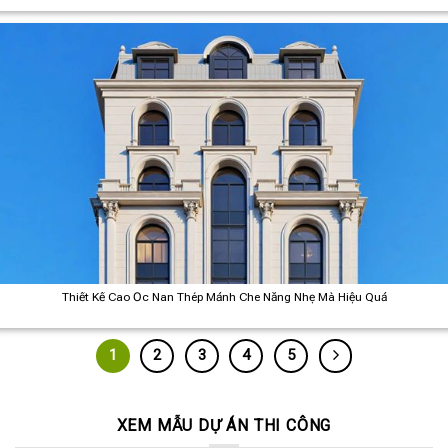
Thiết Kế Cao Ốc Nan Thép Mảnh Che Nắng Nhẹ Mà Hiệu Quả
1
2
3
4
5
XEM MẪU DỰ ÁN THI CÔNG