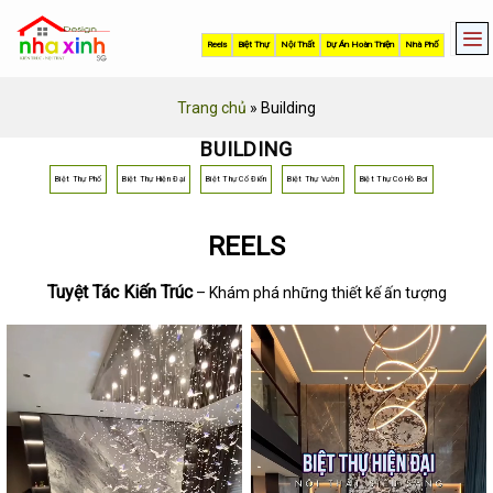
Skip
to
Reels
Biệt Thự
Nội Thất
Dự Án Hoàn Thiện
Nhà Phố
content
Trang chủ
»
Building
BUILDING
Biệt Thự Phố
Biệt Thự Hiện Đại
Biệt Thự Cổ Điển
Biệt Thự Vườn
Biệt Thự Có Hồ Bơi
REELS
Tuyệt Tác Kiến Trúc
– Khám phá những thiết kế ấn tượng