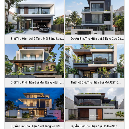
Biệt Thự Hiện Đại 2 Tầng Mái Bằng Sang
Dự Án Biệt Thự Hiện Đại 2 Tầng Cao Cấp
…
Đ…
Biệt Thự Phố Hiện Đại Mái Bằng Kết Hợp
Thiết Kế Biệt Thự Hiện Đại MAJESTIC
C…
MODE…
Dự Án Biệt Thự Hiện Đại 3 Tầng View Sân
Dự Án Biệt Thự Hiện Đại Hồ Bơi Sân