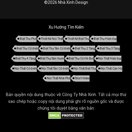
©2026 Nhà Xinh Design
Xu Hướng Tìm Kiếm
Biệt Thự Phố
Thiết Kế Nội Thất
Thiết Kế Biệt Thự
Biệt Thự Hiện Đại
Biệt Thự Cổ Điển
Biệt Thự Tân Cổ Điển
Biệt Thự 2 Tầng
Biệt Thự 3 Tầng
Biệt Thự 4 Tầng
Biệt Thự Sân Vườn
Biệt Thự Có Hồ Bơi
Nội Thất Hiện Đại
Nội Thất Cổ Điển
Nội Thất Tân Cổ Điển
Nội Thất Biệt Thự
Nội Thất Căn Hộ
Nội Thất Nhà Phố
Short Video
Bản quyền nội dung thuộc về Công Ty Nhà Xinh. Tất cả mọi thứ
sao chép hoặc copy nội dung phải ghi rõ nguồn gốc và được
chúng tôi duyệt bằng văn bản.