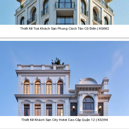
Thiết Kế Toà Khách Sạn Phong Cách Tân Cổ Điển | KS682
Thiết Kế Khách Sạn City Hotel Cao Cấp Quận 12 | KS394