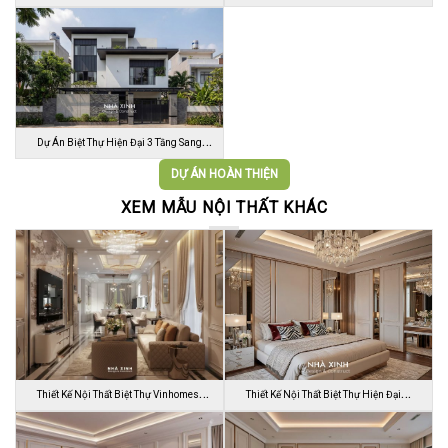
…
Vườn …
Dự Án Biệt Thự Hiện Đại 3 Tầng Sang
Trọn…
DỰ ÁN HOÀN THIỆN
XEM MẪU NỘI THẤT KHÁC
Thiết Kế Nội Thất Biệt Thự Vinhomes
Thiết Kế Nội Thất Biệt Thự Hiện Đại
Gran…
Sang…