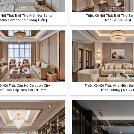
 Nội Thất Biệt Thự Hiện Đại Sang
Thiết Kế Nội Thất Biệt Thự Zeit
ladia Compound Khang Điền | NT
Nhà Bè | NT 274
275
Kế Nội Thất Căn Hộ Celadon City
Thiết Kế Nội Thất Villa Hiện Đạ
hú Cao Cấp Hiện Đại | NT 272
Bình Dương | NT 27