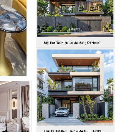
Biệt Thự Phố Hiện Đại Mái Bằng Kết Hợp C…
Thiết Kế Biệt Thự Hiện Đại MAJESTIC MODE…