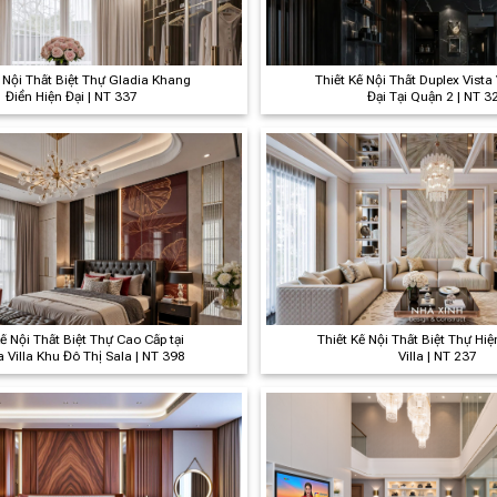
ế Nội Thất Biệt Thự Gladia Khang
Thiết Kế Nội Thất Duplex Vista
Điền Hiện Đại | NT 337
Đại Tại Quận 2 | NT 3
ế Nội Thất Biệt Thự Cao Cấp tại
Thiết Kế Nội Thất Biệt Thự Hi
Villa Khu Đô Thị Sala | NT 398
Villa | NT 237