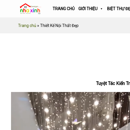
Skip
TRANG CHỦ
GIỚI THIỆU
BIỆT THỰ Đ
to
content
Trang chủ
»
Thiết Kế Nội Thất Đẹp
Tuyệt Tác Kiến T