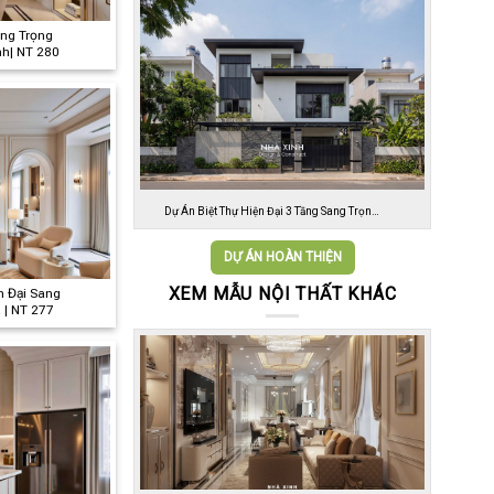
ang Trọng
nh| NT 280
Dự Án Biệt Thự Hiện Đại 3 Tầng Sang Trọn…
DỰ ÁN HOÀN THIỆN
XEM MẪU NỘI THẤT KHÁC
ện Đại Sang
 | NT 277