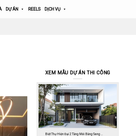
À
DỰ ÁN
REELS
DỊCH VỤ
XEM MẪU DỰ ÁN THI CÔNG
Biệt Thự Hiện Đại 2 Tầng Mái Bằng Sang …