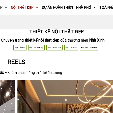
ẸP
NỘI THẤT ĐẸP
DỰ ÁN HOÀN THIỆN
NHÀ PHỐ
TOÀ NH
THIẾT KẾ NỘI THẤT ĐẸP
Chuyên trang
thiết kế nội thất đẹp
của thương hiệu
Nhà Xinh
Biệt Thự Phố
Biệt Thự Hiện Đại
Biệt Thự Cổ Điển
Biệt Thự Vườn
Biệt Thự Có Hồ Bơi
REELS
rúc
– Khám phá những thiết kế ấn tượng