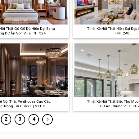
 Nội Thất Gỗ Gõ Đỏ Hiện Đại Sang
Thiết Kế Nội Thất Hiện Đại Đẹp
ng Dự Án Son Villa | NT 324
| NT 248
Kế Nội Thất Penthouse Cao Cấp,
Thiết Kế Nội Thất Biệt Thự Mod
g Trọng Tại Quận 1 | NT101
Dự Án Chung Villa | N
2
3
4