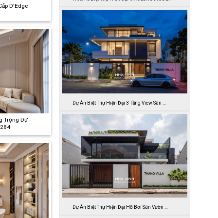
 Cấp D’Edge
Dự Án Biệt Thự Hiện Đại 3 Tầng View Sân …
ng Trọng Dự
 284
Dự Án Biệt Thự Hiện Đại Hồ Bơi Sân Vườn …