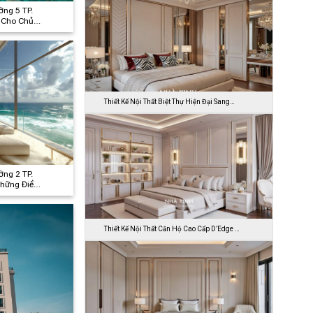
ờng 5 TP.
Ý Cho Chủ
Thiết Kế Nội Thất Biệt Thự Hiện Đại Sang…
ờng 2 TP.
Những Điều
Thiết Kế Nội Thất Căn Hộ Cao Cấp D’Edge …