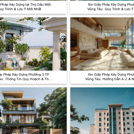
 Phép Xây Dựng tại Thủ Dầu Một:
Xin Giấy Phép Xây Dựng Phư
uy Trình & Lưu Ý Mới Nhất
Vũng Tàu: Quy Trình & Lưu 
Đầu Tư
ấy Phép Xây Dựng Phường 3 TP.
Xin Giấy Phép Xây Dựng Phư
àu: Thông Tin Quy Hoạch & Thủ
Vũng Tàu: Hướng Dẫn A-Z & 
Tục Cấp Phép Mới Nhất
Cần Biết