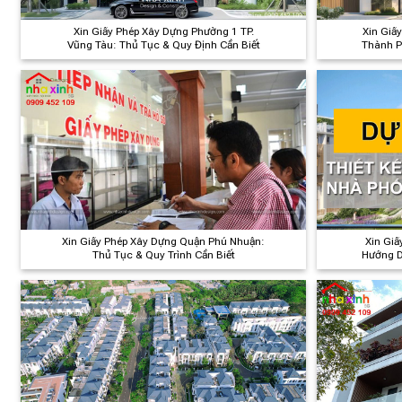
Xin Giấy Phép Xây Dựng Phường 1 TP.
Xin Giấ
Vũng Tàu: Thủ Tục & Quy Định Cần Biết
Thành P
Xin Giấy Phép Xây Dựng Quận Phú Nhuận:
Xin Giấ
Thủ Tục & Quy Trình Cần Biết
Hướng D