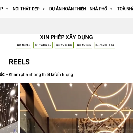
ẸP
NỘI THẤT ĐẸP
DỰ ÁN HOÀN THIỆN
NHÀ PHỐ
TOÀ NH
XIN PHÉP XÂY DỰNG
Biệt Thự Phố
Biệt Thự Hiện Đại
Biệt Thự Cổ Điển
Biệt Thự Vườn
Biệt Thự Có Hồ Bơi
REELS
rúc
– Khám phá những thiết kế ấn tượng