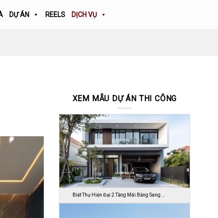
À
DỰ ÁN
REELS
DỊCH VỤ
XEM MẪU DỰ ÁN THI CÔNG
Biệt Thự Hiện Đại 2 Tầng Mái Bằng Sang …