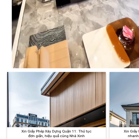
Xin Giấy Phép Xây Dựng Quận 11: Thủ tục
Xin Giấy
đơn giản, hiệu quả cùng Nhà Xinh
nhanh 