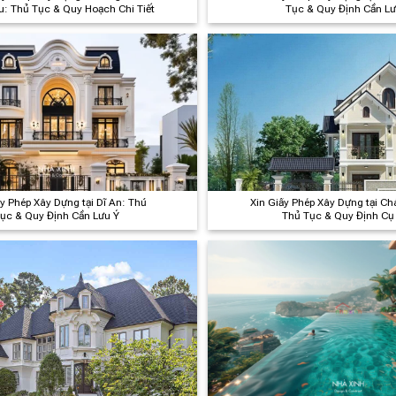
u: Thủ Tục & Quy Hoạch Chi Tiết
Tục & Quy Định Cần Lư
ấy Phép Xây Dựng tại Dĩ An: Thủ
Xin Giấy Phép Xây Dựng tại C
ục & Quy Định Cần Lưu Ý
Thủ Tục & Quy Định Cụ