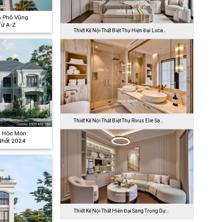
h Phố Vũng
Từ A-Z
Thiết Kế Nội Thất Biệt Thự Hiện Đại Luca…
Thiết Kế Nội Thất Biệt Thự Rivus Elie Sa…
n Hóc Môn:
Nhất 2024
Thiết Kế Nội Thất Hiện Đại Sang Trọng Dự…