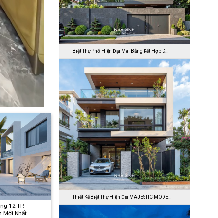
Biệt Thự Phố Hiện Đại Mái Bằng Kết Hợp C…
Thiết Kế Biệt Thự Hiện Đại MAJESTIC MODE…
ng 12 TP.
h Mới Nhất