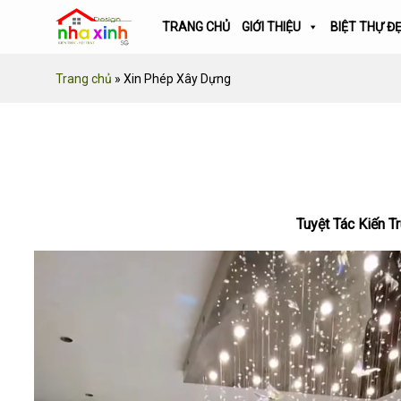
Skip
TRANG CHỦ
GIỚI THIỆU
BIỆT THỰ Đ
to
content
Trang chủ
»
Xin Phép Xây Dựng
Tuyệt Tác Kiến T