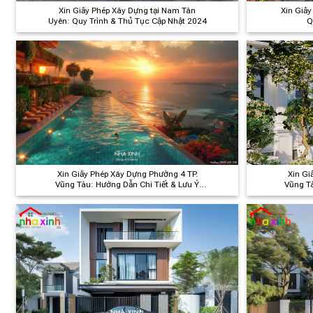
Xin Giấy Phép Xây Dựng tại Nam Tân
Xin Giấy
Uyên: Quy Trình & Thủ Tục Cập Nhật 2024
Q
Xin Giấy Phép Xây Dựng Phường 4 TP.
Xin Gi
Vũng Tàu: Hướng Dẫn Chi Tiết & Lưu Ý
Vũng T
Quan Trọng