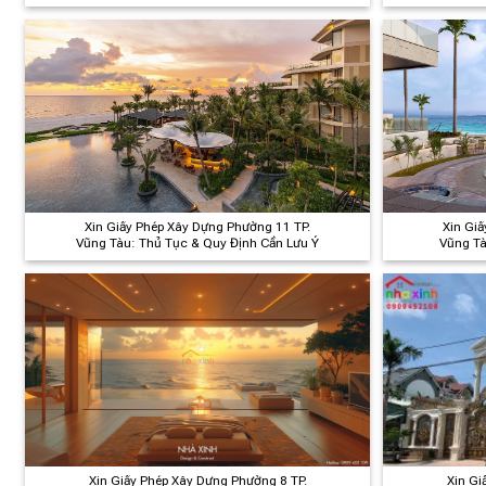
Đ
Xin Giấy Phép Xây Dựng Phường 11 TP.
Xin Gi
Vũng Tàu: Thủ Tục & Quy Định Cần Lưu Ý
Vũng Tà
Xin Giấy Phép Xây Dựng Phường 8 TP.
Xin Gi