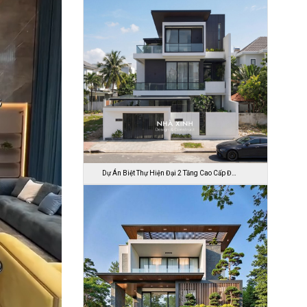
Dự Án Biệt Thự Hiện Đại 2 Tầng Cao Cấp Đ…