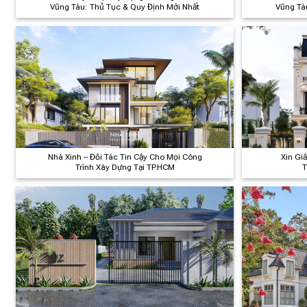
Vũng Tàu: Thủ Tục & Quy Định Mới Nhất
Vũng Tà
Nhà Xinh – Đối Tác Tin Cậy Cho Mọi Công
Xin Gi
Trình Xây Dựng Tại TP.HCM
T