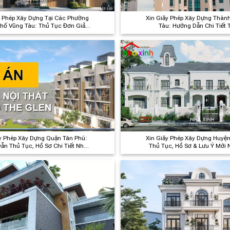
y Phép Xây Dựng Tại Các Phường
Xin Giấy Phép Xây Dựng Thàn
hố Vũng Tàu: Thủ Tục Đơn Giản
Tàu: Hướng Dẫn Chi Tiết 
& Nhanh Chóng
y Phép Xây Dựng Quận Tân Phú:
Xin Giấy Phép Xây Dựng Huyệ
ẫn Thủ Tục, Hồ Sơ Chi Tiết Nhất
Thủ Tục, Hồ Sơ & Lưu Ý Mới 
2024