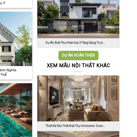
u Ý
Dự Án Biệt Thự Hiện Đại 3 Tầng Sang Trọn…
DỰ ÁN HOÀN THIỆN
XEM MẪU NỘI THẤT KHÁC
hánh Nghĩa:
 Thể
Thiết Kế Nội Thất Biệt Thự Vinhomes Gran…