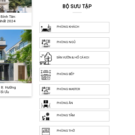
BỘ SƯU TẬP
 Bình Tân:
Nhất 2024
PHÒNG KHÁCH
PHÒNG NGỦ
SÂN VƯỜN & HỒ CÁ KOI
PHÒNG BẾP
 8: Hướng
PHÒNG MASTER
Tối Ưu
PHÒNG ĂN
PHÒNG TẮM
PHÒNG THỜ