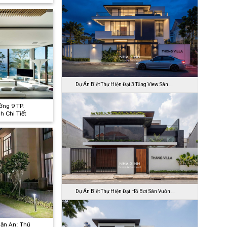
Dự Án Biệt Thự Hiện Đại 3 Tầng View Sân …
ờng 9 TP.
h Chi Tiết
Dự Án Biệt Thự Hiện Đại Hồ Bơi Sân Vườn …
uận An: Thủ