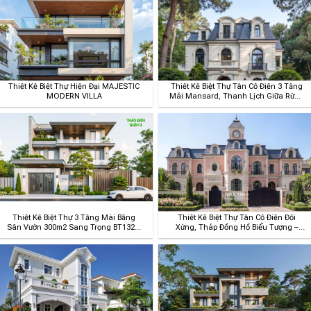
Thiết Kế Biệt Thự Hiện Đại MAJESTIC
Thiết Kế Biệt Thự Tân Cổ Điển 3 Tầng
MODERN VILLA
Mái Mansard, Thanh Lịch Giữa Rừng
Thông – Chessington Villa BT295
Thiết Kế Biệt Thự 3 Tầng Mái Bằng
Thiết Kế Biệt Thự Tân Cổ Điển Đối
Sân Vườn 300m2 Sang Trọng BT132 –
Xứng, Tháp Đồng Hồ Biểu Tượng –
Thảo Điền Quận 2
Victoria Villa BT377