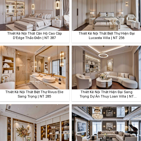
Thiết Kế Nội Thất Căn Hộ Cao Cấp
Thiết Kế Nội Thất Biệt Thự Hiện Đại
D’Edge Thảo Điền | NT 387
Lucasta Villa | NT 256
Thiết Kế Nội Thất Biệt Thự Rivus Elie
Thiết Kế Nội Thất Hiện Đại Sang
Sang Trọng | NT 285
Trọng Dự Án Thuy Loan Villa | NT
284