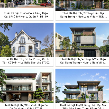
Thiết Kế Biệt Thự Vườn 2 Tầng Hiện
Thiết Kế Biệt Thự 3 Tầng Hiện Đại
Đại | Phú Mỹ Hưng, Quận 7 | BT119
Sang Trọng – Neo Luxe Villa – TDM |
BT102
Thiết Kế Biệt Thự Đà Lạt Phong Cách
Thiết Kế Biệt Thự 4 Tầng 9x25m Hiện
Tân Cổ Điển – La Belle Blanche BT302
Đại Sang Trọng – Hoàng Nam Villa |
BT108
Thiết Kế Biệt Thự Sân Vườn Hiện Đại
Thiết Kế Biệt Thự 3 Tầng Hiện Đại Mặt
Dự Án Hoàng Villa | BT298
Tiền 10m Sang Trọng Đẳng Cấp |