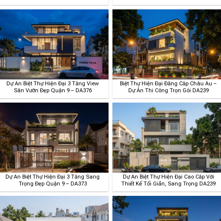
Dự Án Biệt Thự Hiện Đại 3 Tầng View
Biệt Thự Hiện Đại Đẳng Cấp Châu Âu –
Sân Vườn Đẹp Quận 9 – DA376
Dự Án Thi Công Trọn Gói DA239
Dự Án Biệt Thự Hiện Đại 3 Tầng Sang
Dự Án Biệt Thự Hiện Đại Cao Cấp Với
Trọng Đẹp Quận 9 – DA373
Thiết Kế Tối Giản, Sang Trọng DA239