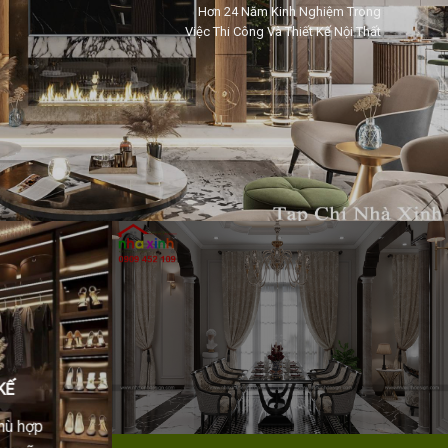
Hơn 24 Năm Kinh Nghiệm Trong
Việc Thi Công Và Thiết Kế Nội Thất
KẾ
phù hợp