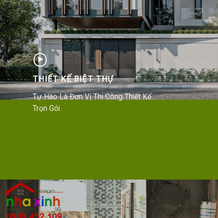
THIẾT KẾ BIỆT THỰ
Tự Hào Là Đơn Vị Thi Công Thiết Kế
Trọn Gói