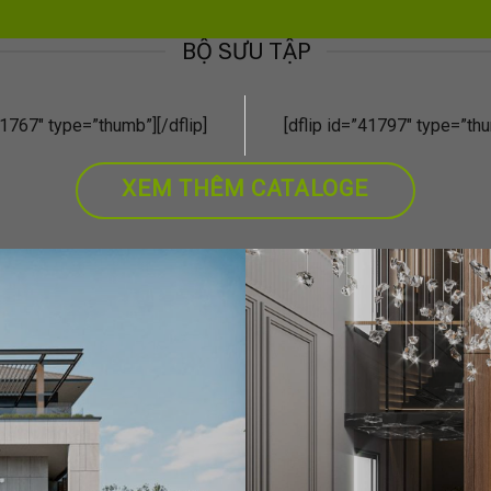
BỘ SƯU TẬP
41767″ type=”thumb”][/dflip]
[dflip id=”41797″ type=”thu
XEM THÊM CATALOGE