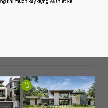
àng khi muốn xây dựng và thiết kế
24
Jul