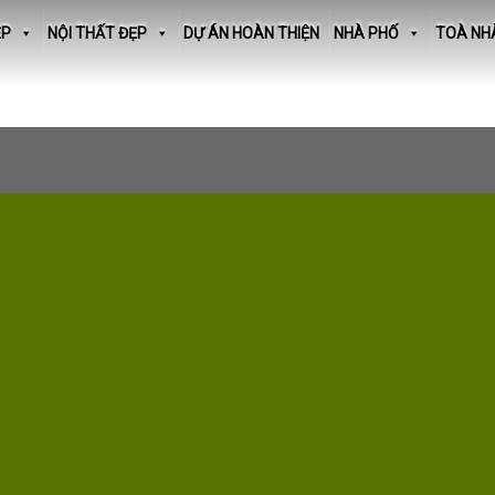
ẸP
NỘI THẤT ĐẸP
DỰ ÁN HOÀN THIỆN
NHÀ PHỐ
TOÀ NH