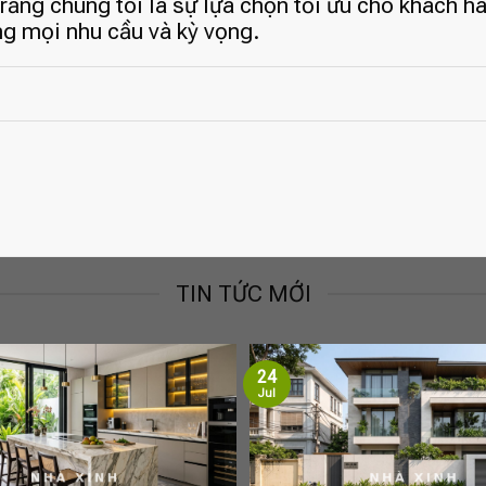
 rằng chúng tôi là sự lựa chọn tối ưu cho khách h
ng mọi nhu cầu và kỳ vọng.
TIN TỨC MỚI
24
Jul