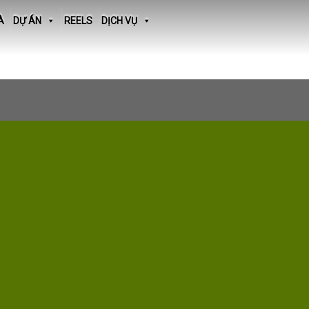
À
DỰ ÁN
REELS
DỊCH VỤ