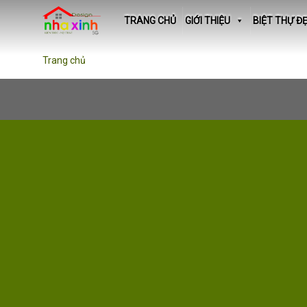
Skip
TRANG CHỦ
GIỚI THIỆU
BIỆT THỰ Đ
to
content
Trang chủ
»
Hồ Sơ Công Ty