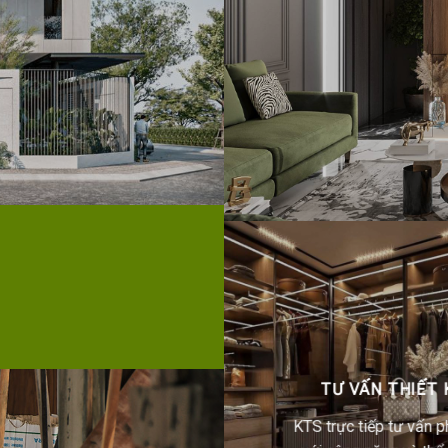
TƯ VẤN THIẾT 
KTS trực tiếp tư vấn 