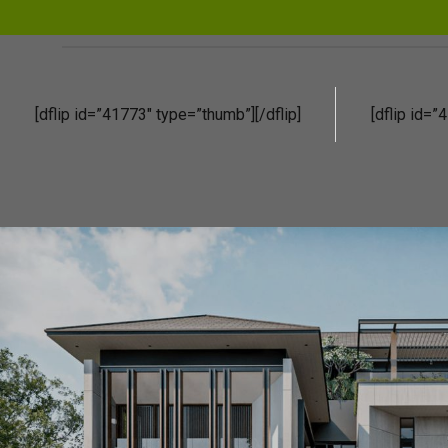
[dflip id=”41773″ type=”thumb”][/dflip]
[dflip id=”