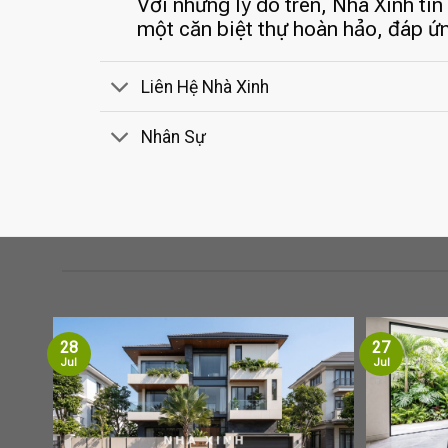
Với những lý do trên, Nhà Xinh tin
một căn biệt thự hoàn hảo, đáp ứ
Liên Hệ Nhà Xinh
Nhân Sự
28
27
Jul
Jul