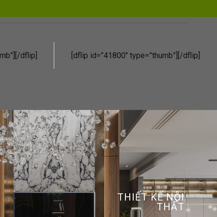
mb”][/dflip]
[dflip id=”41800″ type=”thumb”][/dflip]
THIẾT KẾ NỘI
THẤT