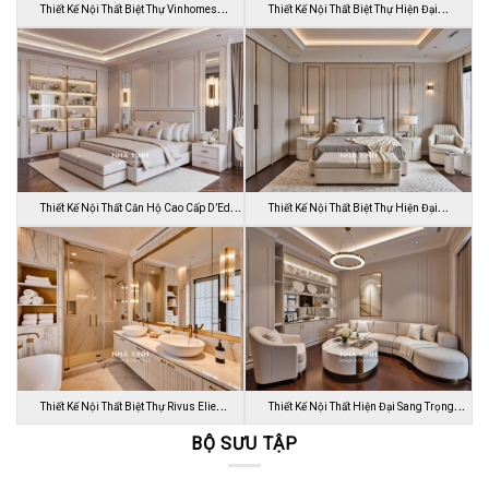
Thiết Kế Nội Thất Biệt Thự Vinhomes
Thiết Kế Nội Thất Biệt Thự Hiện Đại
Gran…
Sang…
Thiết Kế Nội Thất Căn Hộ Cao Cấp D’Edge
Thiết Kế Nội Thất Biệt Thự Hiện Đại
…
Luca…
Thiết Kế Nội Thất Biệt Thự Rivus Elie
Thiết Kế Nội Thất Hiện Đại Sang Trọng
Sa…
BỘ SƯU TẬP
Dự…