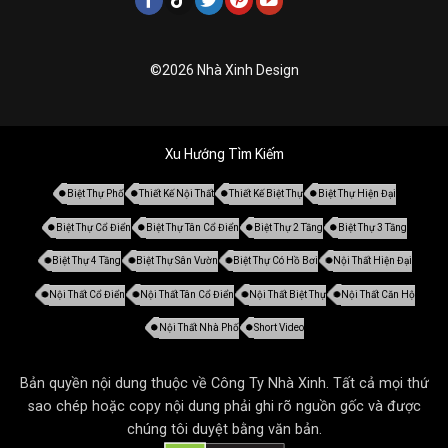
©2026 Nhà Xinh Design
Xu Hướng Tìm Kiếm
Biệt Thự Phố
Thiết Kế Nội Thất
Thiết Kế Biệt Thự
Biệt Thự Hiện Đại
Biệt Thự Cổ Điển
Biệt Thự Tân Cổ Điển
Biệt Thự 2 Tầng
Biệt Thự 3 Tầng
Biệt Thự 4 Tầng
Biệt Thự Sân Vườn
Biệt Thự Có Hồ Bơi
Nội Thất Hiện Đại
Nội Thất Cổ Điển
Nội Thất Tân Cổ Điển
Nội Thất Biệt Thự
Nội Thất Căn Hộ
Nội Thất Nhà Phố
Short Video
Bản quyền nội dung thuộc về Công Ty Nhà Xinh. Tất cả mọi thứ
sao chép hoặc copy nội dung phải ghi rõ nguồn gốc và được
chúng tôi duyệt bằng văn bản.