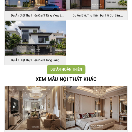
Dự Án Biệt Thự Hiện Đại 3 Tầng View Sân
Dự Án Biệt Thự Hiện Đại Hồ Bơi Sân
…
Vườn …
Dự Án Biệt Thự Hiện Đại 3 Tầng Sang
Trọn…
DỰ ÁN HOÀN THIỆN
XEM MẪU NỘI THẤT KHÁC