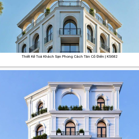
Thiết Kế Toà Khách Sạn Phong Cách Tân Cổ Điển | KS682