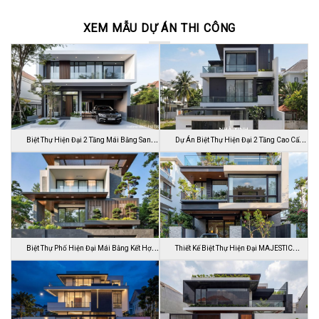
XEM MẪU DỰ ÁN THI CÔNG
Biệt Thự Hiện Đại 2 Tầng Mái Bằng Sang
Dự Án Biệt Thự Hiện Đại 2 Tầng Cao Cấp
…
Đ…
Biệt Thự Phố Hiện Đại Mái Bằng Kết Hợp
Thiết Kế Biệt Thự Hiện Đại MAJESTIC
C…
MODE…