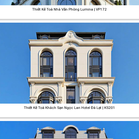
Thiết Kế Toà Nhà Văn Phòng Lumina | VP172
Thiết Kế Toà Khách Sạn Ngọc Lan Hotel Đà Lạt | KS201