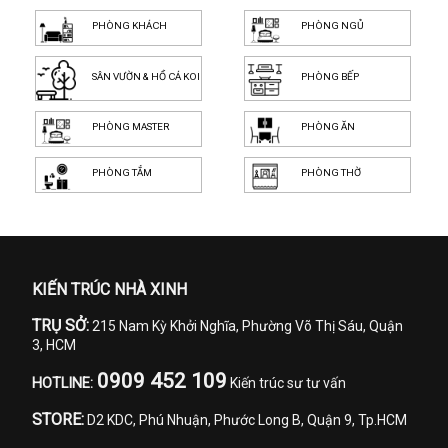
PHÒNG KHÁCH
PHÒNG NGỦ
SÂN VƯỜN & HỒ CÁ KOI
PHÒNG BẾP
PHÒNG MASTER
PHÒNG ĂN
PHÒNG TẮM
PHÒNG THỜ
KIẾN TRÚC NHÀ XINH
TRỤ SỞ:
215 Nam Kỳ Khởi Nghĩa, Phường Võ Thị Sáu, Quận
3, HCM
0909 452 109
HOTLINE:
Kiến trúc sư tư vấn
STORE:
D2 KDC, Phú Nhuận, Phước Long B, Quận 9, Tp.HCM