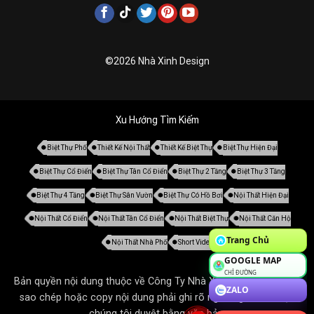
©2026 Nhà Xinh Design
Xu Hướng Tìm Kiếm
Biệt Thự Phố
Thiết Kế Nội Thất
Thiết Kế Biệt Thự
Biệt Thự Hiện Đại
Biệt Thự Cổ Điển
Biệt Thự Tân Cổ Điển
Biệt Thự 2 Tầng
Biệt Thự 3 Tầng
Biệt Thự 4 Tầng
Biệt Thự Sân Vườn
Biệt Thự Có Hồ Bơi
Nội Thất Hiện Đại
Nội Thất Cổ Điển
Nội Thất Tân Cổ Điển
Nội Thất Biệt Thự
Nội Thất Căn Hộ
Trang Chủ
Nội Thất Nhà Phố
Short Video
GOOGLE MAP
CHỈ ĐƯỜNG
Bản quyền nội dung thuộc về Công Ty Nhà Xinh. Tất cả mọi thứ
ZALO
sao chép hoặc copy nội dung phải ghi rõ nguồn gốc và được
chúng tôi duyệt bằng văn bản.