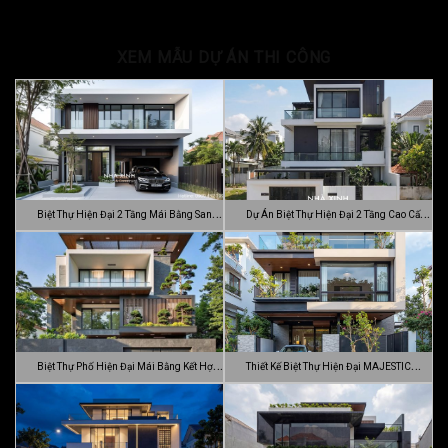
XEM MẪU DỰ ÁN THI CÔNG
Biệt Thự Hiện Đại 2 Tầng Mái Bằng Sang
Dự Án Biệt Thự Hiện Đại 2 Tầng Cao Cấp
…
Đ…
Biệt Thự Phố Hiện Đại Mái Bằng Kết Hợp
Thiết Kế Biệt Thự Hiện Đại MAJESTIC
C…
MODE…