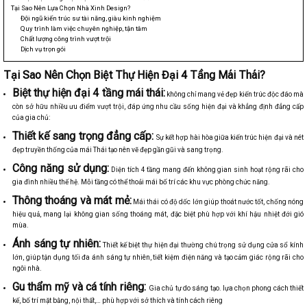
Tại Sao Nên Lựa Chọn Nhà Xinh Design?
Đội ngũ kiến trúc sư tài năng, giàu kinh nghiệm
Quy trình làm việc chuyên nghiệp, tận tâm
Chất lượng công trình vượt trội
Dịch vụ trọn gói
Tại Sao Nên Chọn Biệt Thự Hiện Đại 4 Tầng Mái Thái?
Biệt thự hiện đại 4 tầng mái thái:
không chỉ mang vẻ đẹp kiến trúc độc đáo mà
còn sở hữu nhiều ưu điểm vượt trội, đáp ứng nhu cầu sống hiện đại và khẳng định đẳng cấp
của gia chủ:
Thiết kế sang trọng đẳng cấp:
Sự kết hợp hài hòa giữa kiến trúc hiện đại và nét
đẹp truyền thống của mái Thái tạo nên vẽ đẹp gần gũi và sang trọng.
Công năng sử dụng:
Diện tích 4 tầng mang đến không gian sinh hoạt rộng rãi cho
gia đình nhiều thế hệ. Mỗi tầng có thể thoải mái bố trí các khu vực phòng chức năng.
Thông thoáng và mát mẻ:
Mái thái có độ dốc lớn giúp thoát nước tốt, chống nóng
hiệu quả, mang lại không gian sống thoáng mát, đặc biệt phù hợp với khí hậu nhiệt đới gió
mùa.
Ánh sáng tự nhiên:
Thiết kế biệt thự hiện đại thường chú trọng sử dụng cửa sổ kính
lớn, giúp tận dụng tối đa ánh sáng tự nhiên, tiết kiệm điện năng và tạo cảm giác rộng rãi cho
ngôi nhà.
Gu thẩm mỹ và cá tính riêng:
Gia chủ tự do sáng tạo. lựa chọn phong cách thiết
kế, bố trí mặt bằng, nội thất,… phù hợp với sở thích và tính cách riêng