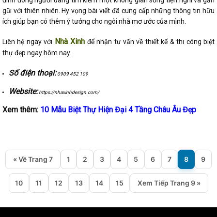
gũi với thiên nhiên. Hy vọng bài viết đã cung cấp
những thông tin hữu
ích giúp bạn có thêm ý tưởng cho ngôi nhà mơ ước của mình.
Nhà Xinh
Liên hệ ngay với
để nhận tư vấn về thiết kế & thi công biệt
thự đẹp ngay hôm nay.
Số điện thoại:
0909 452 109
Website:
https://nhaxinhdesign.com/
Xem thêm:
10 Mẫu Biệt Thự Hiện Đại 4 Tầng Châu Âu Đẹp
« Về Trang 7
1
2
3
4
5
6
7
8
9
10
11
12
13
14
15
Xem Tiếp Trang 9 »