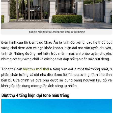
Biệt thự 4 tầng hiện đại phong cách Châu âu sang trọng
Điển hình của lối kiến trúc Châu Âu là tính đối xứng, các hệ thức cột
vững chãi đem đến vẻ đẹp khỏe khoắn, hiện đại mà vẫn uyển chuyển,
tinh tế. Những đường nét kiến trúc mềm mại, chỉ phào uyển chuyển,
những cột trụ vững chãi và các họa tiết đắp nổi tạo nên sức hút riêng.
Tổng thể căn
biệt thự mái thái
4 tầng hiện đại là một thể thống nhất, ở
phần chân tường và cột nhà đều được ốp đá hoa cương đảm bảo tính
bền bỉ. Cửa chính và cửa phụ được sử dụng bằng nguyên liệu gỗ và
kính giúp tận dụng các nguồn ánh sáng tự nhiên.
Biệt thự 4 tầng hiện đại tone màu trắng