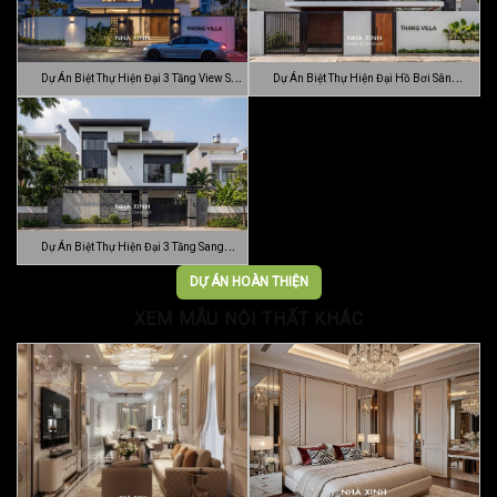
Dự Án Biệt Thự Hiện Đại 3 Tầng View Sân
Dự Án Biệt Thự Hiện Đại Hồ Bơi Sân
…
Vườn …
Dự Án Biệt Thự Hiện Đại 3 Tầng Sang
Trọn…
DỰ ÁN HOÀN THIỆN
XEM MẪU NỘI THẤT KHÁC