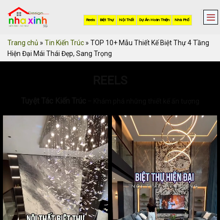
Skip
to
Reels
Biệt Thự
Nội Thất
Dự Án Hoàn Thiện
Nhà Phố
content
Trang chủ
»
Tin Kiến Trúc
»
TOP 10+ Mẫu Thiết Kế Biệt Thự 4 Tầng
Hiện Đại Mái Thái Đẹp, Sang Trọng
REELS
Tuyệt Tác Kiến Trúc
– Khám phá những thiết kế ấn tượng