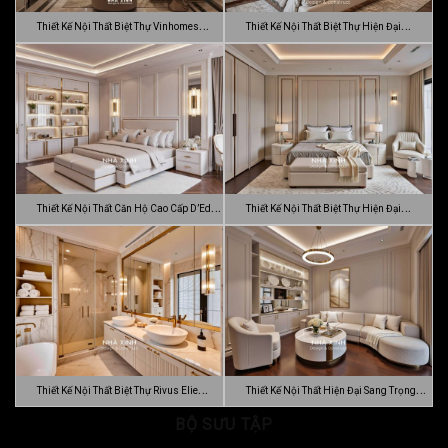
Thiết Kế Nội Thất Biệt Thự Vinhomes
Thiết Kế Nội Thất Biệt Thự Hiện Đại
Gran…
Sang…
Thiết Kế Nội Thất Căn Hộ Cao Cấp D’Edge
Thiết Kế Nội Thất Biệt Thự Hiện Đại
…
Luca…
Thiết Kế Nội Thất Biệt Thự Rivus Elie
Thiết Kế Nội Thất Hiện Đại Sang Trọng
Sa…
BỘ SƯU TẬP
Dự…