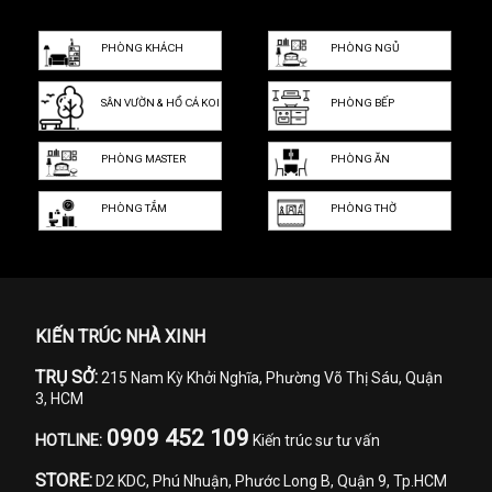
PHÒNG KHÁCH
PHÒNG NGỦ
SÂN VƯỜN & HỒ CÁ KOI
PHÒNG BẾP
PHÒNG MASTER
PHÒNG ĂN
PHÒNG TẮM
PHÒNG THỜ
KIẾN TRÚC NHÀ XINH
TRỤ SỞ:
215 Nam Kỳ Khởi Nghĩa, Phường Võ Thị Sáu, Quận
3, HCM
0909 452 109
HOTLINE:
Kiến trúc sư tư vấn
STORE:
D2 KDC, Phú Nhuận, Phước Long B, Quận 9, Tp.HCM