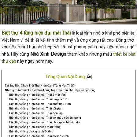
Biệt thự 4 tầng hiện đại mái Thái
là loại hình nhà ở khá phổ biến tại
Việt Nam vì dễ thiết kế, tính thẩm mỹ và ứng dụng rất cao. Đồng thời,
với kiểu mái Thái phù hợp với tất cả phong cách hay kiểu dáng ngôi
Nhà Xinh Design
nhà. Hãy cùng
tham khảo những mẫu
thiết kế biệt
thự đẹp
này ngay hôm nay.
Tổng Quan Nội Dung
[
Ẩn
]
Tại Sao Nên Chọn Biệt Thự Hiện Đại 4 Tầng Mái Thái?
Những mẫu thiết kế biệt thự 4 tầng hiện đại mái Thái đẹp, sang trọng
Biệt thự 4 tầng hiện đại mái Thái 2 mặt tiền
Biệt thự 4 tầng hiện đại mái Thái có gara ô tô
Biệt thự 4 tầng hiện đại mái Thái chất liệu kính
Biệt thự 4 tầng hiện đại mái Thái tối giản
Biệt thự 4 tầng hiện đại mái Thái đơn lập
Biệt thự 4 tầng hiện đại mái Thái với màu sắc ấn tượng
Biệt thự 4 tầng hiện đại mái Thái phong cách Châu Âu
Biệt thự 4 tầng hiện đại tone màu trắng
Biệt thự 4 tầng phong cách Gothic
Biệt thự 4 tầng hiện đại mái Thái có sân vườn