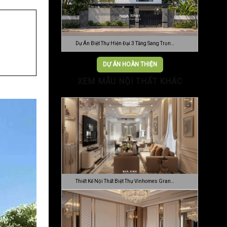
Dự Án Biệt Thự Hiện Đại 3 Tầng Sang Trọn…
DỰ ÁN HOÀN THIỆN
XEM MẪU NỘI THẤT KHÁC
Thiết Kế Nội Thất Biệt Thự Vinhomes Gran…