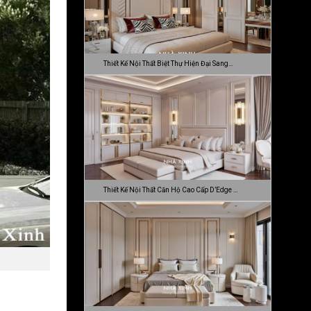
Thiết Kế Nội Thất Biệt Thự Hiện Đại Sang…
Thiết Kế Nội Thất Căn Hộ Cao Cấp D’Edge …