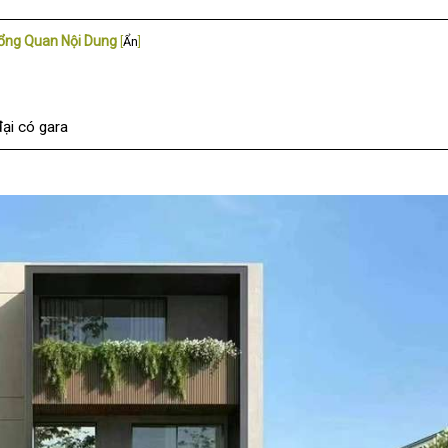
ổng Quan Nội Dung
[
Ẩn
]
ại có gara