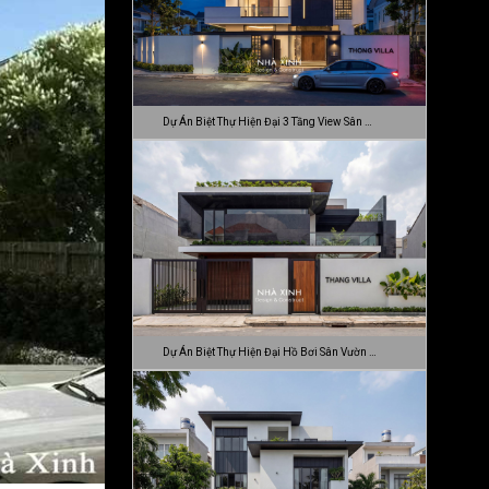
Dự Án Biệt Thự Hiện Đại 3 Tầng View Sân …
Dự Án Biệt Thự Hiện Đại Hồ Bơi Sân Vườn …