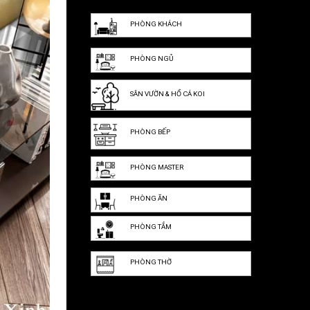
PHÒNG KHÁCH
PHÒNG NGỦ
SÂN VƯỜN & HỒ CÁ KOI
PHÒNG BẾP
PHÒNG MASTER
PHÒNG ĂN
PHÒNG TẮM
PHÒNG THỜ