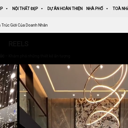
ẸP
NỘI THẤT ĐẸP
DỰ ÁN HOÀN THIỆN
NHÀ PHỐ
TOÀ NH
n Trúc Giới Của Doanh Nhân
REELS
rúc
– Khám phá những thiết kế ấn tượng