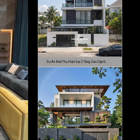
Dự Án Biệt Thự Hiện Đại 2 Tầng Cao Cấp Đ…