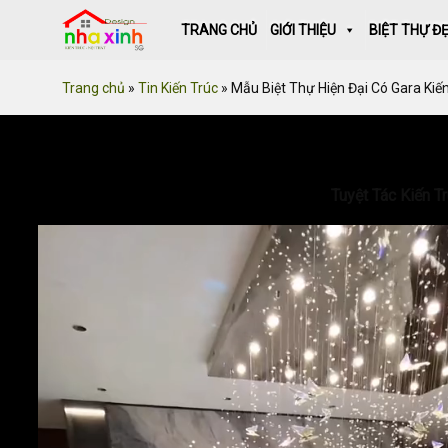
Skip
TRANG CHỦ
GIỚI THIỆU
BIỆT THỰ Đ
to
content
Trang chủ
»
Tin Kiến Trúc
»
Mẫu Biệt Thự Hiện Đại Có Gara Kiế
Tuyệt Tác Kiến T