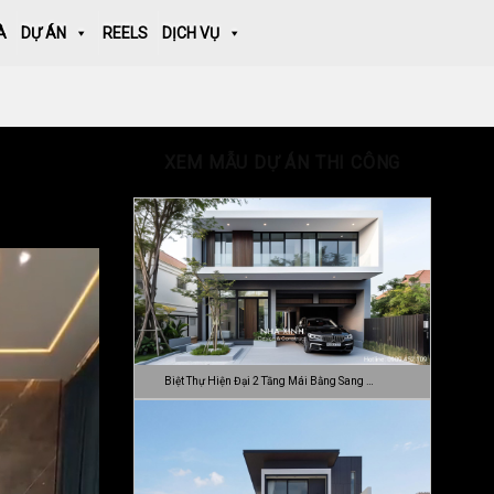
À
DỰ ÁN
REELS
DỊCH VỤ
XEM MẪU DỰ ÁN THI CÔNG
Biệt Thự Hiện Đại 2 Tầng Mái Bằng Sang …