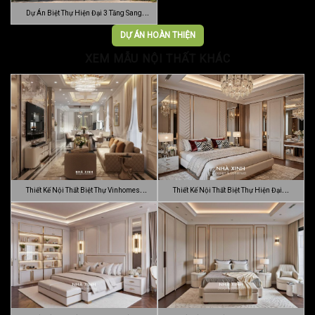
Dự Án Biệt Thự Hiện Đại 3 Tầng Sang
Trọn…
DỰ ÁN HOÀN THIỆN
XEM MẪU NỘI THẤT KHÁC
Thiết Kế Nội Thất Biệt Thự Vinhomes
Thiết Kế Nội Thất Biệt Thự Hiện Đại
Gran…
Sang…