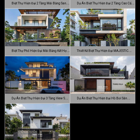
Biệt Thự Hiện Đại 2 Tầng Mái Bằng Sang
Dự Án Biệt Thự Hiện Đại 2 Tầng Cao Cấp
…
Đ…
Biệt Thự Phố Hiện Đại Mái Bằng Kết Hợp
Thiết Kế Biệt Thự Hiện Đại MAJESTIC
C…
MODE…
Dự Án Biệt Thự Hiện Đại 3 Tầng View Sân
Dự Án Biệt Thự Hiện Đại Hồ Bơi Sân
…
Vườn …