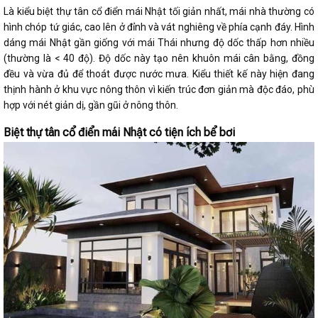
Là kiểu biệt thự tân cổ điển mái Nhật tối giản nhất, mái nhà thường có
hình chóp tứ giác, cao lên ở đỉnh và vát nghiêng về phía cạnh đáy. Hình
dáng mái Nhật gần giống với mái Thái nhưng độ dốc thấp hơn nhiều
(thường là < 40 độ). Độ dốc này tạo nên khuôn mái cân bằng, đồng
đều và vừa đủ để thoát được nước mưa. Kiểu thiết kế này hiện đang
thịnh hành ở khu vực nông thôn vì kiến trúc đơn giản mà độc đáo, phù
hợp với nét giản dị, gần gũi ở nông thôn.
Biệt thự tân cổ điển mái Nhật có tiện ích bể bơi