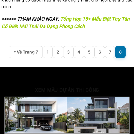
mình.
>>>>>> THAM KHẢO NGAY:
Tổng Hợp 15+ Mẫu Biệt Thự Tân
Cổ Điển Mái Thái Đa Dạng Phong Cách
« Về Trang 7
1
2
3
4
5
6
7
8
XEM MẪU DỰ ÁN THI CÔNG