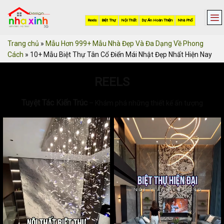
Skip
to
Reels
Biệt Thự
Nội Thất
Dự Án Hoàn Thiện
Nhà Phố
content
Trang chủ
»
Mẫu Hơn 999+ Mẫu Nhà Đẹp Và Đa Dạng Về Phong
Cách
»
10+ Mẫu Biệt Thự Tân Cổ Điển Mái Nhật Đẹp Nhất Hiện Nay
REELS
Tuyệt Tác Kiến Trúc
– Khám phá những thiết kế ấn tượng