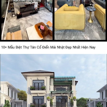
10+ Mẫu Biệt Thự Tân Cổ Điển Mái Nhật Đẹp Nhất Hiện Nay