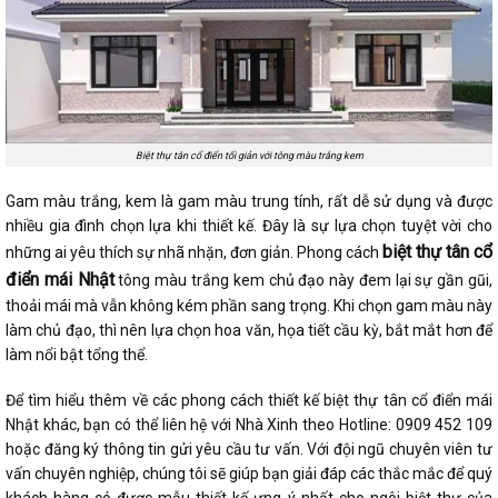
Biệt thự tân cổ điển tối giản với tông màu trắng kem
Gam màu trắng, kem là gam màu trung tính, rất dễ sử dụng và được
nhiều gia đình chọn lựa khi thiết kế. Đây là sự lựa chọn tuyệt vời cho
biệt thự tân cổ
những ai yêu thích sự nhã nhặn, đơn giản. Phong cách
điển mái Nhật
tông màu trắng kem chủ đạo này đem lại sự gần gũi,
thoải mái mà vẫn không kém phần sang trọng. Khi chọn gam màu này
làm chủ đạo, thì nên lựa chọn hoa văn, họa tiết cầu kỳ, bắt mắt hơn để
làm nổi bật tổng thể.
Để tìm hiểu thêm về các phong cách thiết kế biệt thự tân cổ điển mái
Nhật khác, bạn có thể liên hệ với Nhà Xinh theo Hotline: 0909 452 109
hoặc đăng ký thông tin gửi yêu cầu tư vấn. Với đội ngũ chuyên viên tư
vấn chuyên nghiệp, chúng tôi sẽ giúp bạn giải đáp các thắc mắc để quý
khách hàng có được mẫu thiết kế ưng ý nhất cho ngôi biệt thự của