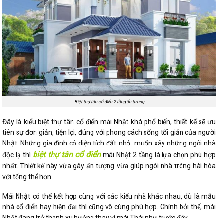
Biệt thự tân cổ điển 2 tầng ấn tượng
Đây là kiểu biệt thự tân cổ điển mái Nhật khá phổ biến, thiết kế sẽ ưu
tiên sự đơn giản, tiện lợi, đúng với phong cách sống tối giản của người
Nhật. Những gia đình có diện tích đất nhỏ muốn xây những ngôi nhà
biệt thự tân cổ điển
độc lạ thì
mái Nhật 2 tầng là lựa chọn phù hợp
nhất. Thiết kế này vừa gây ấn tượng vừa giúp ngôi nhà trông hài hòa
với tổng thể hơn.
Mái Nhật có thể kết hợp cùng với các kiểu nhà khác nhau, dù là mẫu
nhà cổ điển hay hiện đại thì cũng vô cùng phù hợp. Chính bởi thế, mái
Nhật đang trở thành xu hướng thay vì mái Thái như trước đây.