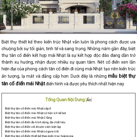
Biệt thự thiết kế theo kiến trúc Nhật vẫn luôn là phong cách được ưa
chuộng bởi sự tối giản, tinh tế và sang trọng. Những năm gần đây, biệt
thự tân cổ điển kết hợp mái Nhật là sự kết hợp độc đáo đang dần trở
thành xu hướng, nhận được nhiều sự quan tâm. Nét cổ điển xen lẫn
hiện đại của phong cách tân cổ điển đi cùng mái Nhật tạo nên kiến trúc
mẫu biệt thự
ấn tượng, lạ mắt và đẳng cấp hơn. Dưới đây là những
tân cổ điển mái Nhật
điển hình và được yêu thích nhất hiện nay.
Tổng Quan Nội Dung
[
Ẩn
]
Biệt thự tân cổ điển mái Nhật cấp 4
Biệt thự tân cổ điển mái Nhật có tiện ích bể bơi
Biệt thự tân cổ điển mái Nhật 2 tầng
Biệt thự tân cổ điển đa hình dáng, đa chất liệu
Biệt thự tân cổ điển với khuôn viên biệt lập
Biệt thự tân cổ điển mái Nhật có gara ô tô
Biệt thự tân cổ điển thiết kế theo kiến trúc hoàng gia