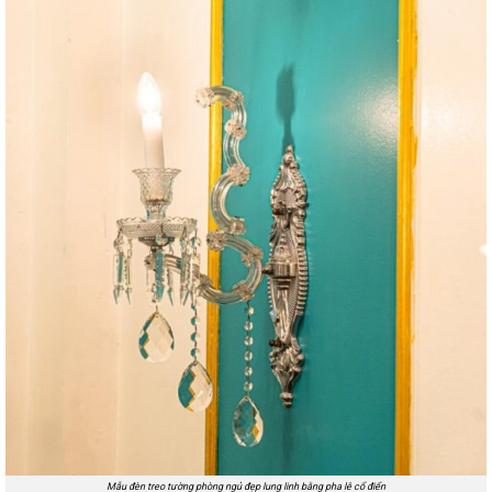
Mẫu đèn treo tường phòng ngủ đẹp lung linh bằng pha lê cổ điển