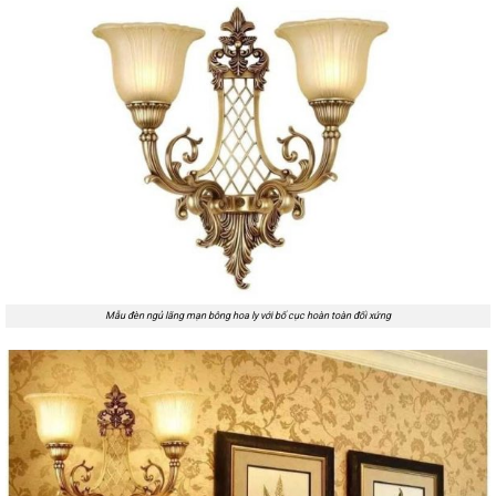
Mẫu đèn ngủ lãng mạn bông hoa ly với bố cục hoàn toàn đối xứng