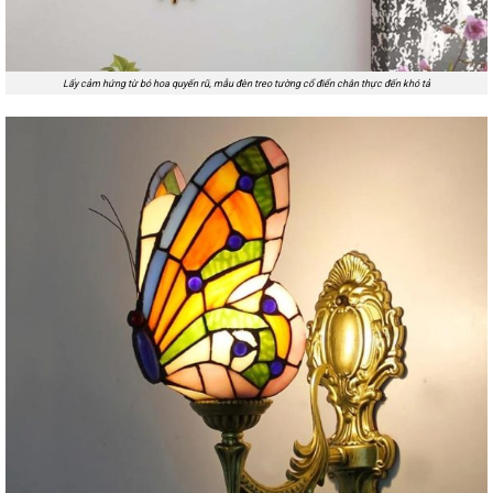
Lấy cảm hứng từ bó hoa quyến rũ, mẫu đèn treo tường cổ điển chân thực đến khó tả