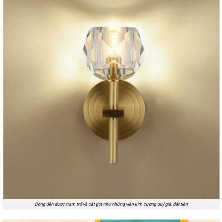
Bóng đèn được trạm trổ và cắt gọt như những viên kim cương quý giá, đắt tiền