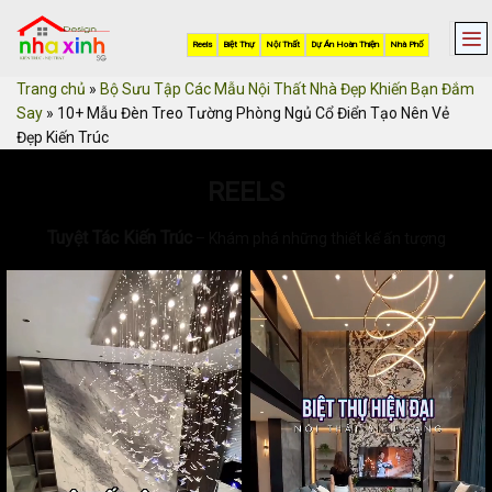
Skip
to
Reels
Biệt Thự
Nội Thất
Dự Án Hoàn Thiện
Nhà Phố
content
Trang chủ
»
Bộ Sưu Tập Các Mẫu Nội Thất Nhà Đẹp Khiến Bạn Đắm
Say
»
10+ Mẫu Đèn Treo Tường Phòng Ngủ Cổ Điển Tạo Nên Vẻ
Đẹp Kiến Trúc
REELS
Tuyệt Tác Kiến Trúc
– Khám phá những thiết kế ấn tượng