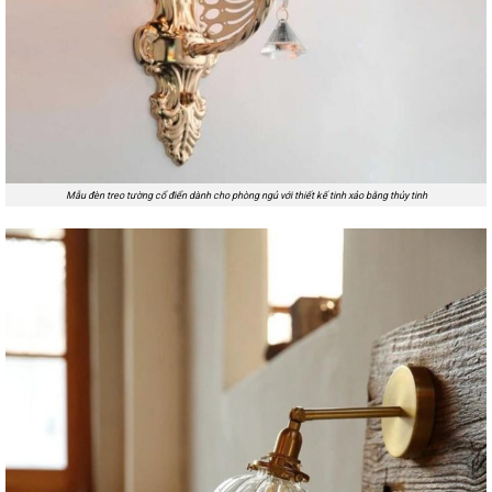
Mẫu đèn treo tường cổ điển dành cho phòng ngủ với thiết kế tinh xảo bằng thủy tinh