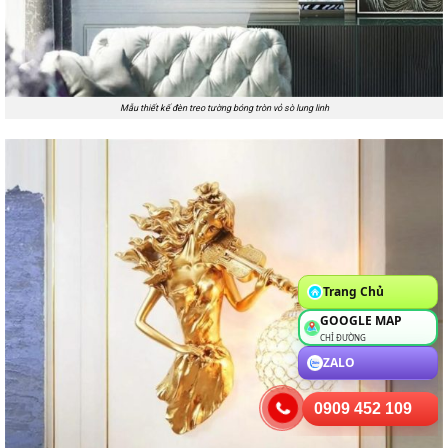
Mẫu thiết kế đèn treo tường bóng tròn vỏ sò lung linh
Trang Chủ
GOOGLE MAP
CHỈ ĐƯỜNG
ZALO
0909 452 109