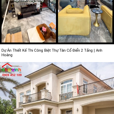
Dự Án Thiết Kế Thi Công Biệt Thự Tân Cổ Điển 2 Tầng | Anh
Hoàng