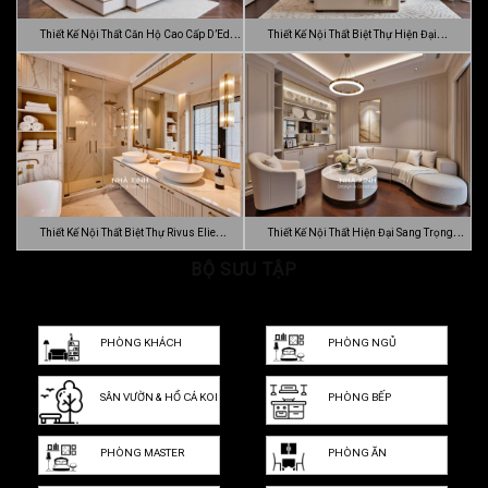
Thiết Kế Nội Thất Căn Hộ Cao Cấp D’Edge
Thiết Kế Nội Thất Biệt Thự Hiện Đại
…
Luca…
Thiết Kế Nội Thất Biệt Thự Rivus Elie
Thiết Kế Nội Thất Hiện Đại Sang Trọng
Sa…
BỘ SƯU TẬP
Dự…
PHÒNG KHÁCH
PHÒNG NGỦ
SÂN VƯỜN & HỒ CÁ KOI
PHÒNG BẾP
PHÒNG MASTER
PHÒNG ĂN