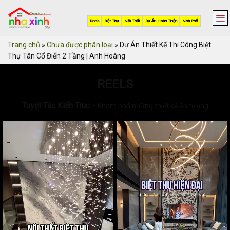
Skip
to
Reels
Biệt Thự
Nội Thất
Dự Án Hoàn Thiện
Nhà Phố
content
Trang chủ
»
Chưa được phân loại
»
Dự Án Thiết Kế Thi Công Biệt
Thự Tân Cổ Điển 2 Tầng | Anh Hoàng
REELS
Tuyệt Tác Kiến Trúc
– Khám phá những thiết kế ấn tượng