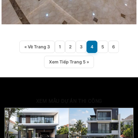
« Về Trang 3
1
2
3
4
5
6
Xem Tiếp Trang 5 »
XEM MẪU DỰ ÁN THI CÔNG