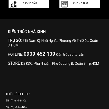
PHÒNG TẮM
PHÒNG THỜ
KIẾN TRÚC NHÀ XINH
TRỤ SỞ:
215 Nam Kỳ Khởi Nghĩa, Phường Võ Thị Sáu, Quận
3, HCM
0909 452 109
HOTLINE:
Kiến trúc sư tư vấn
STORE:
D2 KDC, Phú Nhuận, Phước Long B, Quận 9, Tp.HCM
THIẾT KẾ BIỆT THỰ
Biệt Thự Hiện Đại
Biệt Tự điển điển