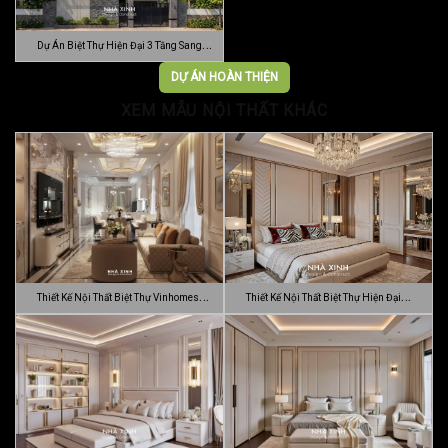
Dự Án Biệt Thự Hiện Đại 3 Tầng Sang
Trọn…
DỰ ÁN HOÀN THIỆN
XEM MẪU NỘI THẤT KHÁC
Thiết Kế Nội Thất Biệt Thự Vinhomes
Thiết Kế Nội Thất Biệt Thự Hiện Đại
Gran…
Sang…