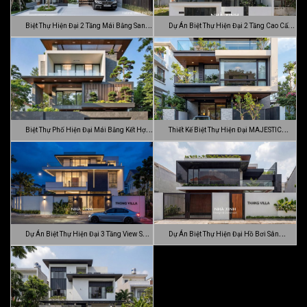
Biệt Thự Hiện Đại 2 Tầng Mái Bằng Sang
Dự Án Biệt Thự Hiện Đại 2 Tầng Cao Cấp
…
Đ…
Biệt Thự Phố Hiện Đại Mái Bằng Kết Hợp
Thiết Kế Biệt Thự Hiện Đại MAJESTIC
C…
MODE…
Dự Án Biệt Thự Hiện Đại 3 Tầng View Sân
Dự Án Biệt Thự Hiện Đại Hồ Bơi Sân
…
Vườn …