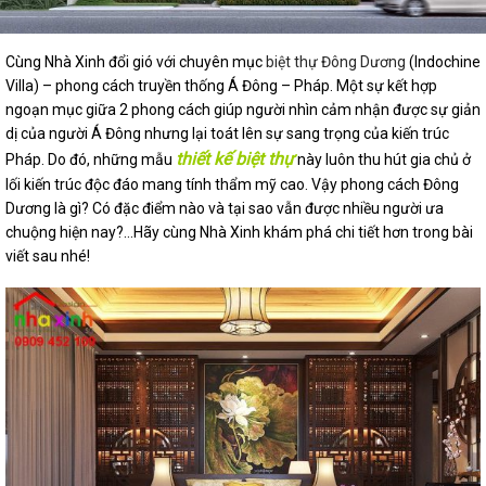
Cùng Nhà Xinh đổi gió với chuyên mục
biệt thự Đông Dương
(Indochine
Villa) – phong cách truyền thống Á Đông – Pháp. Một sự kết hợp
ngoạn mục giữa 2 phong cách giúp người nhìn cảm nhận được sự giản
dị của người Á Đông nhưng lại toát lên sự sang trọng của kiến trúc
thiết kế biệt thự
Pháp. Do đó, những mẫu
này luôn thu hút gia chủ ở
lối kiến trúc độc đáo mang tính thẩm mỹ cao. Vậy phong cách Đông
Dương là gì? Có đặc điểm nào và tại sao vẫn được nhiều người ưa
chuộng hiện nay?…Hãy cùng Nhà Xinh khám phá chi tiết hơn trong bài
viết sau nhé!