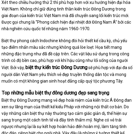
Xét theo chiều hướng thứ 2 thì phù hợp hơn với xu hướng hiện đại hóa
Việt Nam. Không chỉ giữ đúng tinh thần kiến trúc Đông Dương trong
giai đoạn của kiến trúc Việt Nam mà đã chuyển sang lối kiến trúc mới.
Được gọi chung là “Phong cách hiện đại nhiệt đới Đông Nam Á” bởi các
nhà nghiên cứu quốc tế những năm 1960-1970.
Biệt thự phong cách Indochine không đòi hỏi thiết kế cầu kỳ, chủ yếu
tạo điểm nhấn màu sắc nhưng không quá lòe loẹt. Họa tiết mang
những đặc trưng như đã đề cập trên. Các vật liệu sử dụng trong công
trình có độ bền cao, phù hợp với khí hậu cũng như lối sống của người
biệt thự kiến trúc Đông Dương
Việt. Bởi vậy,
sẽ phù hợp với đại đa số
người dân Việt Nam yêu thích vẻ đẹp truyền thống dân tộc và mong
muốn có một không gian sinh hoạt đẳng cấp quý tộc phương Tây.
Top những mẫu biệt thự đông dương đẹp sang trọng
Biệt thự Đông Dương mang vẻ đẹp hoài niệm của kiến trúc Á Đông đan
xen sự lãng mạn của thiết kế kiểu Pháp với những nội thất cơ bản. Do
vậy những căn biệt thự này thường tạo cảm giác giản dị, thể hiện sự
sang trọng một cách tinh tế và đầy tính thẩm mỹ. Nghe có vẻ trái
ngược nhưng lại là sự kết hợp hoàn hảo đến hoàn mỹ, làm tăng tính
độc đáo, riêng biệt cho ngôi nhà. Vậy đâu là những ý tưởng thiết kế