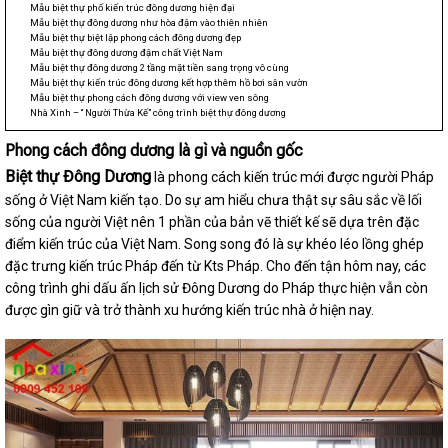
Mẫu biệt thự phố kiến trúc đông dương hiện đại
Mẫu biệt thự đông dương như hòa đậm vào thiên nhiên
Mẫu biệt thự biệt lập phong cách đông dương đẹp
Mẫu biệt thự đông dương đậm chất Việt Nam
Mẫu biệt thự đông dương 2 tầng mặt tiền sang trọng vô cùng
Mẫu biệt thự kiến trúc đông dương kết hợp thêm hồ bơi sân vườn
Mẫu biệt thự phong cách đông dương với view ven sông
Nhà Xinh – “ Người Thừa Kế” công trình biệt thự đông dương
Phong cách đông dương là gì và nguồn gốc
Biệt thự Đông Dương
là phong cách kiến trúc mới được người Pháp
sống ở Việt Nam kiến tạo. Do sự am hiểu chưa thật sự sâu sắc về lối
sống của người Việt nên 1 phần của bản vẽ thiết kế sẽ dựa trên đặc
điểm kiến trúc của Việt Nam. Song song đó là sự khéo léo lồng ghép
đặc trưng kiến trúc Pháp đến từ Kts Pháp. Cho đến tận hôm nay, các
công trình ghi dấu ấn lịch sử Đông Dương do Pháp thực hiện vẫn còn
được gìn giữ và trở thành xu hướng kiến trúc nhà ở hiện nay.