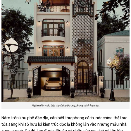
Ngắm nhìn mẫu biệt thự Đông Dương phong cách hiện đại.
Nằm trên khu phố đắc địa, căn biệt thự phong cách indochine thật sự
tỏa sáng khi sở hữu lối kiến trúc độc lạ không lẫn vào những mẫu nhà
xung quanh. Do đó, tạo được dấu ấn cá nhân của gia chủ và tôn lên