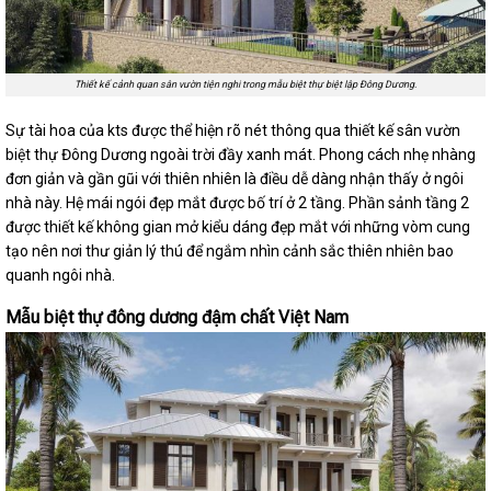
Thiết kế cảnh quan sân vườn tiện nghi trong mẫu biệt thự biệt lập Đông Dương.
Sự tài hoa của kts được thể hiện rõ nét thông qua thiết kế sân vườn
biệt thự Đông Dương ngoài trời đầy xanh mát. Phong cách nhẹ nhàng
đơn giản và gần gũi với thiên nhiên là điều dễ dàng nhận thấy ở ngôi
nhà này. Hệ mái ngói đẹp mắt được bố trí ở 2 tầng. Phần sảnh tầng 2
được thiết kế không gian mở kiểu dáng đẹp mắt với những vòm cung
tạo nên nơi thư giản lý thú để ngắm nhìn cảnh sắc thiên nhiên bao
quanh ngôi nhà.
Mẫu biệt thự đông dương đậm chất Việt Nam