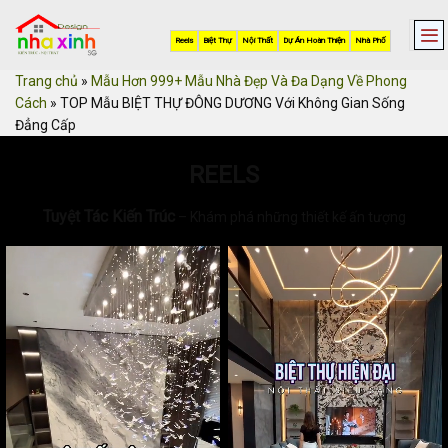
Skip
to
Reels
Biệt Thự
Nội Thất
Dự Án Hoàn Thiện
Nhà Phố
content
Trang chủ
»
Mẫu Hơn 999+ Mẫu Nhà Đẹp Và Đa Dạng Về Phong
Cách
»
TOP Mẫu BIỆT THỰ ĐÔNG DƯƠNG Với Không Gian Sống
Đẳng Cấp
REELS
Tuyệt Tác Kiến Trúc
– Khám phá những thiết kế ấn tượng