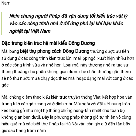
Nam.
Nhìn chung người Pháp đã vận dụng tốt kiến trúc vật lý
vào các công trình nhà ở để ứng phó lại khí hậu khắc
nghiệt tại Việt Nam
Đặc trưng kiến trúc hệ mái kiểu Đông Dương
biệt thự phong cách Đông Dương
Mái bằng
thường được ưu tiên
sử dụng ở các công trình kiến trúc lớn, mái lợp ngói xuất hiện nhiều hơn
ở các công trình vừa và nhỏ hơn. Loại mái này thường nhô ra tạo sự
thông thoáng cho phần không gian được che chắn thường gắn thêm
sê nô thu nước mưa chạy dọc theo mái hoặc dạng mái vút cong ở các
góc.
Mái chồng diêm theo kiểu kiến trúc truyền thống Việt, kết hợp hoa văn
trang trí ở các góc cong và ở đỉnh mái. Mái ngói với đất sét nung trên
kèo bằng gỗ như một hệ thống chống nóng-tản nhiệt cho toàn bộ
không gian bên dưới. Đây là phương pháp thông gió tự nhiên vô cùng
hiệu quả mà các biệt thự Pháp tại Hà Nội vẫn còn gìn giữ đến tận bây
giờ sau hàng trăm năm.