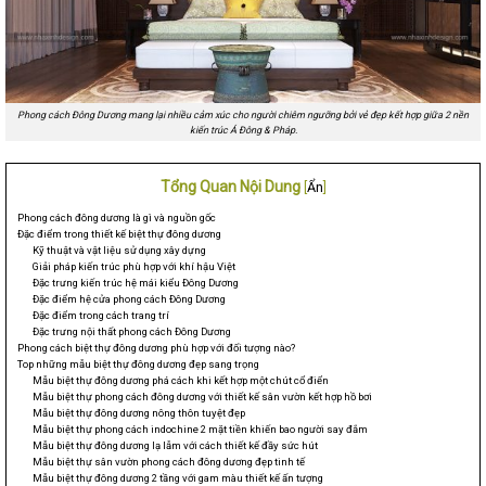
Phong cách Đông Dương mang lại nhiều cảm xúc cho người chiêm ngưỡng bởi vẻ đẹp kết hợp giữa 2 nền
kiến trúc Á Đông & Pháp.
Tổng Quan Nội Dung
[
Ẩn
]
Phong cách đông dương là gì và nguồn gốc
Đặc điểm trong thiết kế biệt thự đông dương
Kỹ thuật và vật liệu sử dụng xây dựng
Giải pháp kiến trúc phù hợp với khí hậu Việt
Đặc trưng kiến trúc hệ mái kiểu Đông Dương
Đặc điểm hệ cửa phong cách Đông Dương
Đặc điểm trong cách trang trí
Đặc trưng nội thất phong cách Đông Dương
Phong cách biệt thự đông dương phù hợp với đối tượng nào?
Top những mẫu biệt thự đông dương đẹp sang trọng
Mẫu biệt thự đông dương phá cách khi kết hợp một chút cổ điển
Mẫu biệt thự phong cách đông dương với thiết kế sân vườn kết hợp hồ bơi
Mẫu biệt thự đông dương nông thôn tuyệt đẹp
Mẫu biệt thự phong cách indochine 2 mặt tiền khiến bao người say đắm
Mẫu biệt thự đông dương lạ lẫm với cách thiết kế đầy sức hút
Mẫu biệt thự sân vườn phong cách đông dương đẹp tinh tế
Mẫu biệt thự đông dương 2 tầng với gam màu thiết kế ấn tượng