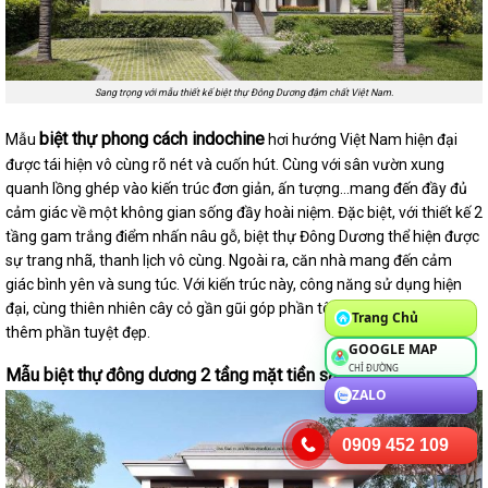
Sang trọng với mẫu thiết kế biệt thự Đông Dương đậm chất Việt Nam.
biệt thự phong cách indochine
Mẫu
hơi hướng Việt Nam hiện đại
được tái hiện vô cùng rõ nét và cuốn hút. Cùng với sân vườn xung
quanh lồng ghép vào kiến trúc đơn giản, ấn tượng…mang đến đầy đủ
cảm giác về một không gian sống đầy hoài niệm. Đặc biệt, với thiết kế 2
tầng gam trắng điểm nhấn nâu gỗ, biệt thự Đông Dương thể hiện được
sự trang nhã, thanh lịch vô cùng. Ngoài ra, căn nhà mang đến cảm
giác bình yên và sung túc. Với kiến trúc này, công năng sử dụng hiện
đại, cùng thiên nhiên cây cỏ gần gũi góp phần tô điểm cho căn nhà
Trang Chủ
thêm phần tuyệt đẹp.
GOOGLE MAP
CHỈ ĐƯỜNG
Mẫu biệt thự đông dương 2 tầng mặt tiền sang trọng vô cùng
ZALO
0909 452 109