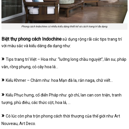
Phong cách Indochine có nhiều kiểu dáng thiết kế và cách trang trí đa dạng.
Biệt thự phong cách Indochine
sử dụng rộng rãi các tips trang trí
với màu sắc và kiểu dáng đa dạng như:
»
Tips trang trí Việt – Hoa như: “lưỡng long chầu nguyệt”, lân sư, pháp
vân, rồng phụng, cỏ cây hoa lá…
»
Kiểu Khmer – Chăm như: hoa Mạn đà la, rắn naga, chữ viết…
»
Kiểu Phục hưng, cổ điển Pháp như: gờ chỉ, lan can con triện, tranh
tượng, phù điêu, các thức cột, hoa lá, …
»
Có lúc còn pha trộn phong cách thời thượng của thế giới như Art
Nouveau, Art Deco.