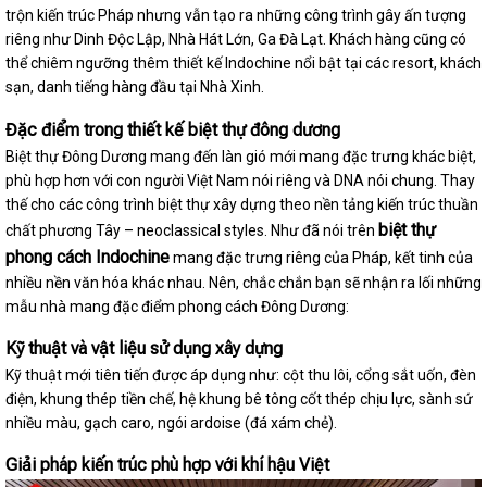
trộn kiến trúc Pháp nhưng vẫn tạo ra những công trình gây ấn tượng
riêng như Dinh Độc Lập, Nhà Hát Lớn, Ga Đà Lạt. Khách hàng cũng có
thể chiêm ngưỡng thêm thiết kế Indochine nổi bật tại các resort, khách
sạn, danh tiếng hàng đầu tại Nhà Xinh.
Đặc điểm trong thiết kế biệt thự đông dương
Biệt thự Đông Dương mang đến làn gió mới mang đặc trưng khác biệt,
phù hợp hơn với con người Việt Nam nói riêng và DNA nói chung. Thay
thế cho các công trình biệt thự xây dựng theo nền tảng kiến trúc thuần
biệt thự
chất phương Tây – neoclassical styles. Như đã nói trên
phong cách Indochine
mang đặc trưng riêng của Pháp, kết tinh của
nhiều nền văn hóa khác nhau. Nên, chắc chắn bạn sẽ nhận ra lối những
mẫu nhà mang đặc điểm phong cách Đông Dương:
Kỹ thuật và vật liệu sử dụng xây dựng
Kỹ thuật mới tiên tiến được áp dụng như: cột thu lôi, cổng sắt uốn, đèn
điện, khung thép tiền chế, hệ khung bê tông cốt thép chịu lực, sành sứ
nhiều màu, gạch caro, ngói ardoise (đá xám chẻ).
Giải pháp kiến trúc phù hợp với khí hậu Việt