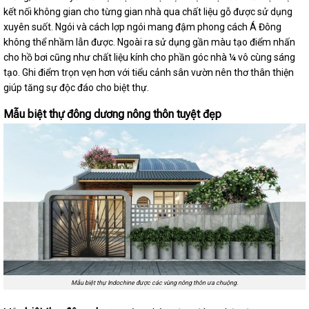
kết nối không gian cho từng gian nhà qua chất liệu gỗ được sử dụng
xuyên suốt. Ngói và cách lợp ngói mang đậm phong cách Á Đông
không thể nhầm lẫn được. Ngoài ra sử dụng gần màu tạo điểm nhấn
cho hồ bơi cũng như chất liệu kính cho phần góc nhà ¼ vô cùng sáng
tạo. Ghi điểm trọn vẹn hơn với tiểu cảnh sân vườn nên thơ thân thiện
giúp tăng sự độc đáo cho biệt thự.
Mẫu biệt thự đông dương nông thôn tuyệt đẹp
Mẫu biệt thự Indochine được các vùng nông thôn ưa chuộng.