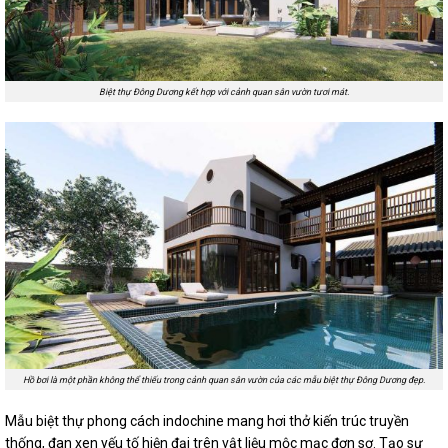
Biệt thự Đông Dương kết hợp với cảnh quan sân vườn tươi mát.
Hồ bơi là một phần không thể thiếu trong cảnh quan sân vườn của các mẫu biệt thự Đông Dương đẹp.
Mẫu biệt thự phong cách indochine mang hơi thở kiến trúc truyền
thống, đan xen yếu tố hiện đại trên vật liệu mộc mạc đơn sơ. Tạo sự