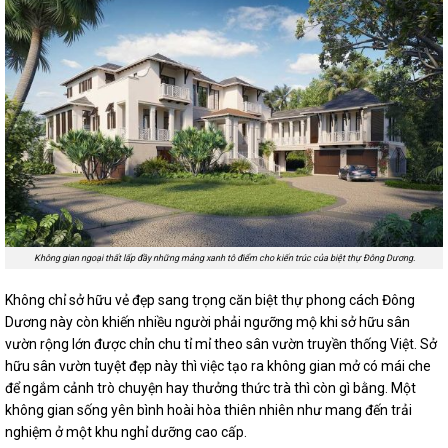
Không gian ngoại thất lấp đầy những mảng xanh tô điểm cho kiến trúc của biệt thự Đông Dương.
Không chỉ sở hữu vẻ đẹp sang trọng căn biệt thự phong cách Đông
Dương này còn khiến nhiều người phải ngưỡng mộ khi sở hữu sân
vườn rộng lớn được chỉn chu tỉ mỉ theo sân vườn truyền thống Việt. Sở
hữu sân vườn tuyệt đẹp này thì việc tạo ra không gian mở có mái che
để ngắm cảnh trò chuyện hay thưởng thức trà thì còn gì bằng. Một
không gian sống yên bình hoài hòa thiên nhiên như mang đến trải
nghiệm ở một khu nghỉ dưỡng cao cấp.