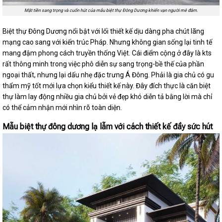
Mặt tiền sang trọng và cuốn hút của mẫu biệt thự Đông Dương khiến vạn người mê đắm.
Biệt thự Đông Dương nổi bật với lối thiết kế dịu dàng pha chút lãng
mạng cao sang với kiến trúc Pháp. Nhưng không gian sống lại tinh tế
mang đậm phong cách truyền thống Việt. Cái điểm cộng ở đây là kts
rất thông minh trong việc phô diễn sự sang trọng-bề thế của phần
ngoại thất, nhưng lại dấu nhẹ đặc trưng Á Đông. Phải là gia chủ có gu
thẩm mỹ tốt mới lựa chọn kiểu thiết kế này. Đây đích thực là căn biệt
thự làm lay động nhiều gia chủ bởi vẻ đẹp khó diễn tả bằng lời mà chỉ
có thể cảm nhận mới nhìn rõ toàn diện.
Mẫu biệt thự đông dương lạ lẫm với cách thiết kế đầy sức hút