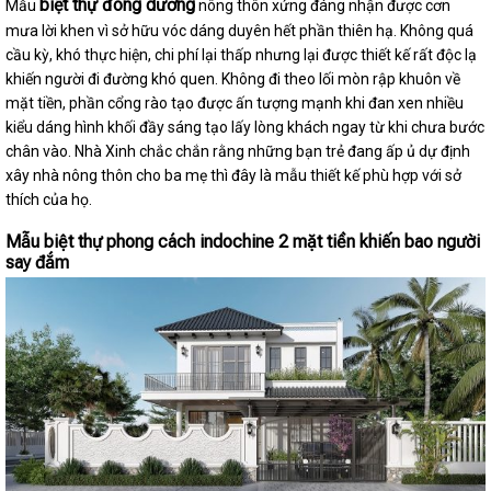
biệt thự đông dương
Mẫu
nông thôn xứng đáng nhận được cơn
mưa lời khen vì sở hữu vóc dáng duyên hết phần thiên hạ. Không quá
cầu kỳ, khó thực hiện, chi phí lại thấp nhưng lại được thiết kế rất độc lạ
khiến người đi đường khó quen. Không đi theo lối mòn rập khuôn về
mặt tiền, phần cổng rào tạo được ấn tượng mạnh khi đan xen nhiều
kiểu dáng hình khối đầy sáng tạo lấy lòng khách ngay từ khi chưa bước
chân vào. Nhà Xinh chắc chắn rằng những bạn trẻ đang ấp ủ dự định
xây nhà nông thôn cho ba mẹ thì đây là mẫu thiết kế phù hợp với sở
thích của họ.
Mẫu biệt thự phong cách indochine 2 mặt tiền khiến bao người
say đắm