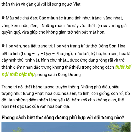
thân thiện và gần gũi với lối sống người Việt
»
Màu sắc chủ đạo: Các màu sắc trung tính như: trắng, vàng nhạt,
vàng kem, nâu, đen,….Những màu sắc này vừa thể hiện sự vương giả,
quyền quý, vừa giúp cho không gian trở nên bắt mắt hơn.
»
Hoa văn, hoạ tiết trang trí: Hoa văn trang trí từ thời Đông Sơn. Hoạ
tiết tứ linh (Long – Ly – Quy – Phượng), mắc lưới, kỷ hà, hoa sen, hoa lá
cây,hình thú, tĩnh vật, hình chữ nhật… được ứng dụng rộng rãi và trở
thiết kế
thành điểm nhấn đặc trưng không thể thiếu trong phong cách
nội thất biệt thự
phong cách Đông Dương.
Trang trí nội thất bằng tượng truyền thống: Những phù điêu, biểu
tượng như: tượng Phật, hoa cúc, hoa sen, tứ linh, con giống, con rối, bồ
đề…tạo những điểm nhấn tăng yếu tố thẩm mỹ cho không gian, thể
hiện nét đặc sắc của văn hoá bản địa.
Phong cách biệt thự đông dương phù hợp với đối tượng nào?