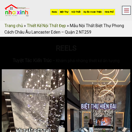
Skip
to
Reels
Biệt Thự
Nội Thất
Dự Án Hoàn Thiện
Nhà Phố
content
Trang chủ
»
Thiết Kế Nội Thất Đẹp
»
Mẫu Nội Thất Biệt Thự Phong
Cách Châu Âu Lancaster Eden – Quận 2 NT259
REELS
Tuyệt Tác Kiến Trúc
– Khám phá những thiết kế ấn tượng