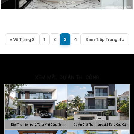
« Về Trang 2
1
2
3
4
Xem Tiếp Trang 4 »
XEM MẪU DỰ ÁN THI CÔNG
Biệt Thự Hiện Đại 2 Tầng Mái Bằng Sang
Dự Án Biệt Thự Hiện Đại 2 Tầng Cao Cấp
…
Đ…