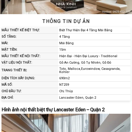
THÔNG TIN DỰ ÁN
MẪU THIẾT KẾ BIỆT THỰ:
Biệt Thự Hiện Đại 4 Tầng Mái Bằng
SỐ TẦNG:
4 Tầng
MÁI:
Mái Bằng
MẶT TIỀN:
15m
MẪU THIẾT KẾ NỘI THẤT:
Hiện Đại - Hiện Đại Luxury - Traditional
VẬT LIỆU NỘI THẤT:
Gỗ An Cường, Gỗ Tự Nhiên, Gỗ Đỏ
Toto, Malloca,Eurowindow, Casagranda,
TRANG THIẾT BỊ:
Kohler
DIỆN TÍCH XÂY DỰNG:
690m2
MÃ SỐ:
NT259
CHỦ ĐẦU TƯ:
Chị Thùy
ĐỊA CHỈ:
Lancaster Eden, Quận 2
Hình ảnh nội thất biệt thự Lancaster Eden – Quận 2