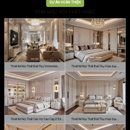
Trọn…
DỰ ÁN HOÀN THIỆN
XEM MẪU NỘI THẤT KHÁC
Thiết Kế Nội Thất Biệt Thự Vinhomes
Thiết Kế Nội Thất Biệt Thự Hiện Đại
Gran…
Sang…
Thiết Kế Nội Thất Căn Hộ Cao Cấp D’Edge
Thiết Kế Nội Thất Biệt Thự Hiện Đại
…
Luca…