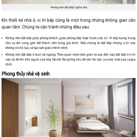
Không nên đặt bếp ở giữa nhà
Khi thiết kế nhà ở, vị trí bếp cũng là một trong những không gian cần
quan tâm. Chúng ta cần tránh những điều sau:
Không nên đặt bếp giữa phòng khách, giữa phòng bếp hoặc trước cửa sổ. Vì bếp tượng trưng
cho sự ấm cúng, gắn kết thành viên trong gia đình. Nếu chúng ta đặt bếp những vị trí này
không có chỗ tựa, sẽ tạo cảm giác chênh vênh.
Không nên đặt bếp ở dưới xà ngang: Theo quan niệm dân gian từ xưa đến này, đặt bếp ở vị trí
này sẽ đè lên trên người của ông Táo bà Táo giống như đè nén tài vận, sự may mắn của cả gia
đình.
Phong thủy nhà vệ sinh