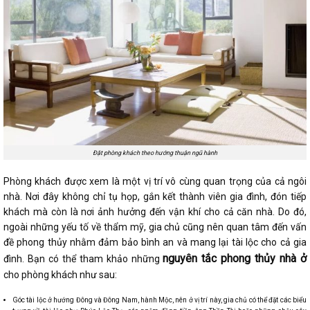
Đặt phòng khách theo hướng thuận ngũ hành
Phòng khách được xem là một vị trí vô cùng quan trọng của cả ngôi
nhà. Nơi đây không chỉ tụ họp, gắn kết thành viên gia đình, đón tiếp
khách mà còn là nơi ảnh hưởng đến vận khí cho cả căn nhà. Do đó,
ngoài những yếu tố về thẩm mỹ, gia chủ cũng nên quan tâm đến vấn
đề phong thủy nhằm đảm bảo bình an và mang lại tài lộc cho cả gia
nguyên tắc phong thủy nhà ở
đình. Bạn có thể tham khảo những
cho phòng khách như sau:
Góc tài lộc ở hướng Đông và Đông Nam, hành Mộc, nên ở vị trí này, gia chủ có thể đặt các biểu