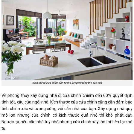
Kích thước cửa chính cần tương xứng với tổng thể căn nhà
Về phong thủy xây dựng nhà ở, cửa chính chiếm đến 60% quyết định
tính tốt, xấu của ngôi nhà. Kích thước của cửa chính cũng cần đảm bảo
tính chính xác và tương xứng với căn nhà của bạn. Xây dựng nhà quy
mô lớn nhưng cửa chính có kích thước quá nhỏ thì khó phát đạt.
Ngược lại, nếu căn nhà tuy nhỏ nhưng cửa chính xây lớn thì tiền tại khó
tụ.