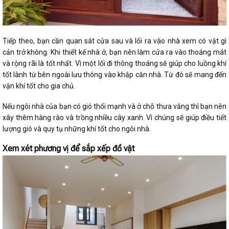
Tiếp theo, bạn cần quan sát cửa sau và lối ra vào nhà xem có vật gì
cản trở không. Khi thiết kế nhà ở, bạn nên làm cửa ra vào thoáng mát
và rộng rãi là tốt nhất. Vì một lối đi thông thoáng sẽ giúp cho luồng khí
tốt lành từ bên ngoài lưu thông vào khắp căn nhà. Từ đó sẽ mang đến
vận khí tốt cho gia chủ.
Nếu ngôi nhà của bạn có gió thổi mạnh và ở chỗ thưa vắng thì bạn nên
xây thêm hàng rào và trồng nhiều cây xanh. Vì chúng sẽ giúp điều tiết
lượng gió và quy tụ những khí tốt cho ngôi nhà.
Xem xét phương vị để sắp xếp đồ vật