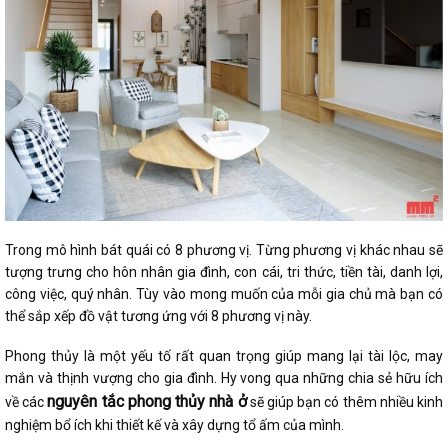
Trong mô hình bát quái có 8 phương vị. Từng phương vị khác nhau sẽ
tượng trưng cho hôn nhân gia đình, con cái, tri thức, tiền tài, danh lợi,
công việc, quý nhân. Tùy vào mong muốn của mỗi gia chủ mà bạn có
thể sắp xếp đồ vật tương ứng với 8 phương vị này.
Phong thủy là một yếu tố rất quan trọng giúp mang lại tài lộc, may
mắn và thịnh vượng cho gia đình. Hy vong qua những chia sẻ hữu ích
nguyên tắc phong thủy nhà ở
về các
sẽ giúp bạn có thêm nhiều kinh
nghiệm bổ ích khi thiết kế và xây dựng tổ ấm của mình.