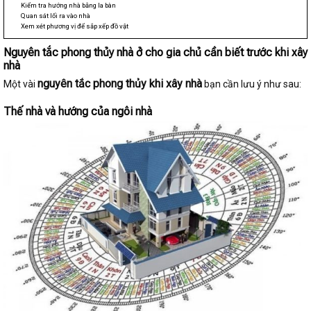
Kiểm tra hướng nhà bằng la bàn
Quan sát lối ra vào nhà
Xem xét phương vị để sắp xếp đồ vật
Nguyên tắc phong thủy nhà ở cho gia chủ cần biết trước khi xây
nhà
nguyên tắc phong thủy khi xây nhà
Một vài
bạn cần lưu ý như sau:
Thế nhà và hướng của ngôi nhà