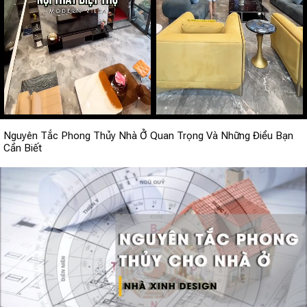
Nguyên Tắc Phong Thủy Nhà Ở Quan Trọng Và Những Điều Bạn
Cần Biết