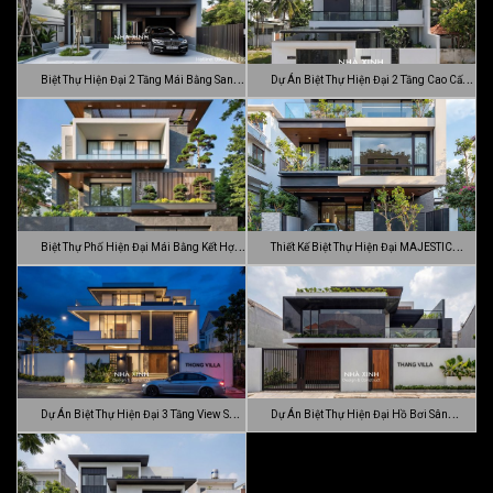
Biệt Thự Hiện Đại 2 Tầng Mái Bằng Sang
Dự Án Biệt Thự Hiện Đại 2 Tầng Cao Cấp
…
Đ…
Biệt Thự Phố Hiện Đại Mái Bằng Kết Hợp
Thiết Kế Biệt Thự Hiện Đại MAJESTIC
C…
MODE…
Dự Án Biệt Thự Hiện Đại 3 Tầng View Sân
Dự Án Biệt Thự Hiện Đại Hồ Bơi Sân
…
Vườn …