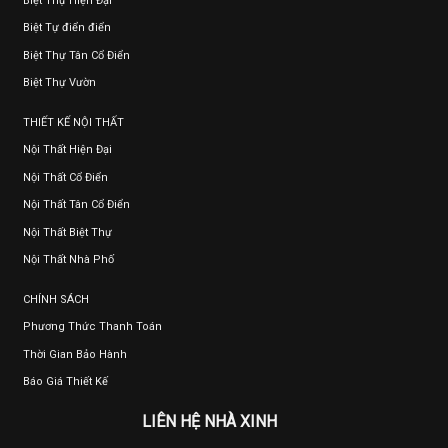
Biệt Thự Hiện Đại
Biệt Tự điển điển
Biệt Thự Tân Cổ Điển
Biệt Thự Vườn
THIẾT KẾ NỘI THẤT
Nội Thất Hiện Đại
Nội Thất Cổ Điển
Nội Thất Tân Cổ Điển
Nội Thất Biệt Thự
Nội Thất Nhà Phố
CHÍNH SÁCH
Phương Thức Thanh Toán
Thời Gian Bảo Hành
Báo Giá Thiết Kế
LIÊN HỆ NHÀ XINH