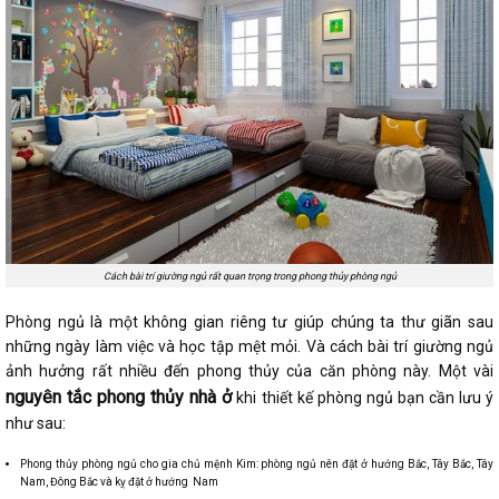
Cách bài trí giường ngủ rất quan trọng trong phong thủy phòng ngủ
Phòng ngủ là một không gian riêng tư giúp chúng ta thư giãn sau
những ngày làm việc và học tập mệt mỏi. Và cách bài trí giường ngủ
ảnh hưởng rất nhiều đến phong thủy của căn phòng này. Một vài
nguyên tắc phong thủy nhà ở
khi thiết kế phòng ngủ bạn cần lưu ý
như sau:
Phong thủy phòng ngủ cho gia chủ mệnh Kim: phòng ngủ nên đặt ở hướng Bắc, Tây Bắc, Tây
Nam, Đông Bắc và kỵ đặt ở hướng Nam