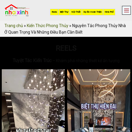
Skip
to
Reels
Biệt Thự
Nội Thất
Dự Án Hoàn Thiện
Nhà Phố
content
Trang chủ
»
Kiến Thức Phong Thủy
»
Nguyên Tắc Phong Thủy Nhà
Ở Quan Trọng Và Những Điều Bạn Cần Biết
REELS
Tuyệt Tác Kiến Trúc
– Khám phá những thiết kế ấn tượng