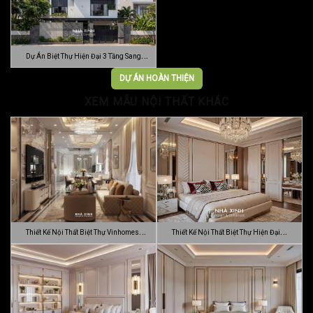
Dự Án Biệt Thự Hiện Đại 3 Tầng Sang
Trọn…
DỰ ÁN HOÀN THIỆN
XEM MẪU NỘI THẤT KHÁC
Thiết Kế Nội Thất Biệt Thự Vinhomes
Thiết Kế Nội Thất Biệt Thự Hiện Đại
Gran…
Sang…