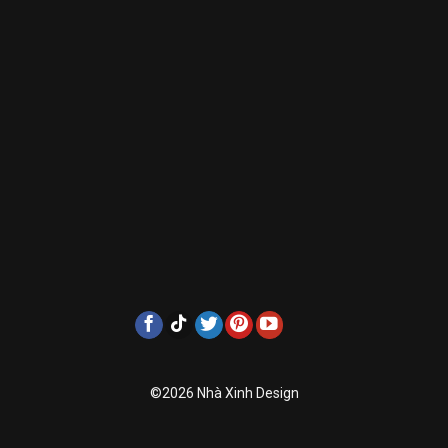
©2026 Nhà Xinh Design