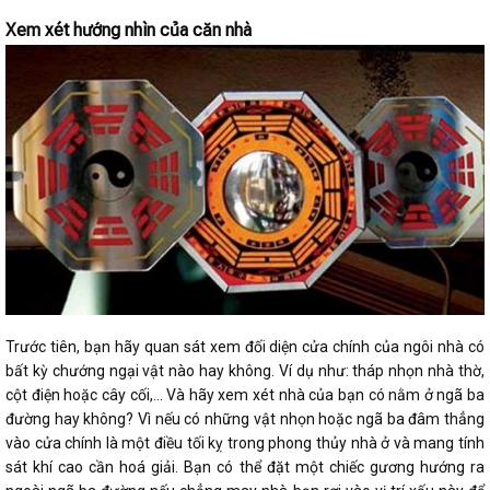
Xem xét hướng nhìn của căn nhà
Trước tiên, bạn hãy quan sát xem đối diện cửa chính của ngôi nhà có
bất kỳ chướng ngại vật nào hay không. Ví dụ như: tháp nhọn nhà thờ,
cột điện hoặc cây cối,… Và hãy xem xét nhà của bạn có nằm ở ngã ba
đường hay không? Vì nếu có những vật nhọn hoặc ngã ba đâm thẳng
vào cửa chính là một điều tối kỵ trong phong thủy nhà ở và mang tính
sát khí cao cần hoá giải. Bạn có thể đặt một chiếc gương hướng ra