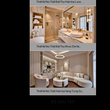
Thiết Kế Nội Thất Biệt Thự Hiện Đại Luca…
Thiết Kế Nội Thất Biệt Thự Rivus Elie Sa…
Thiết Kế Nội Thất Hiện Đại Sang Trọng Dự…
BỘ SƯU TẬP