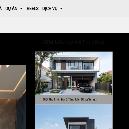
À
DỰ ÁN
REELS
DỊCH VỤ
XEM MẪU DỰ ÁN THI CÔNG
Biệt Thự Hiện Đại 2 Tầng Mái Bằng Sang …