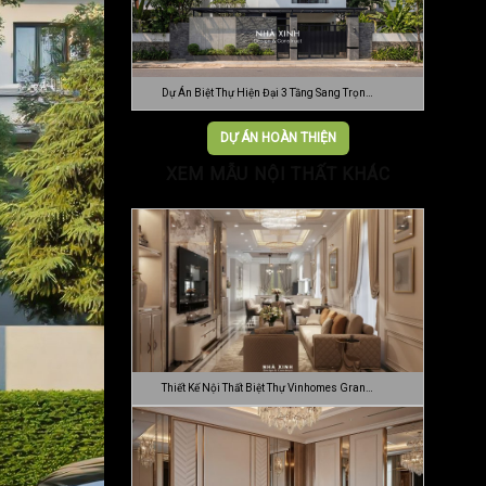
Dự Án Biệt Thự Hiện Đại 3 Tầng Sang Trọn…
DỰ ÁN HOÀN THIỆN
XEM MẪU NỘI THẤT KHÁC
Thiết Kế Nội Thất Biệt Thự Vinhomes Gran…