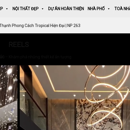
ẸP
NỘI THẤT ĐẸP
DỰ ÁN HOÀN THIỆN
NHÀ PHỐ
TOÀ NH
Thạnh Phong Cách Tropical Hiện Đại | NP 263
REELS
rúc
– Khám phá những thiết kế ấn tượng