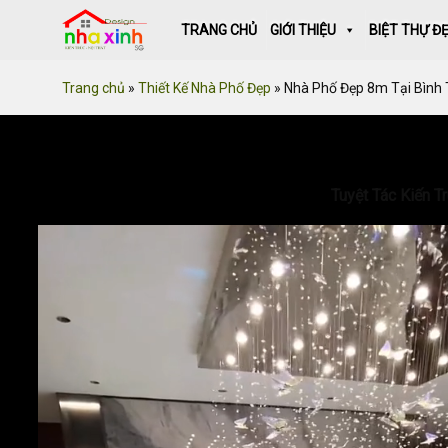
Skip
TRANG CHỦ
GIỚI THIỆU
BIỆT THỰ Đ
to
content
Trang chủ
»
Thiết Kế Nhà Phố Đẹp
»
Nhà Phố Đẹp 8m Tại Bình 
Tuyệt Tác Kiến T