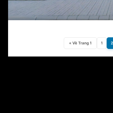
« Về Trang 1
1
2