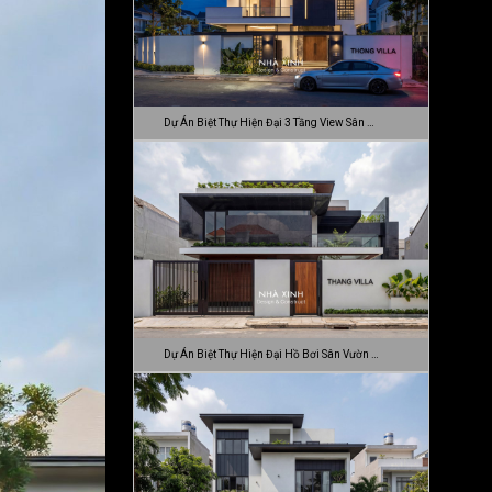
Dự Án Biệt Thự Hiện Đại 3 Tầng View Sân …
Dự Án Biệt Thự Hiện Đại Hồ Bơi Sân Vườn …