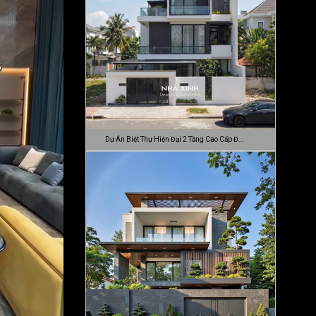
Dự Án Biệt Thự Hiện Đại 2 Tầng Cao Cấp Đ…