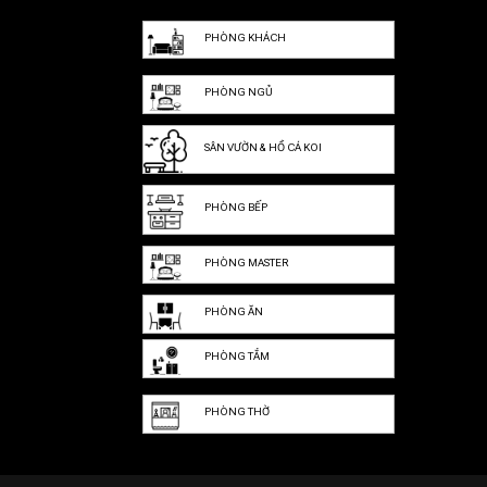
PHÒNG KHÁCH
PHÒNG NGỦ
SÂN VƯỜN & HỒ CÁ KOI
PHÒNG BẾP
PHÒNG MASTER
PHÒNG ĂN
PHÒNG TẮM
PHÒNG THỜ