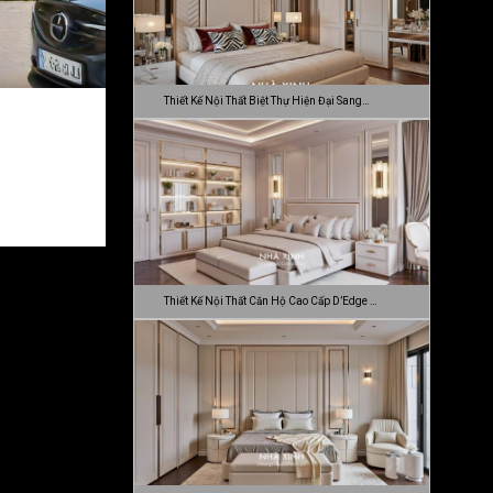
Thiết Kế Nội Thất Biệt Thự Hiện Đại Sang…
Thiết Kế Nội Thất Căn Hộ Cao Cấp D’Edge …