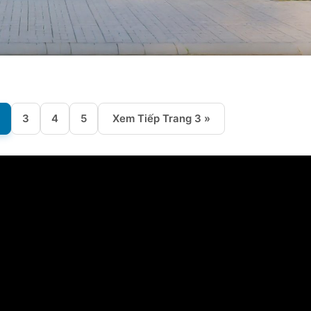
3
4
5
Xem Tiếp Trang 3 »