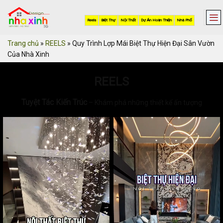
Skip
to
Reels
Biệt Thự
Nội Thất
Dự Án Hoàn Thiện
Nhà Phố
content
Trang chủ
»
REELS
»
Quy Trình Lợp Mái Biệt Thự Hiện Đại Sân Vườn
Của Nhà Xinh
REELS
Tuyệt Tác Kiến Trúc
– Khám phá những thiết kế ấn tượng