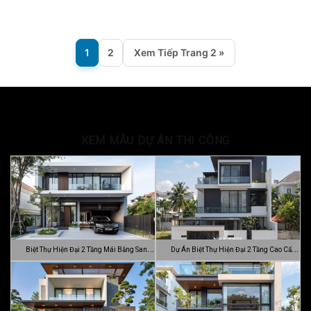
1
2
Xem Tiếp Trang 2 »
XEM MẪU DỰ ÁN THI CÔNG
Biệt Thự Hiện Đại 2 Tầng Mái Bằng Sang
Dự Án Biệt Thự Hiện Đại 2 Tầng Cao Cấp
…
Đ…