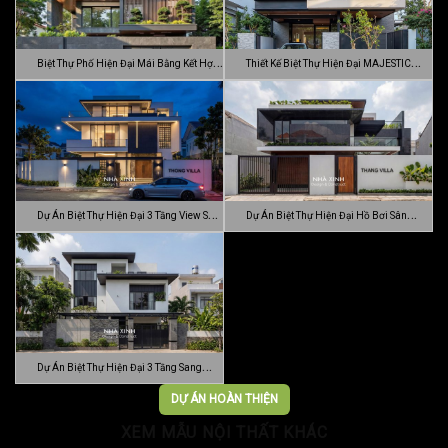
Biệt Thự Phố Hiện Đại Mái Bằng Kết Hợp
Thiết Kế Biệt Thự Hiện Đại MAJESTIC
C…
MODE…
Dự Án Biệt Thự Hiện Đại 3 Tầng View Sân
Dự Án Biệt Thự Hiện Đại Hồ Bơi Sân
…
Vườn …
Dự Án Biệt Thự Hiện Đại 3 Tầng Sang
Trọn…
DỰ ÁN HOÀN THIỆN
XEM MẪU NỘI THẤT KHÁC