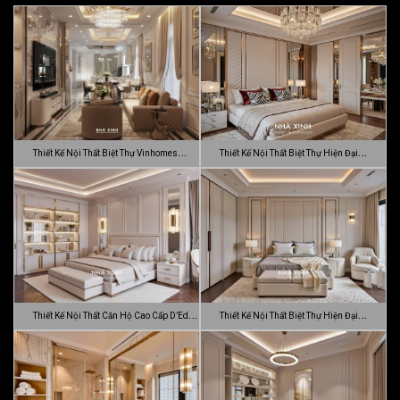
Thiết Kế Nội Thất Biệt Thự Vinhomes
Thiết Kế Nội Thất Biệt Thự Hiện Đại
Gran…
Sang…
Thiết Kế Nội Thất Căn Hộ Cao Cấp D’Edge
Thiết Kế Nội Thất Biệt Thự Hiện Đại
…
Luca…