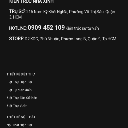
KIẾN TRÚC NHÀ XINH
TRỤ SỞ:
215 Nam Kỳ Khởi Nghĩa, Phường Võ Thị Sáu, Quận
3, HCM
0909 452 109
HOTLINE:
Kiến trúc sư tư vấn
STORE:
D2 KDC, Phú Nhuận, Phước Long B, Quận 9, Tp.HCM
THIẾT KẾ BIỆT THỰ
Biệt Thự Hiện Đại
Biệt Tự điển điển
Biệt Thự Tân Cổ Điển
Biệt Thự Vườn
THIẾT KẾ NỘI THẤT
Nội Thất Hiện Đại