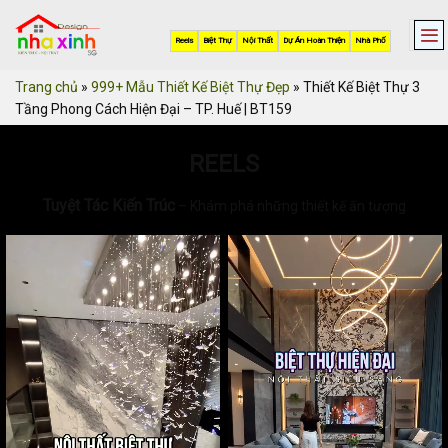
Skip
to
Reels
Biệt Thự
Nội Thất
Dự Án Hoàn Thiện
Nhà Phố
content
Trang chủ
»
999+ Mẫu Thiết Kế Biệt Thự Đẹp
»
Thiết Kế Biệt Thự 3
Tầng Phong Cách Hiện Đại – TP. Huế | BT159
REELS
Tuyệt Tác Kiến Trúc
– Khám phá những thiết kế ấn tượng