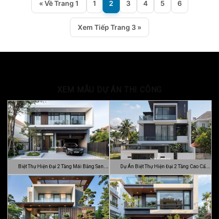
« Về Trang 1
1
2
3
4
5
6
Xem Tiếp Trang 3 »
XEM MẪU DỰ ÁN THI CÔNG
Biệt Thự Hiện Đại 2 Tầng Mái Bằng Sang
Dự Án Biệt Thự Hiện Đại 2 Tầng Cao Cấp
…
Đ…