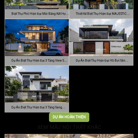
Biệt Thự Phố Hiện Đại Mái Bằng Kết Hợp
Thiết Kế Biệt Thự Hiện Đại MAJESTIC
C…
MODE…
Dự Án Biệt Thự Hiện Đại 3 Tầng View Sân
Dự Án Biệt Thự Hiện Đại Hồ Bơi Sân
…
Vườn …
Dự Án Biệt Thự Hiện Đại 3 Tầng Sang
Trọn…
DỰ ÁN HOÀN THIỆN
XEM MẪU NỘI THẤT KHÁC