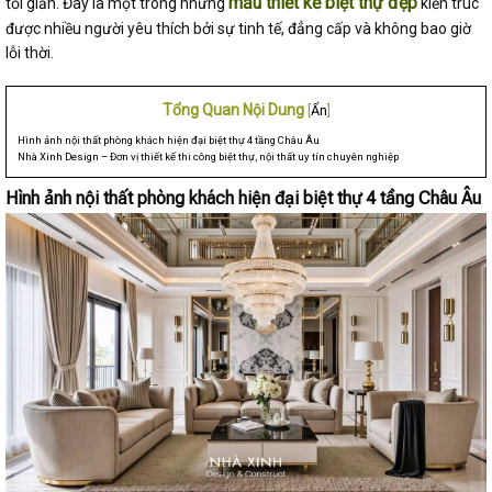
mẫu thiết kế biệt thự đẹp
tối giản. Đây là một trong những
kiến trúc
được nhiều người yêu thích bởi sự tinh tế, đẳng cấp và không bao giờ
lỗi thời.
Tổng Quan Nội Dung
[
Ẩn
]
Hình ảnh nội thất phòng khách hiện đại biệt thự 4 tầng Châu Âu
Nhà Xinh Design – Đơn vị thiết kế thi công biệt thự, nội thất uy tín chuyên nghiệp
Hình ảnh nội thất phòng khách hiện đại biệt thự 4 tầng Châu Âu