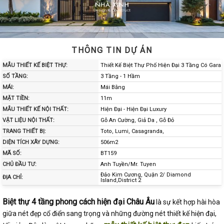
THÔNG TIN DỰ ÁN
MẪU THIẾT KẾ BIỆT THỰ:
Thiết Kế Biệt Thự Phố Hiện Đại 3 Tầng Có Gara
SỐ TẦNG:
3 Tầng - 1 Hầm
MÁI:
Mái Bằng
MẶT TIỀN:
11m
MẪU THIẾT KẾ NỘI THẤT:
Hiện Đại - Hiện Đại Luxury
VẬT LIỆU NỘI THẤT:
Gỗ An Cường, Giả Da , Gỗ Đỏ
TRANG THIẾT BỊ:
Toto, Lumi, Casagranda,
DIỆN TÍCH XÂY DỰNG:
506m2
MÃ SỐ:
BT159
CHỦ ĐẦU TƯ:
Anh Tuyền/Mr. Tuyen
Đảo Kim Cương, Quận 2/ Diamond
ĐỊA CHỈ:
Island,District 2
Biệt thự 4 tầng phong cách hiện đại Châu Âu
là sự kết hợp hài hòa
giữa nét đẹp cổ điển sang trọng và những đường nét thiết kế hiện đại,