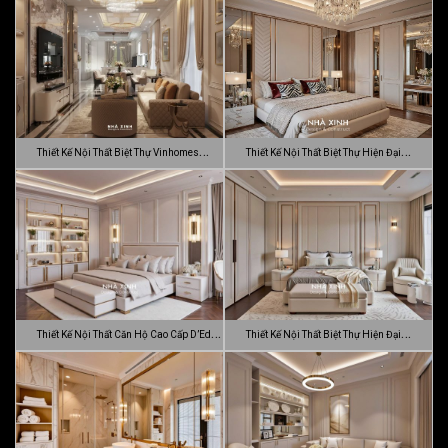
Thiết Kế Nội Thất Biệt Thự Vinhomes
Thiết Kế Nội Thất Biệt Thự Hiện Đại
Gran…
Sang…
Thiết Kế Nội Thất Căn Hộ Cao Cấp D’Edge
Thiết Kế Nội Thất Biệt Thự Hiện Đại
…
Luca…