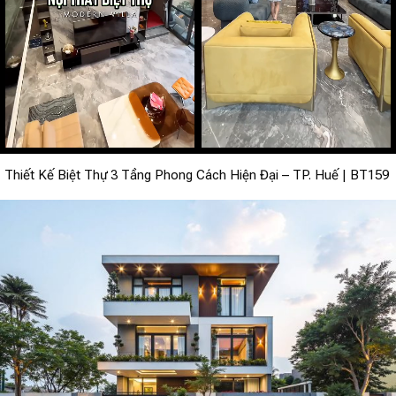
Thiết Kế Biệt Thự 3 Tầng Phong Cách Hiện Đại – TP. Huế | BT159