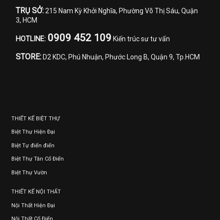
TRỤ SỞ:
215 Nam Kỳ Khởi Nghĩa, Phường Võ Thị Sáu, Quận
3, HCM
0909 452 109
HOTLINE:
Kiến trúc sư tư vấn
STORE:
D2 KDC, Phú Nhuận, Phước Long B, Quận 9, Tp.HCM
THIẾT KẾ BIỆT THỰ
Biệt Thự Hiện Đại
Biệt Tự điển điển
Biệt Thự Tân Cổ Điển
Biệt Thự Vườn
THIẾT KẾ NỘI THẤT
Nội Thất Hiện Đại
Nội Thất Cổ Điển