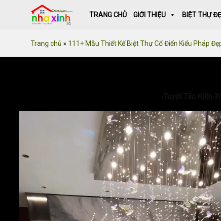
Skip
TRANG CHỦ
GIỚI THIỆU
BIỆT THỰ Đ
to
content
Trang chủ
»
111+ Mẫu Thiết Kế Biệt Thự Cổ Điển Kiểu Pháp Đẹ
Tuyệt Tác Kiến T