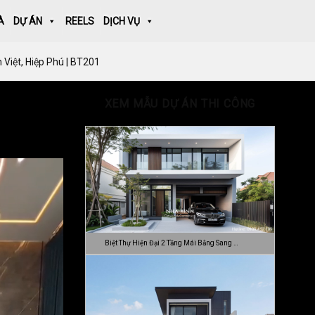
À
DỰ ÁN
REELS
DỊCH VỤ
 Việt, Hiệp Phú | BT201
XEM MẪU DỰ ÁN THI CÔNG
Biệt Thự Hiện Đại 2 Tầng Mái Bằng Sang …