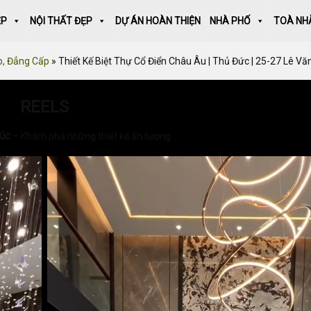
ẸP
NỘI THẤT ĐẸP
DỰ ÁN HOÀN THIỆN
NHÀ PHỐ
TOÀ NH
p, Đẳng Cấp
»
Thiết Kế Biệt Thự Cổ Điển Châu Âu | Thủ Đức | 25-27 Lê Văn
REELS
rúc
– Khám phá những thiết kế ấn tượng