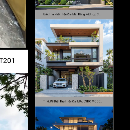
Biệt Thự Phố Hiện Đại Mái Bằng Kết Hợp C…
BT201
Thiết Kế Biệt Thự Hiện Đại MAJESTIC MODE…