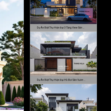
Dự Án Biệt Thự Hiện Đại 3 Tầng View Sân …
Dự Án Biệt Thự Hiện Đại Hồ Bơi Sân Vườn …