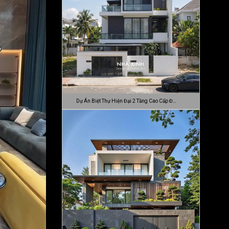
Dự Án Biệt Thự Hiện Đại 2 Tầng Cao Cấp Đ…