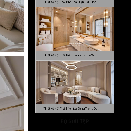
Thiết Kế Nội Thất Biệt Thự Hiện Đại Luca…
Thiết Kế Nội Thất Biệt Thự Rivus Elie Sa…
Thiết Kế Nội Thất Hiện Đại Sang Trọng Dự…
BỘ SƯU TẬP