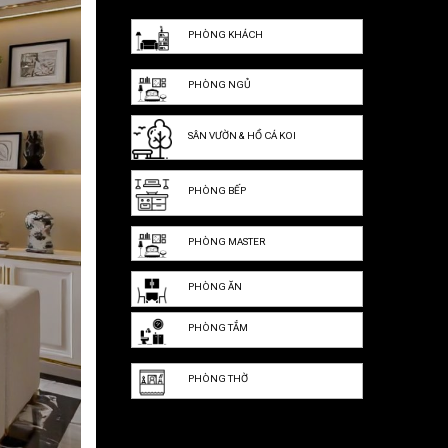
PHÒNG KHÁCH
PHÒNG NGỦ
SÂN VƯỜN & HỒ CÁ KOI
PHÒNG BẾP
PHÒNG MASTER
PHÒNG ĂN
PHÒNG TẮM
PHÒNG THỜ