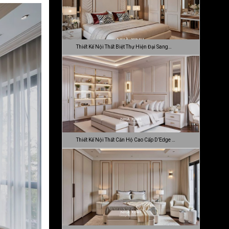
Thiết Kế Nội Thất Biệt Thự Hiện Đại Sang…
Thiết Kế Nội Thất Căn Hộ Cao Cấp D’Edge …