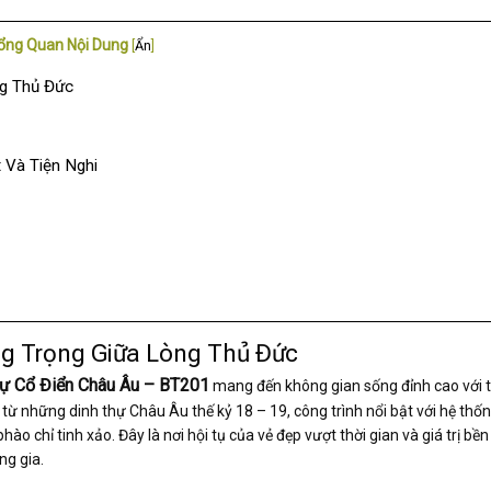
ổng Quan Nội Dung
[
Ẩn
]
ng Thủ Đức
 Và Tiện Nghi
ng Trọng Giữa Lòng Thủ Đức
hự Cổ Điển Châu Âu – BT201
mang đến không gian sống đỉnh cao với th
 từ những dinh thự Châu Âu thế kỷ 18 – 19, công trình nổi bật với hệ thốn
o chỉ tinh xảo. Đây là nơi hội tụ của vẻ đẹp vượt thời gian và giá trị bề
ng gia.