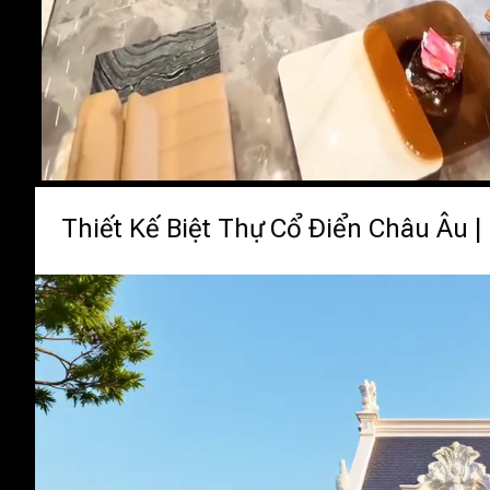
Thiết Kế Biệt Thự Cổ Điển Châu Âu |