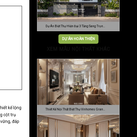
Dự Án Biệt Thự Hiện Đại 3 Tầng Sang Trọn…
DỰ ÁN HOÀN THIỆN
XEM MẪU NỘI THẤT KHÁC
iết kế lộng
Thiết Kế Nội Thất Biệt Thự Vinhomes Gran…
g cột trụ
n vững, đáp