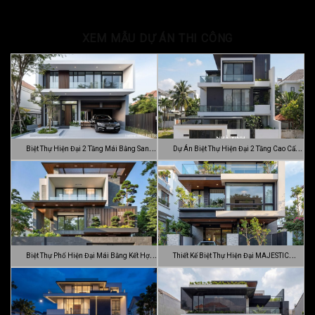
XEM MẪU DỰ ÁN THI CÔNG
Biệt Thự Hiện Đại 2 Tầng Mái Bằng Sang
Dự Án Biệt Thự Hiện Đại 2 Tầng Cao Cấp
…
Đ…
Biệt Thự Phố Hiện Đại Mái Bằng Kết Hợp
Thiết Kế Biệt Thự Hiện Đại MAJESTIC
C…
MODE…