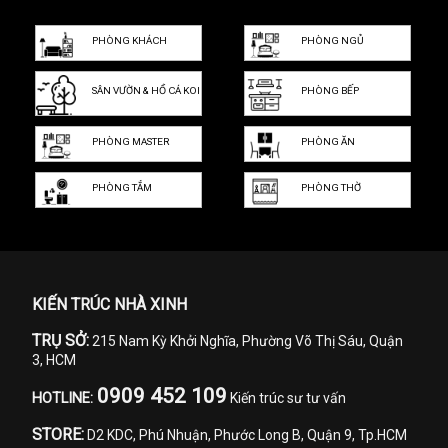
PHÒNG KHÁCH
PHÒNG NGỦ
SÂN VƯỜN & HỒ CÁ KOI
PHÒNG BẾP
PHÒNG MASTER
PHÒNG ĂN
PHÒNG TẮM
PHÒNG THỜ
KIẾN TRÚC NHÀ XINH
TRỤ SỞ:
215 Nam Kỳ Khởi Nghĩa, Phường Võ Thị Sáu, Quận
3, HCM
0909 452 109
HOTLINE:
Kiến trúc sư tư vấn
STORE:
D2 KDC, Phú Nhuận, Phước Long B, Quận 9, Tp.HCM