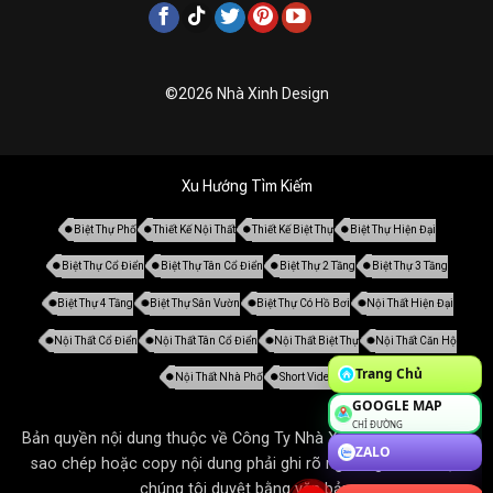
©2026 Nhà Xinh Design
Xu Hướng Tìm Kiếm
Biệt Thự Phố
Thiết Kế Nội Thất
Thiết Kế Biệt Thự
Biệt Thự Hiện Đại
Biệt Thự Cổ Điển
Biệt Thự Tân Cổ Điển
Biệt Thự 2 Tầng
Biệt Thự 3 Tầng
Biệt Thự 4 Tầng
Biệt Thự Sân Vườn
Biệt Thự Có Hồ Bơi
Nội Thất Hiện Đại
Nội Thất Cổ Điển
Nội Thất Tân Cổ Điển
Nội Thất Biệt Thự
Nội Thất Căn Hộ
Trang Chủ
Nội Thất Nhà Phố
Short Video
GOOGLE MAP
CHỈ ĐƯỜNG
Bản quyền nội dung thuộc về Công Ty Nhà Xinh. Tất cả mọi thứ
ZALO
sao chép hoặc copy nội dung phải ghi rõ nguồn gốc và được
chúng tôi duyệt bằng văn bản.