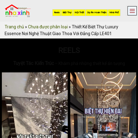
Skip
to
Reels
Biệt Thự
Nội Thất
Dự Án Hoàn Thiện
Nhà Phố
content
Trang chủ
»
Chưa được phân loại
»
Thiết Kế Biệt Thự Luxury
Essence Nơi Nghệ Thuật Giao Thoa Với Đẳng Cấp LE401
REELS
Tuyệt Tác Kiến Trúc
– Khám phá những thiết kế ấn tượng