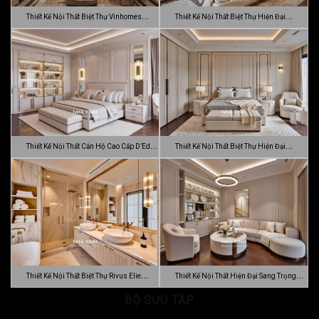
Thiết Kế Nội Thất Biệt Thự Vinhomes
Thiết Kế Nội Thất Biệt Thự Hiện Đại
Gran…
Sang…
Thiết Kế Nội Thất Căn Hộ Cao Cấp D’Edge
Thiết Kế Nội Thất Biệt Thự Hiện Đại
…
Luca…
Thiết Kế Nội Thất Biệt Thự Rivus Elie
Thiết Kế Nội Thất Hiện Đại Sang Trọng
Sa…
BỘ SƯU TẬP
Dự…