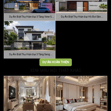
Dự Án Biệt Thự Hiện Đại 3 Tầng View Sân
Dự Án Biệt Thự Hiện Đại Hồ Bơi Sân
…
Vườn …
Dự Án Biệt Thự Hiện Đại 3 Tầng Sang
Trọn…
DỰ ÁN HOÀN THIỆN
XEM MẪU NỘI THẤT KHÁC