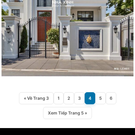
« Về Trang 3
1
2
3
4
5
6
Xem Tiếp Trang 5 »