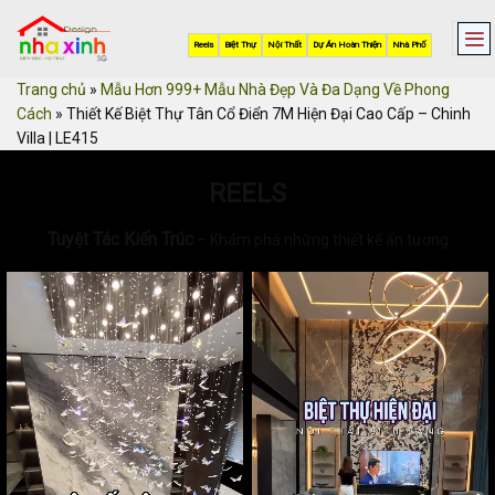
Skip
to
Reels
Biệt Thự
Nội Thất
Dự Án Hoàn Thiện
Nhà Phố
content
Trang chủ
»
Mẫu Hơn 999+ Mẫu Nhà Đẹp Và Đa Dạng Về Phong
Cách
»
Thiết Kế Biệt Thự Tân Cổ Điển 7M Hiện Đại Cao Cấp – Chinh
Villa | LE415
REELS
Tuyệt Tác Kiến Trúc
– Khám phá những thiết kế ấn tượng