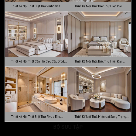
Thiết Kế Nội Thất Biệt Thự Vinhomes
Thiết Kế Nội Thất Biệt Thự Hiện Đại
Gran…
Sang…
Thiết Kế Nội Thất Căn Hộ Cao Cấp D’Edge
Thiết Kế Nội Thất Biệt Thự Hiện Đại
…
Luca…
Thiết Kế Nội Thất Biệt Thự Rivus Elie
Thiết Kế Nội Thất Hiện Đại Sang Trọng
Sa…
BỘ SƯU TẬP
Dự…