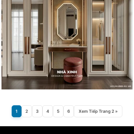
1
2
3
4
5
6
Xem Tiếp Trang 2 »