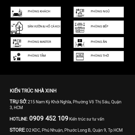
PHÒNG KHÁCH
PHÒNG NGỦ
SÂN VƯỜN & HỒ CÁ KOI
PHÒNG BẾP
PHÒNG MASTER
PHÒNG ĂN
PHÒNG TẮM
PHÒNG THỜ
KIẾN TRÚC NHÀ XINH
TRỤ SỞ:
215 Nam Kỳ Khởi Nghĩa, Phường Võ Thị Sáu, Quận
3, HCM
0909 452 109
HOTLINE:
Kiến trúc sư tư vấn
STORE:
D2 KDC, Phú Nhuận, Phước Long B, Quận 9, Tp.HCM