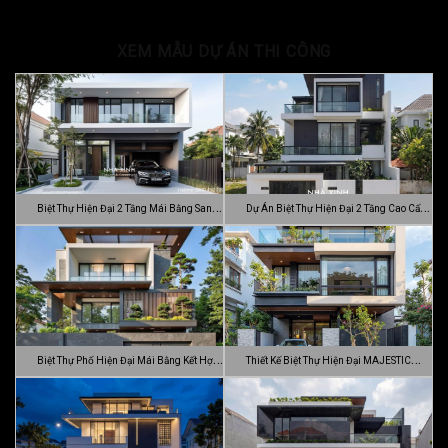
XEM MẪU DỰ ÁN THI CÔNG
Biệt Thự Hiện Đại 2 Tầng Mái Bằng Sang
Dự Án Biệt Thự Hiện Đại 2 Tầng Cao Cấp
…
Đ…
Biệt Thự Phố Hiện Đại Mái Bằng Kết Hợp
Thiết Kế Biệt Thự Hiện Đại MAJESTIC
C…
MODE…