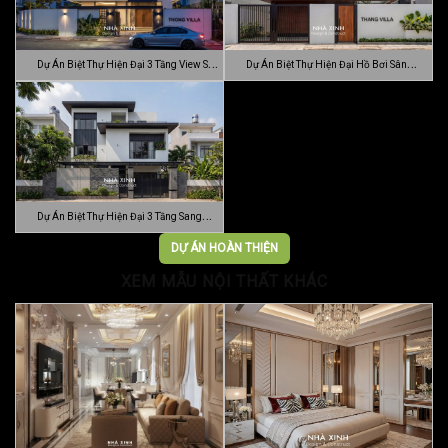
Dự Án Biệt Thự Hiện Đại 3 Tầng View Sân
Dự Án Biệt Thự Hiện Đại Hồ Bơi Sân
…
Vườn …
Dự Án Biệt Thự Hiện Đại 3 Tầng Sang
Trọn…
DỰ ÁN HOÀN THIỆN
XEM MẪU NỘI THẤT KHÁC