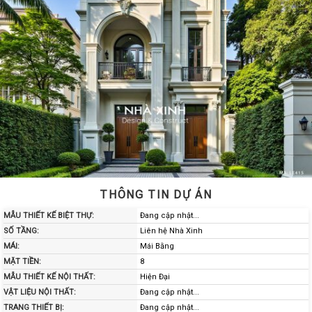
THÔNG TIN DỰ ÁN
MẪU THIẾT KẾ BIỆT THỰ:
Đang cập nhật...
SỐ TẦNG:
Liên hệ Nhà Xinh
MÁI:
Mái Bằng
MẶT TIỀN:
8
MẪU THIẾT KẾ NỘI THẤT:
Hiện Đại
VẬT LIỆU NỘI THẤT:
Đang cập nhật...
TRANG THIẾT BỊ:
Đang cập nhật...