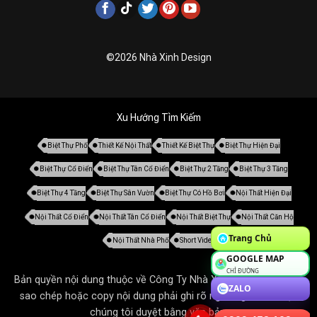
©2026 Nhà Xinh Design
Xu Hướng Tìm Kiếm
Biệt Thự Phố
Thiết Kế Nội Thất
Thiết Kế Biệt Thự
Biệt Thự Hiện Đại
Biệt Thự Cổ Điển
Biệt Thự Tân Cổ Điển
Biệt Thự 2 Tầng
Biệt Thự 3 Tầng
Biệt Thự 4 Tầng
Biệt Thự Sân Vườn
Biệt Thự Có Hồ Bơi
Nội Thất Hiện Đại
Nội Thất Cổ Điển
Nội Thất Tân Cổ Điển
Nội Thất Biệt Thự
Nội Thất Căn Hộ
Trang Chủ
Nội Thất Nhà Phố
Short Video
GOOGLE MAP
CHỈ ĐƯỜNG
Bản quyền nội dung thuộc về Công Ty Nhà Xinh. Tất cả mọi thứ
ZALO
sao chép hoặc copy nội dung phải ghi rõ nguồn gốc và được
chúng tôi duyệt bằng văn bản.