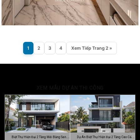
1
2
3
4
Xem Tiếp Trang 2 »
XEM MẪU DỰ ÁN THI CÔNG
Biệt Thự Hiện Đại 2 Tầng Mái Bằng Sang
Dự Án Biệt Thự Hiện Đại 2 Tầng Cao Cấp