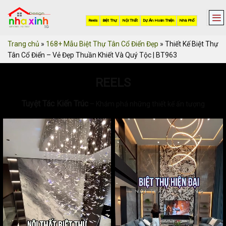
Skip
to
Reels
Biệt Thự
Nội Thất
Dự Án Hoàn Thiện
Nhà Phố
content
Trang chủ
»
168+ Mẫu Biệt Thự Tân Cổ Điển Đẹp
»
Thiết Kế Biệt Thự
Tân Cổ Điển – Vẻ Đẹp Thuần Khiết Và Quý Tộc | BT963
REELS
Tuyệt Tác Kiến Trúc
– Khám phá những thiết kế ấn tượng