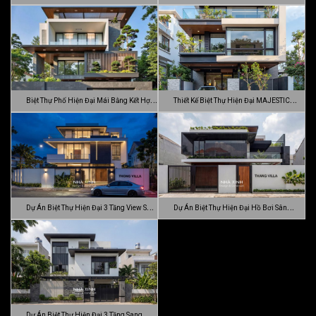
…
Đ…
Biệt Thự Phố Hiện Đại Mái Bằng Kết Hợp
Thiết Kế Biệt Thự Hiện Đại MAJESTIC
C…
MODE…
Dự Án Biệt Thự Hiện Đại 3 Tầng View Sân
Dự Án Biệt Thự Hiện Đại Hồ Bơi Sân
…
Vườn …
Dự Án Biệt Thự Hiện Đại 3 Tầng Sang