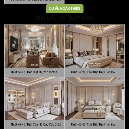
Trọn…
DỰ ÁN HOÀN THIỆN
XEM MẪU NỘI THẤT KHÁC
Thiết Kế Nội Thất Biệt Thự Vinhomes
Thiết Kế Nội Thất Biệt Thự Hiện Đại
Gran…
Sang…
Thiết Kế Nội Thất Căn Hộ Cao Cấp D’Edge
Thiết Kế Nội Thất Biệt Thự Hiện Đại