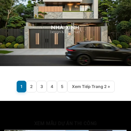
1
2
3
4
5
Xem Tiếp Trang 2 »
XEM MẪU DỰ ÁN THI CÔNG