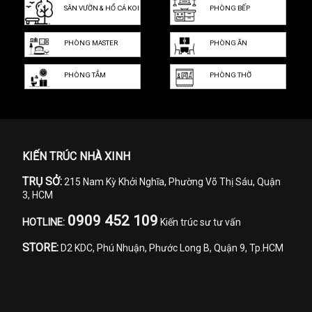
SÂN VƯỜN & HỒ CÁ KOI
PHÒNG BẾP
PHÒNG MASTER
PHÒNG ĂN
PHÒNG TẮM
PHÒNG THỜ
KIẾN TRÚC NHÀ XINH
TRỤ SỞ:
215 Nam Kỳ Khởi Nghĩa, Phường Võ Thị Sáu, Quận
3, HCM
0909 452 109
HOTLINE:
Kiến trúc sư tư vấn
STORE:
D2 KDC, Phú Nhuận, Phước Long B, Quận 9, Tp.HCM