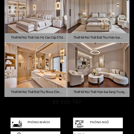
Thiết Kế Nội Thất Căn Hộ Cao Cấp D’Edge
Thiết Kế Nội Thất Biệt Thự Hiện Đại
…
Luca…
Thiết Kế Nội Thất Biệt Thự Rivus Elie
Thiết Kế Nội Thất Hiện Đại Sang Trọng
Sa…
BỘ SƯU TẬP
Dự…
PHÒNG KHÁCH
PHÒNG NGỦ