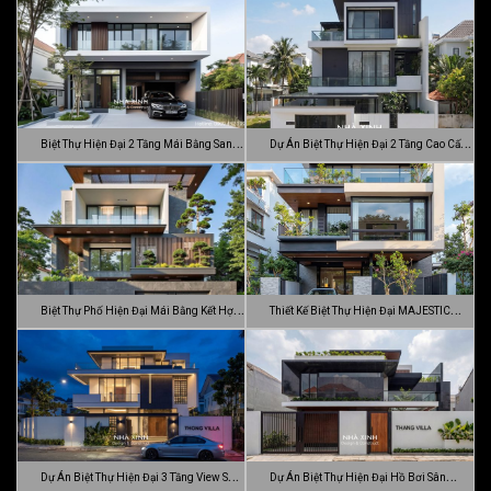
Biệt Thự Hiện Đại 2 Tầng Mái Bằng Sang
Dự Án Biệt Thự Hiện Đại 2 Tầng Cao Cấp
…
Đ…
Biệt Thự Phố Hiện Đại Mái Bằng Kết Hợp
Thiết Kế Biệt Thự Hiện Đại MAJESTIC
C…
MODE…
Dự Án Biệt Thự Hiện Đại 3 Tầng View Sân
Dự Án Biệt Thự Hiện Đại Hồ Bơi Sân