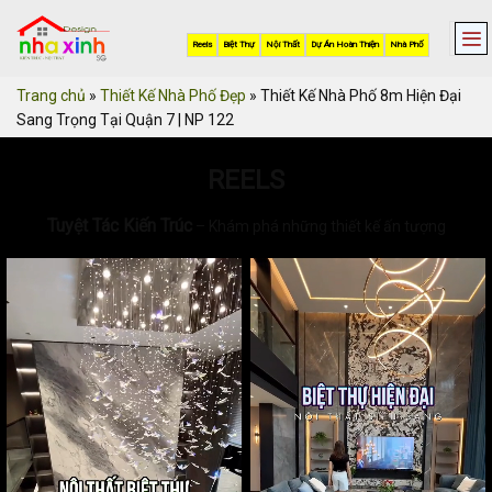
Skip
to
Reels
Biệt Thự
Nội Thất
Dự Án Hoàn Thiện
Nhà Phố
content
Trang chủ
»
Thiết Kế Nhà Phố Đẹp
»
Thiết Kế Nhà Phố 8m Hiện Đại
Sang Trọng Tại Quận 7 | NP 122
REELS
Tuyệt Tác Kiến Trúc
– Khám phá những thiết kế ấn tượng