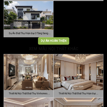
…
Vườn …
Dự Án Biệt Thự Hiện Đại 3 Tầng Sang
Trọn…
DỰ ÁN HOÀN THIỆN
XEM MẪU NỘI THẤT KHÁC
Thiết Kế Nội Thất Biệt Thự Vinhomes
Thiết Kế Nội Thất Biệt Thự Hiện Đại
Gran…
Sang…