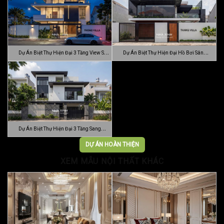
Dự Án Biệt Thự Hiện Đại 3 Tầng View Sân
Dự Án Biệt Thự Hiện Đại Hồ Bơi Sân
…
Vườn …
Dự Án Biệt Thự Hiện Đại 3 Tầng Sang
Trọn…
DỰ ÁN HOÀN THIỆN
XEM MẪU NỘI THẤT KHÁC