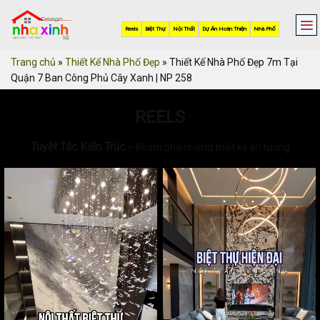
Skip
to
Reels
Biệt Thự
Nội Thất
Dự Án Hoàn Thiện
Nhà Phố
content
Trang chủ
»
Thiết Kế Nhà Phố Đẹp
»
Thiết Kế Nhà Phố Đẹp 7m Tại
Quận 7 Ban Công Phủ Cây Xanh | NP 258
REELS
Tuyệt Tác Kiến Trúc
– Khám phá những thiết kế ấn tượng