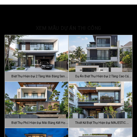
XEM MẪU DỰ ÁN THI CÔNG
Biệt Thự Hiện Đại 2 Tầng Mái Bằng Sang
Dự Án Biệt Thự Hiện Đại 2 Tầng Cao Cấp
…
Đ…
Biệt Thự Phố Hiện Đại Mái Bằng Kết Hợp
Thiết Kế Biệt Thự Hiện Đại MAJESTIC
C…
MODE…