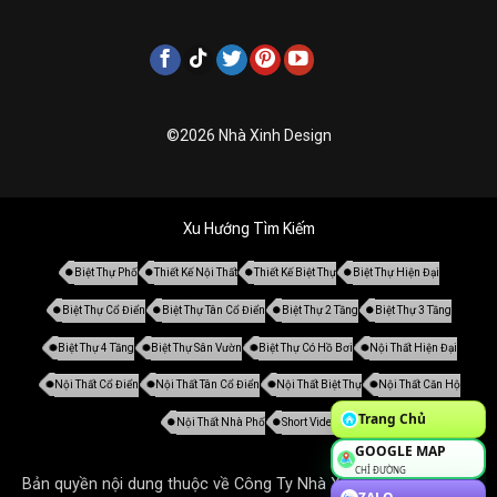
©2026 Nhà Xinh Design
Xu Hướng Tìm Kiếm
Biệt Thự Phố
Thiết Kế Nội Thất
Thiết Kế Biệt Thự
Biệt Thự Hiện Đại
Biệt Thự Cổ Điển
Biệt Thự Tân Cổ Điển
Biệt Thự 2 Tầng
Biệt Thự 3 Tầng
Biệt Thự 4 Tầng
Biệt Thự Sân Vườn
Biệt Thự Có Hồ Bơi
Nội Thất Hiện Đại
Nội Thất Cổ Điển
Nội Thất Tân Cổ Điển
Nội Thất Biệt Thự
Nội Thất Căn Hộ
Trang Chủ
Nội Thất Nhà Phố
Short Video
GOOGLE MAP
CHỈ ĐƯỜNG
Bản quyền nội dung thuộc về Công Ty Nhà Xinh. Tất cả mọi thứ