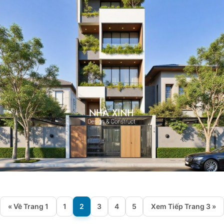
« Về Trang 1
1
2
3
4
5
Xem Tiếp Trang 3 »