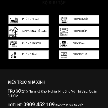
Sa…
BỘ SƯU TẬP
Dự…
PHÒNG KHÁCH
PHÒNG NGỦ
SÂN VƯỜN & HỒ CÁ KOI
PHÒNG BẾP
PHÒNG MASTER
PHÒNG ĂN
PHÒNG TẮM
PHÒNG THỜ
KIẾN TRÚC NHÀ XINH
TRỤ SỞ:
215 Nam Kỳ Khởi Nghĩa, Phường Võ Thị Sáu, Quận
3, HCM
0909 452 109
HOTLINE:
Kiến trúc sư tư vấn