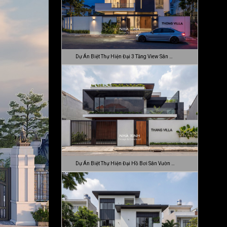
Dự Án Biệt Thự Hiện Đại 3 Tầng View Sân …
Dự Án Biệt Thự Hiện Đại Hồ Bơi Sân Vườn …