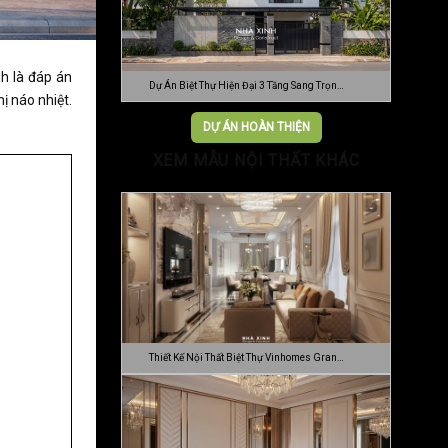
h là đáp án
Dự Án Biệt Thự Hiện Đại 3 Tầng Sang Trọn…
ị náo nhiệt.
DỰ ÁN HOÀN THIỆN
XEM MẪU NỘI THẤT KHÁC
Thiết Kế Nội Thất Biệt Thự Vinhomes Gran…