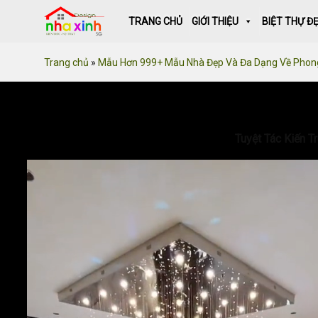
Skip
TRANG CHỦ
GIỚI THIỆU
BIỆT THỰ Đ
to
content
Trang chủ
»
Mẫu Hơn 999+ Mẫu Nhà Đẹp Và Đa Dạng Về Phon
Tuyệt Tác Kiến T