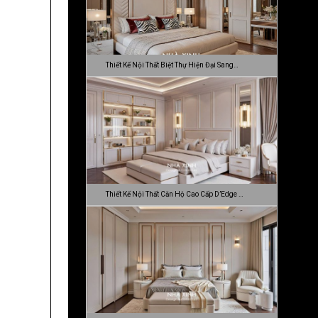
Thiết Kế Nội Thất Biệt Thự Hiện Đại Sang…
Thiết Kế Nội Thất Căn Hộ Cao Cấp D’Edge …