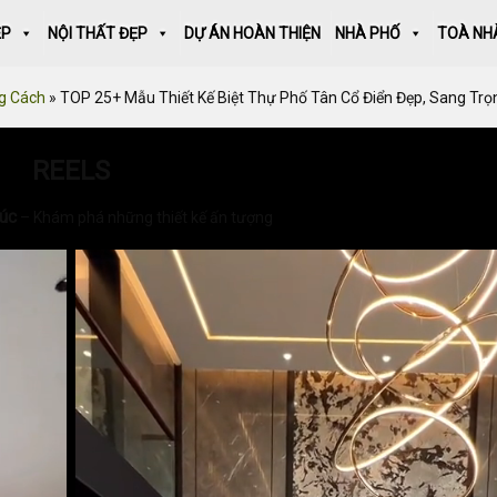
ẸP
NỘI THẤT ĐẸP
DỰ ÁN HOÀN THIỆN
NHÀ PHỐ
TOÀ NH
g Cách
»
TOP 25+ Mẫu Thiết Kế Biệt Thự Phố Tân Cổ Điển Đẹp, Sang Trọ
REELS
rúc
– Khám phá những thiết kế ấn tượng