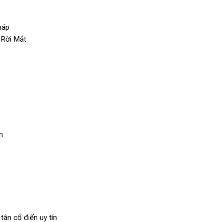
háp
 Rời Mắt
n
 tân cổ điển uy tín