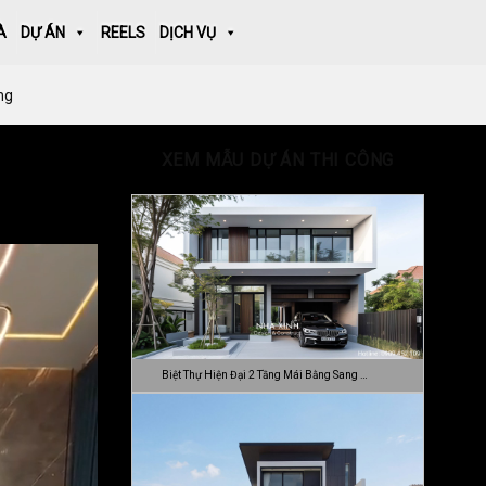
À
DỰ ÁN
REELS
DỊCH VỤ
ng
XEM MẪU DỰ ÁN THI CÔNG
Biệt Thự Hiện Đại 2 Tầng Mái Bằng Sang …