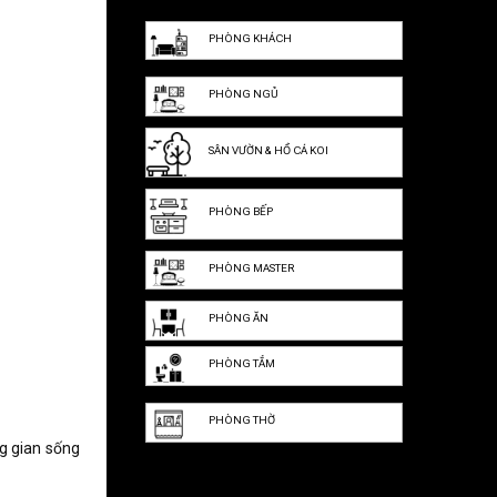
PHÒNG KHÁCH
PHÒNG NGỦ
SÂN VƯỜN & HỒ CÁ KOI
PHÒNG BẾP
PHÒNG MASTER
PHÒNG ĂN
PHÒNG TẮM
PHÒNG THỜ
ng gian sống