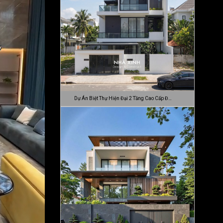
Dự Án Biệt Thự Hiện Đại 2 Tầng Cao Cấp Đ…