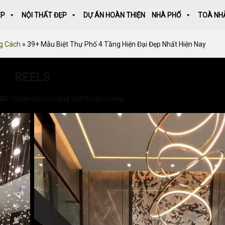
ẸP
NỘI THẤT ĐẸP
DỰ ÁN HOÀN THIỆN
NHÀ PHỐ
TOÀ NH
g Cách
»
39+ Mẫu Biệt Thự Phố 4 Tầng Hiện Đại Đẹp Nhất Hiện Nay
REELS
rúc
– Khám phá những thiết kế ấn tượng