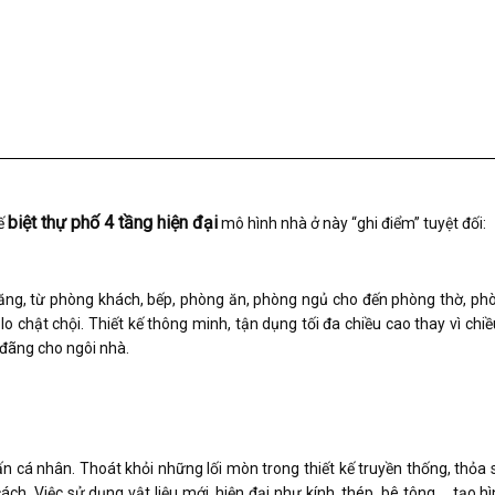
biệt thự phố 4 tầng hiện đại
kế
mô hình nhà ở này “ghi điểm” tuyệt đối:
năng, từ phòng khách, bếp, phòng ăn, phòng ngủ cho đến phòng thờ, phòn
 chật chội. Thiết kế thông minh, tận dụng tối đa chiều cao thay vì chiề
g đãng cho ngôi nhà.
 cá nhân. Thoát khỏi những lối mòn trong thiết kế truyền thống, thỏa 
. Việc sử dụng vật liệu mới, hiện đại như kính, thép, bê tông,… tạo hì