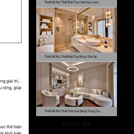
Thiết Kế Nội Thất Biệt Thự Hiện Đại Luca…
Thiết Kế Nội Thất Biệt Thự Rivus Elie Sa…
g giải trí,…
u rộng, giúp
Thiết Kế Nội Thất Hiện Đại Sang Trọng Dự…
BỘ SƯU TẬP
sức thể hiện
nh khối kiến