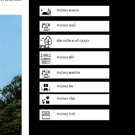
PHÒNG KHÁCH
PHÒNG NGỦ
SÂN VƯỜN & HỒ CÁ KOI
PHÒNG BẾP
PHÒNG MASTER
PHÒNG ĂN
PHÒNG TẮM
PHÒNG THỜ