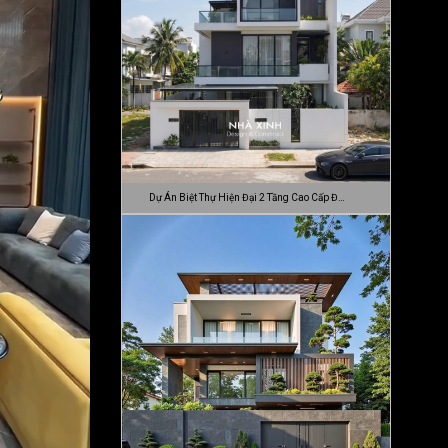
Dự Án Biệt Thự Hiện Đại 2 Tầng Cao Cấp Đ…