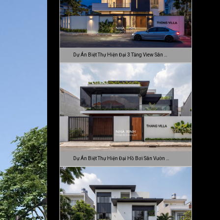
Dự Án Biệt Thự Hiện Đại 3 Tầng View Sân …
Dự Án Biệt Thự Hiện Đại Hồ Bơi Sân Vườn …