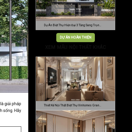
Dự Án Biệt Thự Hiện Đại 3 Tầng Sang Trọn…
DỰ ÁN HOÀN THIỆN
XEM MẪU NỘI THẤT KHÁC
là giải pháp
Thiết Kế Nội Thất Biệt Thự Vinhomes Gran…
nh sống. Hãy