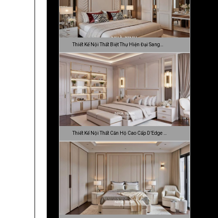
Thiết Kế Nội Thất Biệt Thự Hiện Đại Sang…
Thiết Kế Nội Thất Căn Hộ Cao Cấp D’Edge …