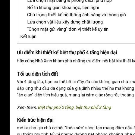
Lựa chọn mặt bằng & phong cách phù hợp
Bố trí không gian khoa học, tiện nghi
Chú trọng thiết kế hệ thống ánh sáng và thông gió
Lựa chọn vật liệu xây dựng chất lượng
“Chọn mặt gửi vàng” đơn vị thiết kế uy tín
Kết luận
Ưu điểm khi thiết kế biệt thự phố 4 tầng hiện đại
Hãy cùng Nhà Xinh khám phá những ưu điểm nổi bật khi thiết 
Tối ưu diện tích đất
Với 4 tầng lầu, bạn có thể bố trí đầy đủ các không gian chức 
đáp ứng nhu cầu đa dạng của gia đình nhiều thế hệ mà không lo
“ăn gian” diện tích hiệu quả, mang lại cảm giác rộng rãi, thoán
Xem thêm:
Biệt thự phố 2 tầng
,
biệt thự phố 3 tầng
Kiến trúc hiện đại
mở ra cho gia chủ cơ hội “thỏa sức” sáng tạo mang đậm dấu ấn
gu thẩm mỹ tinh tế với những đường nét phóng khoáng, phá cách