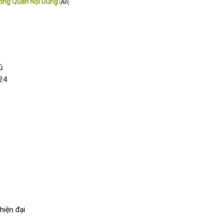
ổng Quan Nội Dung
[
Ẩn
]
ủ:
024
 hiện đại