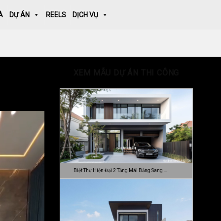
À
DỰ ÁN
REELS
DỊCH VỤ
XEM MẪU DỰ ÁN THI CÔNG
Biệt Thự Hiện Đại 2 Tầng Mái Bằng Sang …