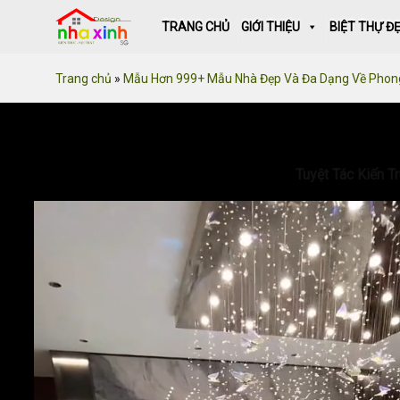
Skip
TRANG CHỦ
GIỚI THIỆU
BIỆT THỰ Đ
to
content
Trang chủ
»
Mẫu Hơn 999+ Mẫu Nhà Đẹp Và Đa Dạng Về Phon
Tuyệt Tác Kiến T