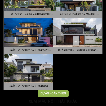
Biệt Thự Phố Hiện Đại Mái Bằng Kết Hợp
Thiết Kế Biệt Thự Hiện Đại MAJESTIC
C…
MODE…
Dự Án Biệt Thự Hiện Đại 3 Tầng View Sân
Dự Án Biệt Thự Hiện Đại Hồ Bơi Sân
…
Vườn …
Dự Án Biệt Thự Hiện Đại 3 Tầng Sang
Trọn…
DỰ ÁN HOÀN THIỆN
XEM MẪU NỘI THẤT KHÁC