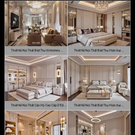
Thiết Kế Nội Thất Biệt Thự Vinhomes
Thiết Kế Nội Thất Biệt Thự Hiện Đại
Gran…
Sang…
Thiết Kế Nội Thất Căn Hộ Cao Cấp D’Edge
Thiết Kế Nội Thất Biệt Thự Hiện Đại
…
Luca…