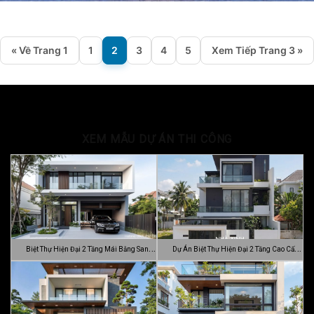
« Về Trang 1
1
2
3
4
5
Xem Tiếp Trang 3 »
XEM MẪU DỰ ÁN THI CÔNG
Biệt Thự Hiện Đại 2 Tầng Mái Bằng Sang
Dự Án Biệt Thự Hiện Đại 2 Tầng Cao Cấp
…
Đ…