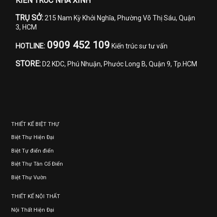
KIẾN TRÚC NHÀ XINH
TRỤ SỞ:
215 Nam Kỳ Khởi Nghĩa, Phường Võ Thị Sáu, Quận
3, HCM
0909 452 109
HOTLINE:
Kiến trúc sư tư vấn
STORE:
D2 KDC, Phú Nhuận, Phước Long B, Quận 9, Tp.HCM
THIẾT KẾ BIỆT THỰ
Biệt Thự Hiện Đại
Biệt Tự điển điển
Biệt Thự Tân Cổ Điển
Biệt Thự Vườn
THIẾT KẾ NỘI THẤT
Nội Thất Hiện Đại