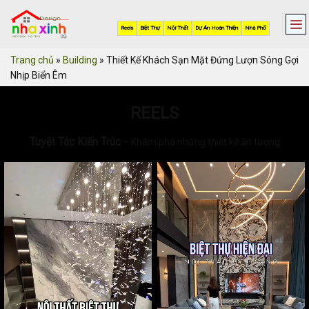
Skip
to
Reels
Biệt Thự
Nội Thất
Dự Án Hoàn Thiện
Nhà Phố
content
Trang chủ
»
Building
»
Thiết Kế Khách Sạn Mặt Đứng Lượn Sóng Gợi
Nhịp Biển Êm
REELS
Tuyệt Tác Kiến Trúc
– Khám phá những thiết kế ấn tượng