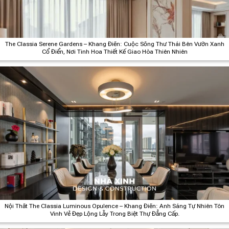
The Classia Serene Gardens – Khang Điền: Cuộc Sống Thư Thái Bên Vườn Xanh
Cổ Điển, Nơi Tinh Hoa Thiết Kế Giao Hòa Thiên Nhiên
Nội Thất The Classia Luminous Opulence – Khang Điền: Ánh Sáng Tự Nhiên Tôn
Vinh Vẻ Đẹp Lộng Lẫy Trong Biệt Thự Đẳng Cấp.