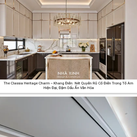
The Classia Heritage Charm – Khang Điền: Nét Quyến Rũ Cổ Điển Trong Tổ Ấm
Hiện Đại, Đậm Dấu Ấn Văn Hóa