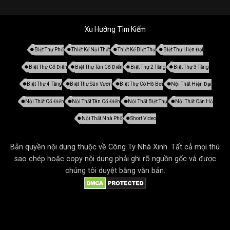
Xu Hướng Tìm Kiếm
Biệt Thự Phố
Thiết Kế Nội Thất
Thiết Kế Biệt Thự
Biệt Thự Hiện Đại
Biệt Thự Cổ Điển
Biệt Thự Tân Cổ Điển
Biệt Thự 2 Tầng
Biệt Thự 3 Tầng
Biệt Thự 4 Tầng
Biệt Thự Sân Vườn
Biệt Thự Có Hồ Bơi
Nội Thất Hiện Đại
Nội Thất Cổ Điển
Nội Thất Tân Cổ Điển
Nội Thất Biệt Thự
Nội Thất Căn Hộ
Nội Thất Nhà Phố
Short Video
Bản quyền nội dung thuộc về Công Ty Nhà Xinh. Tất cả mọi thứ
sao chép hoặc copy nội dung phải ghi rõ nguồn gốc và được
chúng tôi duyệt bằng văn bản.