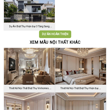
Dự Án Biệt Thự Hiện Đại 3 Tầng Sang
Trọn…
DỰ ÁN HOÀN THIỆN
XEM MẪU NỘI THẤT KHÁC
Thiết Kế Nội Thất Biệt Thự Vinhomes
Thiết Kế Nội Thất Biệt Thự Hiện Đại
Gran…
Sang…