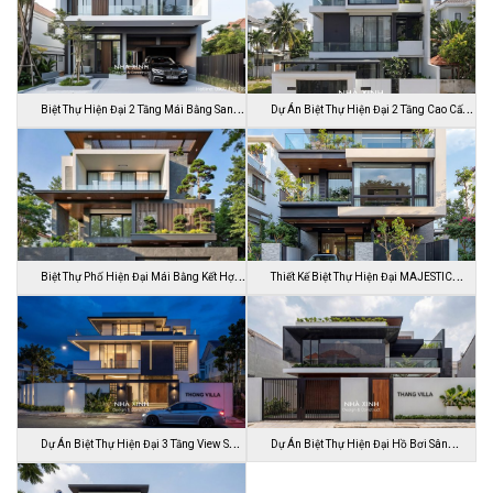
Biệt Thự Hiện Đại 2 Tầng Mái Bằng Sang
Dự Án Biệt Thự Hiện Đại 2 Tầng Cao Cấp
…
Đ…
Biệt Thự Phố Hiện Đại Mái Bằng Kết Hợp
Thiết Kế Biệt Thự Hiện Đại MAJESTIC
C…
MODE…
Dự Án Biệt Thự Hiện Đại 3 Tầng View Sân
Dự Án Biệt Thự Hiện Đại Hồ Bơi Sân
…
Vườn …