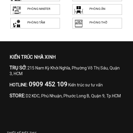
PHÒNG MASTER
PHÒNG ĂN
PHÒNG TẮM
PHÒNG THỜ
KIẾN TRÚC NHÀ XINH
TRỤ SỞ:
215 Nam Kỳ Khởi Nghĩa, Phường Võ Thị Sáu, Quận
3, HCM
0909 452 109
HOTLINE:
Kiến trúc sư tư vấn
STORE:
D2 KDC, Phú Nhuận, Phước Long B, Quận 9, Tp.HCM