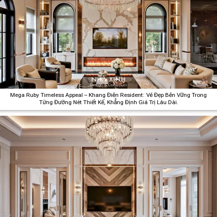
Mega Ruby Timeless Appeal – Khang Điền Resident: Vẻ Đẹp Bền Vững Trong
Từng Đường Nét Thiết Kế, Khẳng Định Giá Trị Lâu Dài.