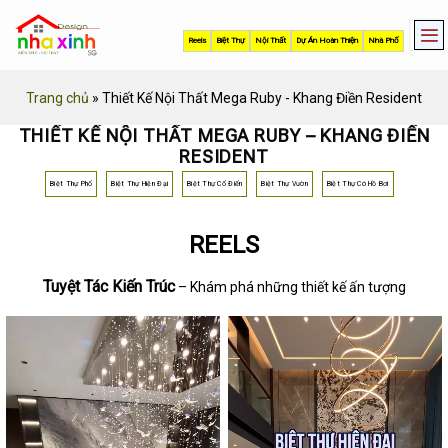
Skip
to
Reels
Biệt Thự
Nội Thất
Dự Án Hoàn Thiện
Nhà Phố
content
Trang chủ
»
Thiết Kế Nội Thất Mega Ruby - Khang Điền Resident
THIẾT KẾ NỘI THẤT MEGA RUBY – KHANG ĐIỀN
RESIDENT
Biệt Thự Phố
Biệt Thự Hiện Đại
Biệt Thự Cổ Điển
Biệt Thự Vườn
Biệt Thự Có Hồ Bơi
REELS
Tuyệt Tác Kiến Trúc
– Khám phá những thiết kế ấn tượng