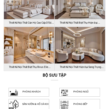
Thiết Kế Nội Thất Căn Hộ Cao Cấp D’Edge
Thiết Kế Nội Thất Biệt Thự Hiện Đại
…
Luca…
Thiết Kế Nội Thất Biệt Thự Rivus Elie
Thiết Kế Nội Thất Hiện Đại Sang Trọng
Sa…
BỘ SƯU TẬP
Dự…
PHÒNG KHÁCH
PHÒNG NGỦ
SÂN VƯỜN & HỒ CÁ KOI
PHÒNG BẾP