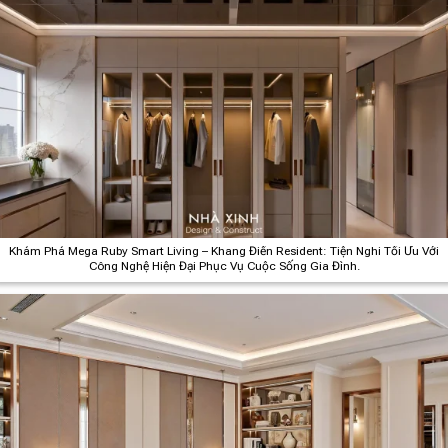
Khám Phá Mega Ruby Smart Living – Khang Điền Resident: Tiện Nghi Tối Ưu Với
Công Nghệ Hiện Đại Phục Vụ Cuộc Sống Gia Đình.