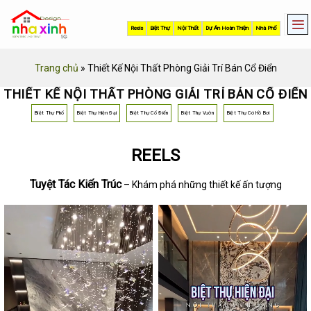
Skip
to
Reels
Biệt Thự
Nội Thất
Dự Án Hoàn Thiện
Nhà Phố
content
Trang chủ
»
Thiết Kế Nội Thất Phòng Giải Trí Bán Cổ Điển
THIẾT KẾ NỘI THẤT PHÒNG GIẢI TRÍ BÁN CỔ ĐIỂN
Biệt Thự Phố
Biệt Thự Hiện Đại
Biệt Thự Cổ Điển
Biệt Thự Vườn
Biệt Thự Có Hồ Bơi
REELS
Tuyệt Tác Kiến Trúc
– Khám phá những thiết kế ấn tượng