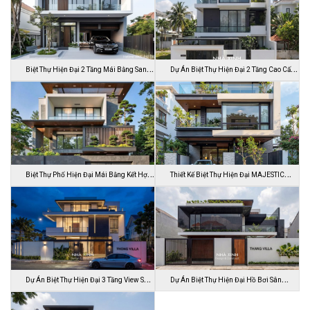
Biệt Thự Hiện Đại 2 Tầng Mái Bằng Sang
Dự Án Biệt Thự Hiện Đại 2 Tầng Cao Cấp
…
Đ…
Biệt Thự Phố Hiện Đại Mái Bằng Kết Hợp
Thiết Kế Biệt Thự Hiện Đại MAJESTIC
C…
MODE…
Dự Án Biệt Thự Hiện Đại 3 Tầng View Sân
Dự Án Biệt Thự Hiện Đại Hồ Bơi Sân
…
Vườn …