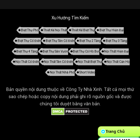
Xu Hướng Tìm Kiếm
Biệt Thự Phố
Thiết Kế Nội Thất
Thiết Kế Biệt Thự
Biệt Thự Hiện Đại
Biệt Thự Cổ Điển
Biệt Thự Tân Cổ Điển
Biệt Thự 2 Tầng
Biệt Thự 3 Tầng
Biệt Thự 4 Tầng
Biệt Thự Sân Vườn
Biệt Thự Có Hồ Bơi
Nội Thất Hiện Đại
Nội Thất Cổ Điển
Nội Thất Tân Cổ Điển
Nội Thất Biệt Thự
Nội Thất Căn Hộ
Nội Thất Nhà Phố
Short Video
Bản quyền nội dung thuộc về Công Ty Nhà Xinh. Tất cả mọi thứ
sao chép hoặc copy nội dung phải ghi rõ nguồn gốc và được
chúng tôi duyệt bằng văn bản.
Trang Chủ