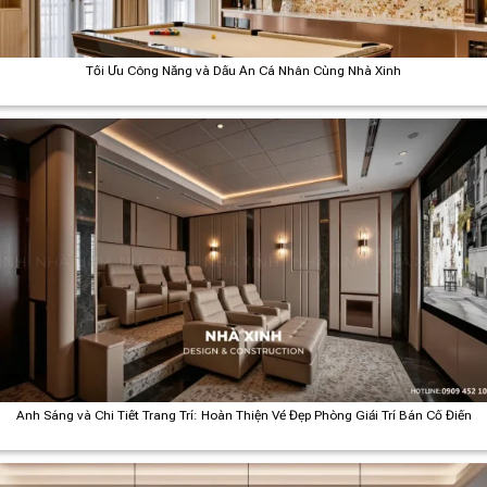
Tối Ưu Công Năng và Dấu Ấn Cá Nhân Cùng Nhà Xinh
Ánh Sáng và Chi Tiết Trang Trí: Hoàn Thiện Vẻ Đẹp Phòng Giải Trí Bán Cổ Điển