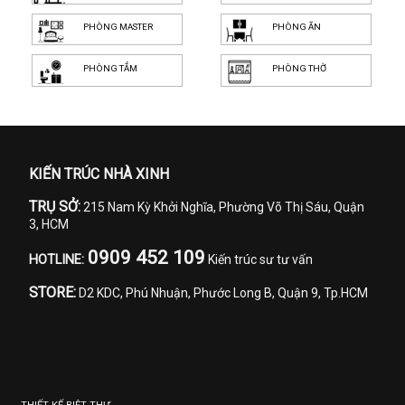
PHÒNG MASTER
PHÒNG ĂN
PHÒNG TẮM
PHÒNG THỜ
KIẾN TRÚC NHÀ XINH
TRỤ SỞ:
215 Nam Kỳ Khởi Nghĩa, Phường Võ Thị Sáu, Quận
3, HCM
0909 452 109
HOTLINE:
Kiến trúc sư tư vấn
STORE:
D2 KDC, Phú Nhuận, Phước Long B, Quận 9, Tp.HCM