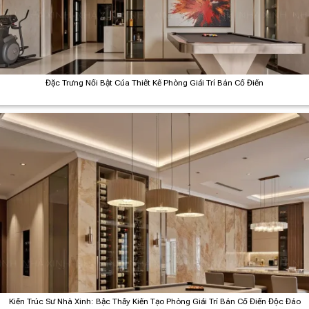
Đặc Trưng Nổi Bật Của Thiết Kế Phòng Giải Trí Bán Cổ Điển
Kiến Trúc Sư Nhà Xinh: Bậc Thầy Kiến Tạo Phòng Giải Trí Bán Cổ Điển Độc Đáo