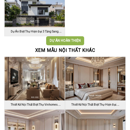
Dự Án Biệt Thự Hiện Đại 3 Tầng Sang
Trọn…
DỰ ÁN HOÀN THIỆN
XEM MẪU NỘI THẤT KHÁC
Thiết Kế Nội Thất Biệt Thự Vinhomes
Thiết Kế Nội Thất Biệt Thự Hiện Đại
Gran…
Sang…