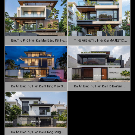
…
Đ…
Biệt Thự Phố Hiện Đại Mái Bằng Kết Hợp
Thiết Kế Biệt Thự Hiện Đại MAJESTIC
C…
MODE…
Dự Án Biệt Thự Hiện Đại 3 Tầng View Sân
Dự Án Biệt Thự Hiện Đại Hồ Bơi Sân
…
Vườn …
Dự Án Biệt Thự Hiện Đại 3 Tầng Sang