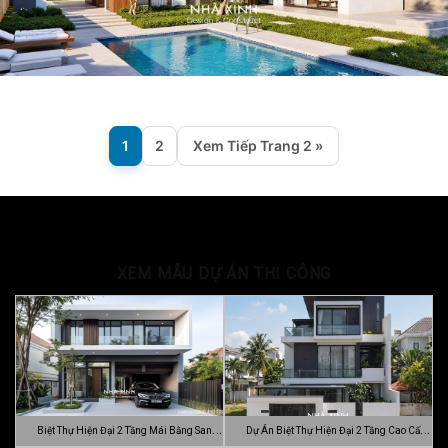
1
2
Xem Tiếp Trang 2 »
XEM MẪU DỰ ÁN THI CÔNG
Biệt Thự Hiện Đại 2 Tầng Mái Bằng Sang
Dự Án Biệt Thự Hiện Đại 2 Tầng Cao Cấp