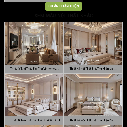
Trọn…
DỰ ÁN HOÀN THIỆN
XEM MẪU NỘI THẤT KHÁC
Thiết Kế Nội Thất Biệt Thự Vinhomes
Thiết Kế Nội Thất Biệt Thự Hiện Đại
Gran…
Sang…
Thiết Kế Nội Thất Căn Hộ Cao Cấp D’Edge
Thiết Kế Nội Thất Biệt Thự Hiện Đại