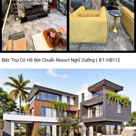
Biệt Thự Có Hồ Bơi Chuẩn Resort Nghỉ Dưỡng | BT-HB112