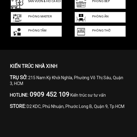
SÂN VƯỜN & HỒ CÁ KOI
PHÒNG BẾP
PHÒNG MASTER
PHÒNG ĂN
PHÒNG TẮM
PHÒNG THỜ
KIẾN TRÚC NHÀ XINH
TRỤ SỞ:
215 Nam Kỳ Khởi Nghĩa, Phường Võ Thị Sáu, Quận
3, HCM
0909 452 109
HOTLINE:
Kiến trúc sư tư vấn
STORE:
D2 KDC, Phú Nhuận, Phước Long B, Quận 9, Tp.HCM