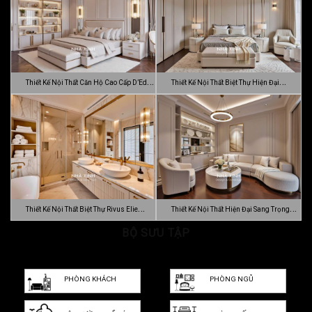
Thiết Kế Nội Thất Căn Hộ Cao Cấp D’Edge
Thiết Kế Nội Thất Biệt Thự Hiện Đại
…
Luca…
Thiết Kế Nội Thất Biệt Thự Rivus Elie
Thiết Kế Nội Thất Hiện Đại Sang Trọng
Sa…
BỘ SƯU TẬP
Dự…
PHÒNG KHÁCH
PHÒNG NGỦ