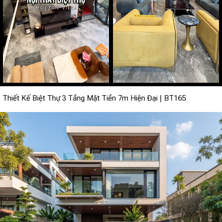
Thiết Kế Biệt Thự 3 Tầng Mặt Tiền 7m Hiện Đại | BT165