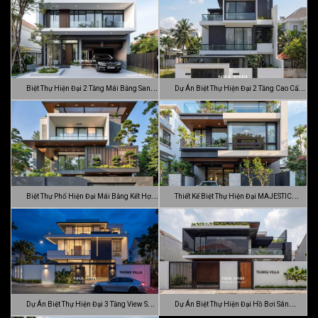
Biệt Thự Hiện Đại 2 Tầng Mái Bằng Sang
Dự Án Biệt Thự Hiện Đại 2 Tầng Cao Cấp
…
Đ…
Biệt Thự Phố Hiện Đại Mái Bằng Kết Hợp
Thiết Kế Biệt Thự Hiện Đại MAJESTIC
C…
MODE…
Dự Án Biệt Thự Hiện Đại 3 Tầng View Sân
Dự Án Biệt Thự Hiện Đại Hồ Bơi Sân