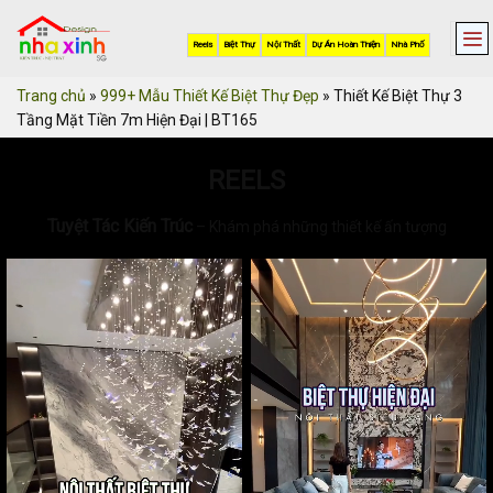
Skip
to
Reels
Biệt Thự
Nội Thất
Dự Án Hoàn Thiện
Nhà Phố
content
Trang chủ
»
999+ Mẫu Thiết Kế Biệt Thự Đẹp
»
Thiết Kế Biệt Thự 3
Tầng Mặt Tiền 7m Hiện Đại | BT165
REELS
Tuyệt Tác Kiến Trúc
– Khám phá những thiết kế ấn tượng