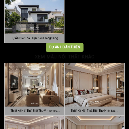
…
Vườn …
Dự Án Biệt Thự Hiện Đại 3 Tầng Sang
Trọn…
DỰ ÁN HOÀN THIỆN
XEM MẪU NỘI THẤT KHÁC
Thiết Kế Nội Thất Biệt Thự Vinhomes
Thiết Kế Nội Thất Biệt Thự Hiện Đại
Gran…
Sang…