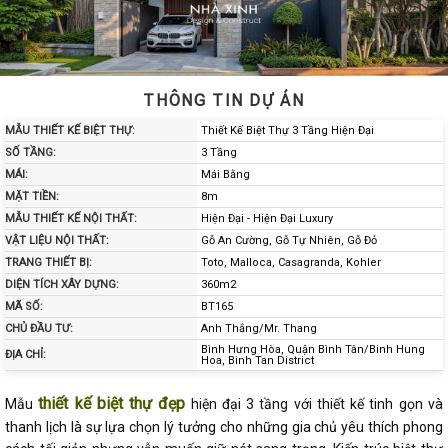
THÔNG TIN DỰ ÁN
MẪU THIẾT KẾ BIỆT THỰ:
Thiết Kế Biệt Thự 3 Tầng Hiện Đại
SỐ TẦNG:
3 Tầng
MÁI:
Mái Bằng
MẶT TIỀN:
8m
MẪU THIẾT KẾ NỘI THẤT:
Hiện Đại - Hiện Đại Luxury
VẬT LIỆU NỘI THẤT:
Gỗ An Cường, Gỗ Tự Nhiên, Gỗ Đỏ
TRANG THIẾT BỊ:
Toto, Malloca, Casagranda, Kohler
DIỆN TÍCH XÂY DỰNG:
360m2
MÃ SỐ:
BT165
CHỦ ĐẦU TƯ:
Anh Thắng/Mr. Thang
Bình Hưng Hòa, Quận Bình Tân/Binh Hung
ĐỊA CHỈ:
Hoa, Binh Tan District
thiết kế biệt thự đẹp
Mẫu
hiện đại 3 tầng với thiết kế tinh gọn và
thanh lịch là sự lựa chọn lý tưởng cho những gia chủ yêu thích phong