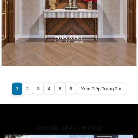
1
2
3
4
5
6
Xem Tiếp Trang 2 »
XEM MẪU DỰ ÁN THI CÔNG