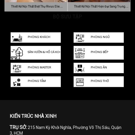
Thiết Kế Nội Thất Biệt Thự Rivus Elie
Thiết Kế Nội Thất Hiện Đại Sang Trọng
Sa…
BỘ SƯU TẬP
Dự…
PHÒNG KHÁCH
PHÒNG NGỦ
SÂN VƯỜN & HỒ CÁ KOI
PHÒNG BẾP
PHÒNG MASTER
PHÒNG ĂN
PHÒNG TẮM
PHÒNG THỜ
KIẾN TRÚC NHÀ XINH
TRỤ SỞ:
215 Nam Kỳ Khởi Nghĩa, Phường Võ Thị Sáu, Quận
3, HCM