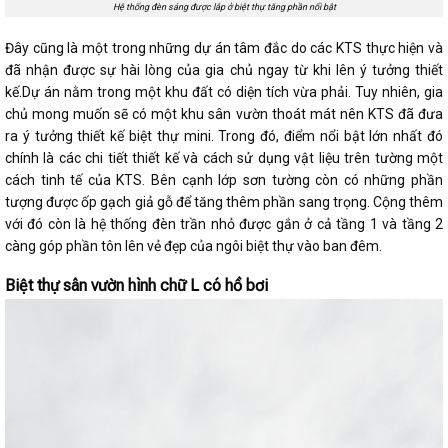
Hệ thống đèn sáng được lắp ở biệt thự tăng phần nổi bật
Đây cũng là một trong những dự án tâm đắc do các KTS thực hiện và
đã nhận được sự hài lòng của gia chủ ngay từ khi lên ý tưởng thiết
kế.Dự án nằm trong một khu đất có diện tích vừa phải. Tuy nhiên, gia
chủ mong muốn sẽ có một khu sân vườn thoát mát nên KTS đã đưa
ra ý tưởng thiết kế biệt thự mini. Trong đó, điểm nổi bật lớn nhất đó
chính là các chi tiết thiết kế và cách sử dụng vật liệu trên tường một
cách tinh tế của KTS. Bên cạnh lớp sơn tường còn có những phần
tượng được ốp gạch giả gỗ để tăng thêm phần sang trọng. Cộng thêm
với đó còn là hệ thống đèn trần nhỏ được gắn ở cả tầng 1 và tầng 2
càng góp phần tôn lên vẻ đẹp của ngôi biệt thự vào ban đêm.
Biệt thự sân vườn hình chữ L có hồ bơi