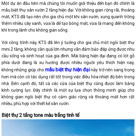
Một dự án đầu tiên mà chúng tôi muốn giới thiệu đến bạn đó chính là
mẫu biệt thự sân vườn 2 tầng hiện đại. Với không gian rộng rãi, thoáng
mát, KTS đã tạo nên cho gia chủ một khi sân vườn, xung quanh trồng
thêm nhiều cây xanh, vừa là để tạo bóng mát, vừa là mang đến không
khí trong lành cho không gian sống.
Với công trình này, KTS đã lên ý tưởng cho gia chủ môt ngôi biệt thự
mini 2 tầng, không cần quá lớn nhưng vẫn đảm bảo đáp ứng được nhu
cầu sống và sinh hoạt của gia đình. Mái bằng hiện đại đang có lót gỗ
phía dưới đang là xu hướng được nhiều người yêu thích hiện nay,
mẫu biệt thự hiện đại
không những giúp cho
này trở nên sang trọng
hơn mà còn có tác dụng rất tốt trong việc điều hòa nhiệt độ bên trong
nhà. Bên cạnh đó, tất cả các cửa của biệt thự cũng được làm bằng
kính cường lực. Đây chính là một sự lựa chọn thông minh giúp cho
không gian ngôi biệt thự có cảm giác rộng và thoáng mát hơn rất
nhiều, phù hợp với thiết kế sân vườn.
Biệt thự 2 tầng tone màu trắng tinh tế