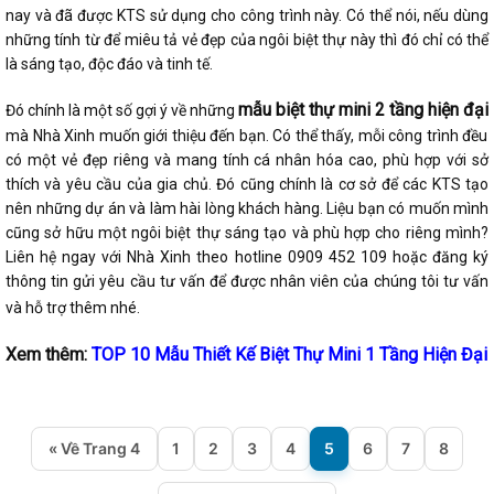
nay và đã được KTS sử dụng cho công trình này. Có thể nói, nếu dùng
những tính từ để miêu tả vẻ đẹp của ngôi biệt thự này thì đó chỉ có thể
là sáng tạo, độc đáo và tinh tế.
mẫu biệt thự mini 2 tầng hiện đại
Đó chính là một số gợi ý về những
mà Nhà Xinh muốn giới thiệu đến bạn. Có thể thấy, mỗi công trình đều
có một vẻ đẹp riêng và mang tính cá nhân hóa cao, phù hợp với sở
thích và yêu cầu của gia chủ. Đó cũng chính là cơ sở để các KTS tạo
nên những dự án và làm hài lòng khách hàng. Liệu bạn có muốn mình
cũng sở hữu một ngôi biệt thự sáng tạo và phù hợp cho riêng mình?
Liên hệ ngay với Nhà Xinh theo hotline 0909 452 109 hoặc đăng ký
thông tin gửi yêu cầu tư vấn để được nhân viên của chúng tôi tư vấn
và hỗ trợ thêm nhé.
Xem thêm:
TOP 10 Mẫu Thiết Kế Biệt Thự Mini 1 Tầng Hiện Đại
« Về Trang 4
1
2
3
4
5
6
7
8