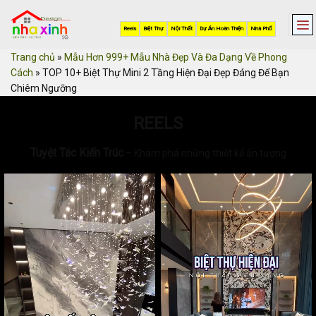
Skip
to
Reels
Biệt Thự
Nội Thất
Dự Án Hoàn Thiện
Nhà Phố
content
Trang chủ
»
Mẫu Hơn 999+ Mẫu Nhà Đẹp Và Đa Dạng Về Phong
Cách
»
TOP 10+ Biệt Thự Mini 2 Tầng Hiện Đại Đẹp Đáng Để Bạn
Chiêm Ngưỡng
REELS
Tuyệt Tác Kiến Trúc
– Khám phá những thiết kế ấn tượng