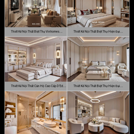
Thiết Kế Nội Thất Biệt Thự Vinhomes
Thiết Kế Nội Thất Biệt Thự Hiện Đại
Gran…
Sang…
Thiết Kế Nội Thất Căn Hộ Cao Cấp D’Edge
Thiết Kế Nội Thất Biệt Thự Hiện Đại
…
Luca…