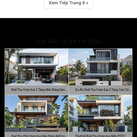
Xem Tiếp Trang 6 »
XEM MẪU DỰ ÁN THI CÔNG
Biệt Thự Hiện Đại 2 Tầng Mái Bằng Sang
Dự Án Biệt Thự Hiện Đại 2 Tầng Cao Cấp
…
Đ…
Biệt Thự Phố Hiện Đại Mái Bằng Kết Hợp
Thiết Kế Biệt Thự Hiện Đại MAJESTIC