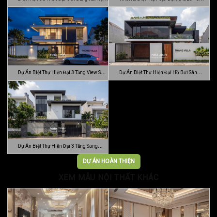
C…
MODE…
Dự Án Biệt Thự Hiện Đại 3 Tầng View Sân
Dự Án Biệt Thự Hiện Đại Hồ Bơi Sân
…
Vườn …
Dự Án Biệt Thự Hiện Đại 3 Tầng Sang
Trọn…
DỰ ÁN HOÀN THIỆN
XEM MẪU NỘI THẤT KHÁC