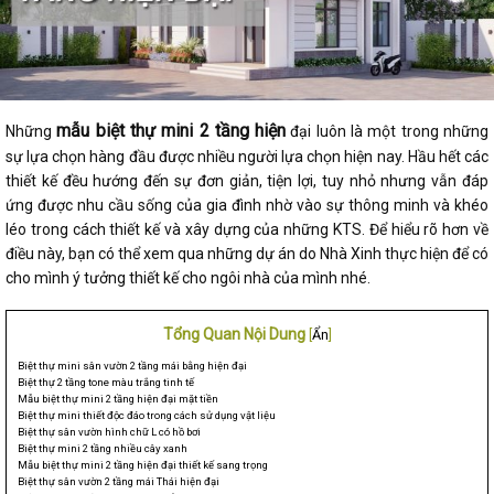
mẫu biệt thự mini 2 tầng hiện
Những
đại luôn là một trong những
sự lựa chọn hàng đầu được nhiều người lựa chọn hiện nay. Hầu hết các
thiết kế đều hướng đến sự đơn giản, tiện lợi, tuy nhỏ nhưng vẫn đáp
ứng được nhu cầu sống của gia đình nhờ vào sự thông minh và khéo
léo trong cách thiết kế và xây dựng của những KTS. Để hiểu rõ hơn về
điều này, bạn có thể xem qua những dự án do Nhà Xinh thực hiện để có
cho mình ý tưởng thiết kế cho ngôi nhà của mình nhé.
Tổng Quan Nội Dung
[
Ẩn
]
Biệt thự mini sân vườn 2 tầng mái bằng hiện đại
Biệt thự 2 tầng tone màu trắng tinh tế
Mẫu biệt thự mini 2 tầng hiện đại mặt tiền
Biệt thự mini thiết độc đáo trong cách sử dụng vật liệu
Biệt thự sân vườn hình chữ L có hồ bơi
Biệt thự mini 2 tầng nhiều cây xanh
Mẫu biệt thự mini 2 tầng hiện đại thiết kế sang trọng
Biệt thự sân vườn 2 tầng mái Thái hiện đại