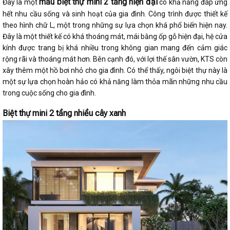
mẫu biệt thự mini 2 tầng hiện đại
Đây là một
có khả năng đáp ứng
hết nhu cầu sống và sinh hoạt của gia đình. Công trình được thiết kế
theo hình chữ L, một trong những sự lựa chọn khá phổ biến hiện nay.
Đây là một thiết kế có khá thoáng mát, mái bằng ốp gỗ hiện đại, hệ cửa
kính được trang bị khá nhiều trong không gian mang đến cảm giác
rộng rãi và thoáng mát hơn. Bên cạnh đó, với lợi thế sân vườn, KTS còn
xây thêm một hồ bơi nhỏ cho gia đình. Có thể thấy, ngôi biệt thự này là
một sự lựa chọn hoàn hảo có khả năng làm thỏa mãn những nhu cầu
trong cuộc sống cho gia đình.
Biệt thự mini 2 tầng nhiều cây xanh