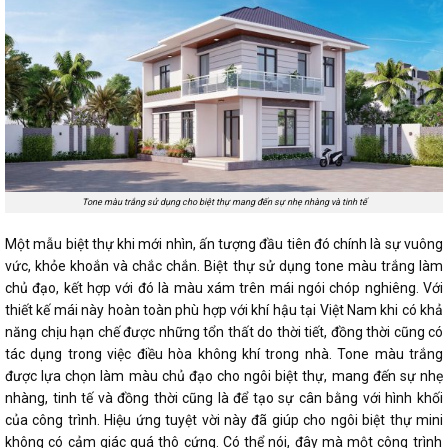
Tone màu trắng sử dụng cho biệt thự mang đến sự nhẹ nhàng và tinh tế
Một mẫu biệt thự khi mới nhìn, ấn tượng đầu tiên đó chính là sự vuông
vức, khỏe khoắn và chắc chắn. Biệt thự sử dụng tone màu trắng làm
chủ đạo, kết hợp với đó là màu xám trên mái ngói chóp nghiêng. Với
thiết kế mái này hoàn toàn phù hợp với khí hậu tại Việt Nam khi có khả
năng chịu hạn chế được những tổn thất do thời tiết, đồng thời cũng có
tác dụng trong việc điều hòa không khí trong nhà. Tone màu trắng
được lựa chọn làm màu chủ đạo cho ngôi biệt thự, mang đến sự nhẹ
nhàng, tinh tế và đồng thời cũng là để tạo sự cân bằng với hình khối
của công trình. Hiệu ứng tuyệt vời này đã giúp cho ngôi
biệt thự mini
không có cảm giác quá thô cứng. Có thể nói, đây mà một công trình