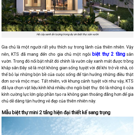
Hệ cây xanh ấn tượng trong dự án biệt thự sân vườn
Gia chủ là một người rất yêu thích sự trong lành của thiên nhiên. Vậy
biệt thự 2 tầng
nên, KTS đã mang đến cho gia chủ một ngôi
sân
vườn. Trong đó nổi bật nhất đó chính là vườn cây xanh mát được trồng
khắp sân.Đây sẽ là một không gian sống tuyệt vời để khi trở về nhà, có
thể bỏ lại những bộn bề của cuộc sống để tận hưởng những điều thật
đơn sơ và mộc mạc. Tất nhiên, với khung cảnh tuyệt vời như vậy, KTS
đã lựa chọn vật liệu kính khá nhiều cho ngôi biệt thự. Đó là những ô cửa
kính cường lực lớn góp phần tạo ra không gian thoáng đãng hơn để gia
chủ dễ dàng tận hưởng vẻ đẹp của thiên nhiên này.
Mẫu biệt thự mini 2 tầng hiện đại thiết kế sang trọng