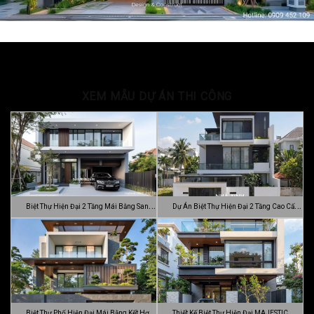
XEM MẪU DỰ ÁN THI CÔNG
Biệt Thự Hiện Đại 2 Tầng Mái Bằng Sang
Dự Án Biệt Thự Hiện Đại 2 Tầng Cao Cấp
…
Đ…
Biệt Thự Phố Hiện Đại Mái Bằng Kết Hợp
Thiết Kế Biệt Thự Hiện Đại MAJESTIC