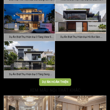
C…
MODE…
Dự Án Biệt Thự Hiện Đại 3 Tầng View Sân
Dự Án Biệt Thự Hiện Đại Hồ Bơi Sân
…
Vườn …
Dự Án Biệt Thự Hiện Đại 3 Tầng Sang
Trọn…
DỰ ÁN HOÀN THIỆN
XEM MẪU NỘI THẤT KHÁC