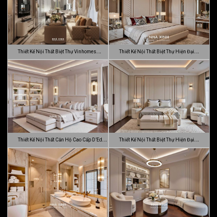
Thiết Kế Nội Thất Biệt Thự Vinhomes
Thiết Kế Nội Thất Biệt Thự Hiện Đại
Gran…
Sang…
Thiết Kế Nội Thất Căn Hộ Cao Cấp D’Edge
Thiết Kế Nội Thất Biệt Thự Hiện Đại
…
Luca…