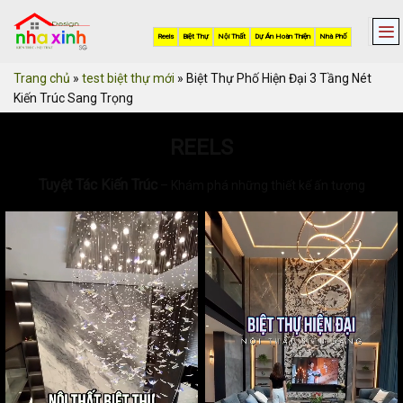
Skip
to
Reels
Biệt Thự
Nội Thất
Dự Án Hoàn Thiện
Nhà Phố
content
Trang chủ
»
test biệt thự mới
»
Biệt Thự Phố Hiện Đại 3 Tầng Nét
Kiến Trúc Sang Trọng
REELS
Tuyệt Tác Kiến Trúc
– Khám phá những thiết kế ấn tượng