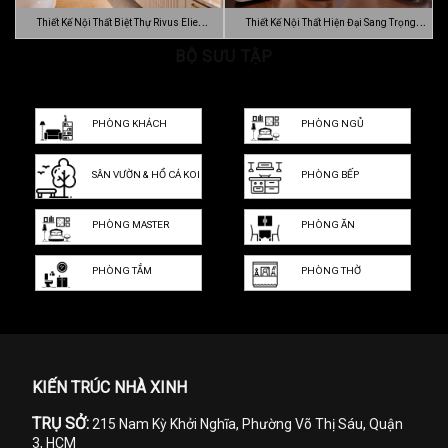
Thiết Kế Nội Thất Biệt Thự Rivus Elie
Thiết Kế Nội Thất Hiện Đại Sang Trọng
Sa…
BỘ SƯU TẬP
Dự…
PHÒNG KHÁCH
PHÒNG NGỦ
SÂN VƯỜN & HỒ CÁ KOI
PHÒNG BẾP
PHÒNG MASTER
PHÒNG ĂN
PHÒNG TẮM
PHÒNG THỜ
KIẾN TRÚC NHÀ XINH
TRỤ SỞ:
215 Nam Kỳ Khởi Nghĩa, Phường Võ Thị Sáu, Quận
3, HCM