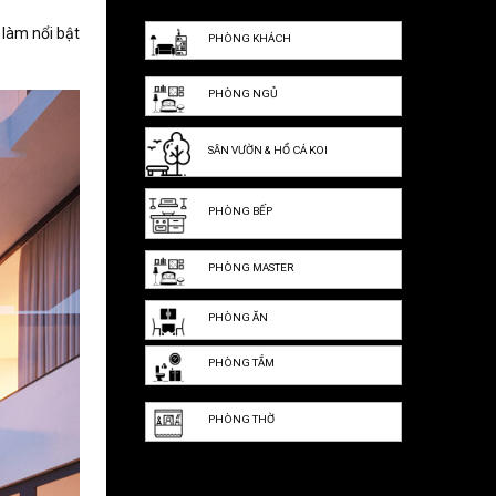
 làm nổi bật
PHÒNG KHÁCH
PHÒNG NGỦ
SÂN VƯỜN & HỒ CÁ KOI
PHÒNG BẾP
PHÒNG MASTER
PHÒNG ĂN
PHÒNG TẮM
PHÒNG THỜ