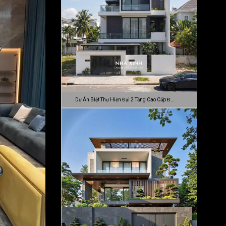
Dự Án Biệt Thự Hiện Đại 2 Tầng Cao Cấp Đ…