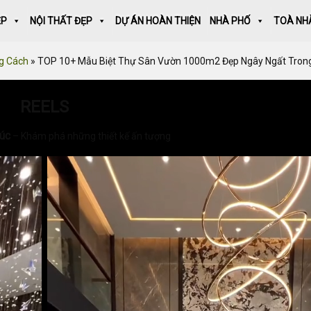
ẸP
NỘI THẤT ĐẸP
DỰ ÁN HOÀN THIỆN
NHÀ PHỐ
TOÀ NH
g Cách
»
TOP 10+ Mẫu Biệt Thự Sân Vườn 1000m2 Đẹp Ngây Ngất Tro
REELS
rúc
– Khám phá những thiết kế ấn tượng