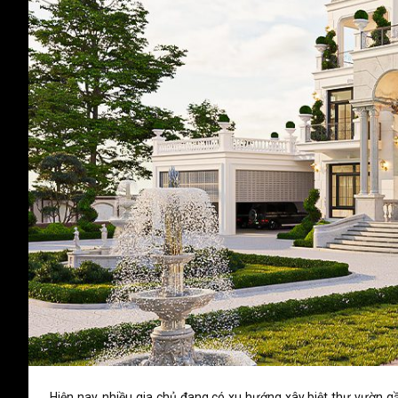
Hiện nay, nhiều gia chủ đang có xu hướng xây biệt thự vườn gầ