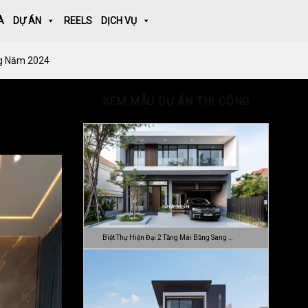
À
DỰ ÁN
REELS
DỊCH VỤ
ng Năm 2024
XEM MẪU DỰ ÁN THI CÔNG
Biệt Thự Hiện Đại 2 Tầng Mái Bằng Sang …