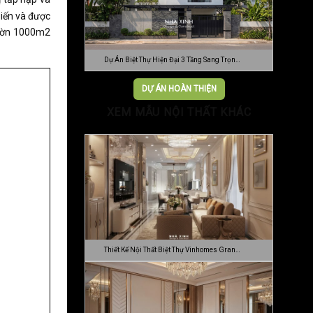
iến và được
 vườn 1000m2
Dự Án Biệt Thự Hiện Đại 3 Tầng Sang Trọn…
DỰ ÁN HOÀN THIỆN
XEM MẪU NỘI THẤT KHÁC
Thiết Kế Nội Thất Biệt Thự Vinhomes Gran…