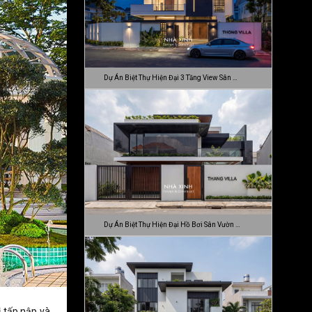
Dự Án Biệt Thự Hiện Đại 3 Tầng View Sân …
Dự Án Biệt Thự Hiện Đại Hồ Bơi Sân Vườn …
ị tấp nập và