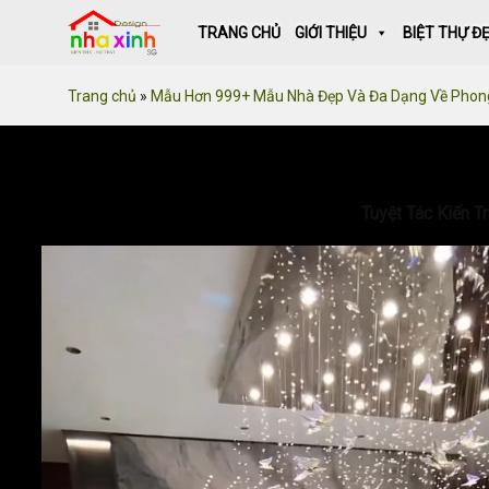
Skip
TRANG CHỦ
GIỚI THIỆU
BIỆT THỰ Đ
to
content
Trang chủ
»
Mẫu Hơn 999+ Mẫu Nhà Đẹp Và Đa Dạng Về Phon
Tuyệt Tác Kiến T