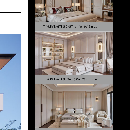
Thiết Kế Nội Thất Biệt Thự Hiện Đại Sang…
Thiết Kế Nội Thất Căn Hộ Cao Cấp D’Edge …