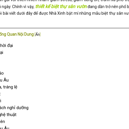
thiết kế biệt thự sân vườn
ngày. Chính vì vậy,
đang dần trở nên phổ b
 dõi bài viết dưới đây để được Nhà Xinh bật mí những mẫu biệt thự sân
ổng Quan Nội Dung
[
Ẩn
]
hời đại
ại
áo
âu Âu
 tráng lệ
t
i
ách nghỉ dưỡng
ghệ thuật
iên
âu Âu