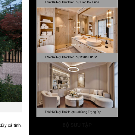
Thiết Kế Nội Thất Biệt Thự Hiện Đại Luca…
Thiết Kế Nội Thất Biệt Thự Rivus Elie Sa…
Thiết Kế Nội Thất Hiện Đại Sang Trọng Dự…
BỘ SƯU TẬP
ầy cá tính.