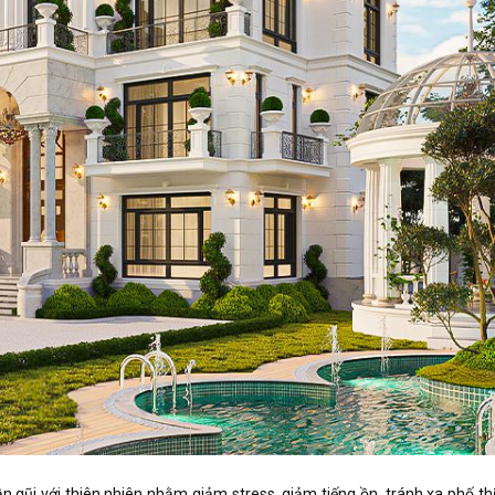
n gũi với thiên nhiên nhằm giảm stress, giảm tiếng ồn, tránh xa phố th