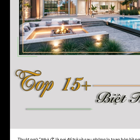
Thuật ngữ “
Nhà Ở
” là nơi để trở về sau những lo toan bộn bề n