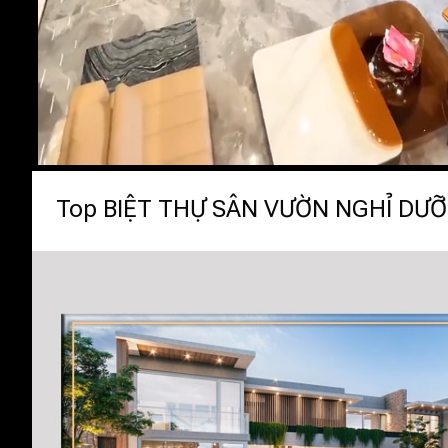
Top BIỆT THỰ SÂN VƯỜN NGHỈ DƯỠN