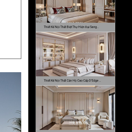
Thiết Kế Nội Thất Biệt Thự Hiện Đại Sang…
Thiết Kế Nội Thất Căn Hộ Cao Cấp D’Edge …