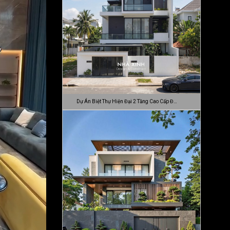
Dự Án Biệt Thự Hiện Đại 2 Tầng Cao Cấp Đ…