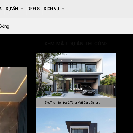
À
DỰ ÁN
REELS
DỊCH VỤ
 Sống
XEM MẪU DỰ ÁN THI CÔNG
Biệt Thự Hiện Đại 2 Tầng Mái Bằng Sang …