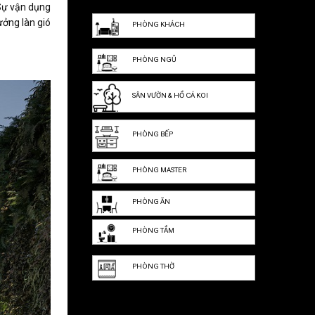
 Sự vận dụng
ưởng làn gió
PHÒNG KHÁCH
PHÒNG NGỦ
SÂN VƯỜN & HỒ CÁ KOI
PHÒNG BẾP
PHÒNG MASTER
PHÒNG ĂN
PHÒNG TẮM
PHÒNG THỜ