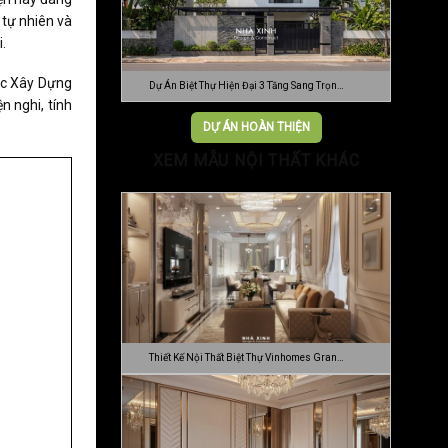
tự nhiên và
.
rúc Xây Dựng
Dự Án Biệt Thự Hiện Đại 3 Tầng Sang Trọn…
n nghi, tính
DỰ ÁN HOÀN THIỆN
XEM MẪU NỘI THẤT KHÁC
Thiết Kế Nội Thất Biệt Thự Vinhomes Gran…