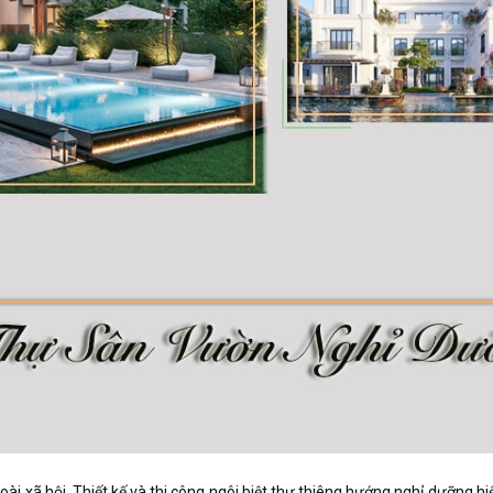
goài xã hội. Thiết kế và thi công ngôi biệt thự thiêng hướng nghỉ dưỡng h