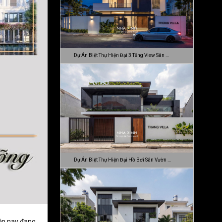
Dự Án Biệt Thự Hiện Đại 3 Tầng View Sân …
Dự Án Biệt Thự Hiện Đại Hồ Bơi Sân Vườn …
iện nay đang