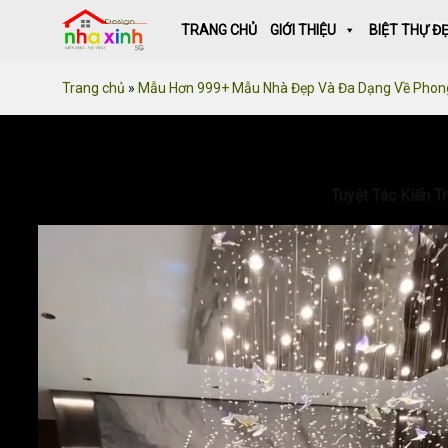
Skip
TRANG CHỦ
GIỚI THIỆU
BIỆT THỰ Đ
to
content
Trang chủ
»
Mẫu Hơn 999+ Mẫu Nhà Đẹp Và Đa Dạng Về Phon
Tuyệt Tác Kiến T