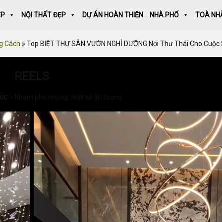
ẸP
NỘI THẤT ĐẸP
DỰ ÁN HOÀN THIỆN
NHÀ PHỐ
TOÀ NH
g Cách
»
Top BIỆT THỰ SÂN VƯỜN NGHỈ DƯỠNG Nơi Thư Thái Cho Cuộc
REELS
rúc
– Khám phá những thiết kế ấn tượng