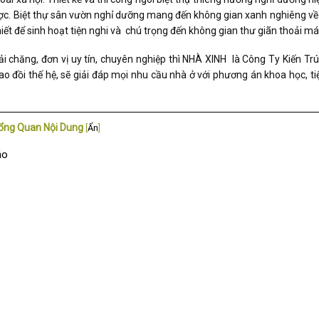
c. Biệt thự sân vườn nghỉ dưỡng mang đến không gian xanh nghiêng về 
hiết để sinh hoạt tiện nghi và chú trọng đến không gian thư giãn thoải mái
ải chăng, đơn vị uy tín, chuyên nghiệp thì NHÀ XINH là Công Ty Kiến T
o đồi thế hệ, sẽ giải đáp mọi nhu cầu nhà ở với phương án khoa học, tiệ
ổng Quan Nội Dung
[
Ẩn
]
áo