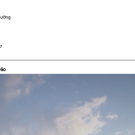
Dưỡng
ơ
Đáo