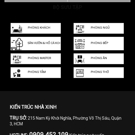
Sa…
BỘ SƯU TẬP
Dự…
PHÒNG KHÁCH
PHÒNG NGỦ
SÂN VƯỜN & HỒ CÁ KOI
PHÒNG BẾP
PHÒNG MASTER
PHÒNG ĂN
PHÒNG TẮM
PHÒNG THỜ
KIẾN TRÚC NHÀ XINH
TRỤ SỞ:
215 Nam Kỳ Khởi Nghĩa, Phường Võ Thị Sáu, Quận
3, HCM
0909 452 109