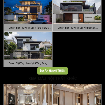
Dự Án Biệt Thự Hiện Đại 3 Tầng View Sân
Dự Án Biệt Thự Hiện Đại Hồ Bơi Sân
…
Vườn …
Dự Án Biệt Thự Hiện Đại 3 Tầng Sang
Trọn…
DỰ ÁN HOÀN THIỆN
XEM MẪU NỘI THẤT KHÁC