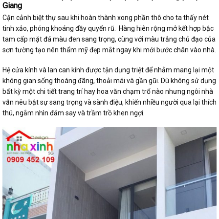
Giang
Cận cảnh biệt thự sau khi hoàn thành xong phần thô cho ta thấy nét
tinh xảo, phóng khoáng đầy quyến rũ. Hàng hiên rộng mở kết hợp bậc
tam cấp mặt đá màu đen sang trọng, cùng với màu trắng chủ đạo của
sơn tường tạo nên thẩm mỹ đẹp mắt ngay khi mới bước chân vào nhà.
Hệ cửa kính và lan can kính được tận dụng triệt để nhằm mang lại một
không gian sống thoáng đãng, thoải mái và gần gũi. Dù không sử dụng
bất kỳ một chi tiết trang trí hay hoa văn chạm trổ nào nhưng ngôi nhà
vẫn nêu bật sự sang trọng và sành điệu, khiến nhiều người qua lại thích
thú, ngắm nhìn đắm say và trầm trồ khen ngợi.