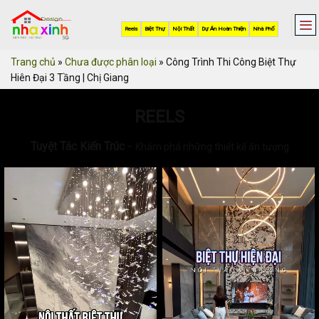
Skip
to
Reels
Biệt Thự
Nội Thất
Dự Án Hoàn Thiện
Nhà Phố
content
Trang chủ
»
Chưa được phân loại
»
Công Trình Thi Công Biệt Thự
Hiên Đại 3 Tầng | Chị Giang
REELS
Tuyệt Tác Kiến Trúc
– Khám phá những thiết kế ấn tượng