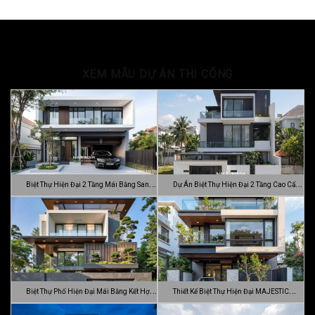
XEM MẪU DỰ ÁN THI CÔNG
Biệt Thự Hiện Đại 2 Tầng Mái Bằng Sang
Dự Án Biệt Thự Hiện Đại 2 Tầng Cao Cấp
…
Đ…
Biệt Thự Phố Hiện Đại Mái Bằng Kết Hợp
Thiết Kế Biệt Thự Hiện Đại MAJESTIC
C…
MODE…