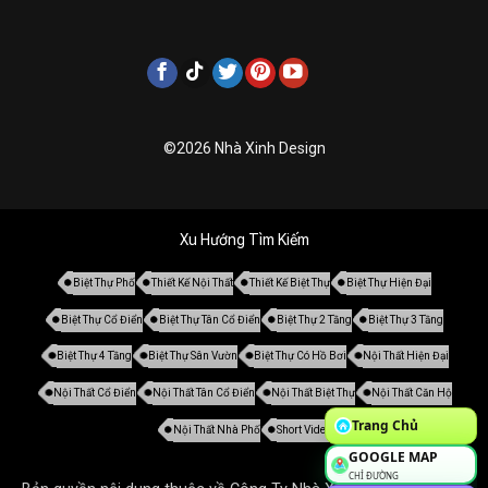
©2026 Nhà Xinh Design
Xu Hướng Tìm Kiếm
Biệt Thự Phố
Thiết Kế Nội Thất
Thiết Kế Biệt Thự
Biệt Thự Hiện Đại
Biệt Thự Cổ Điển
Biệt Thự Tân Cổ Điển
Biệt Thự 2 Tầng
Biệt Thự 3 Tầng
Biệt Thự 4 Tầng
Biệt Thự Sân Vườn
Biệt Thự Có Hồ Bơi
Nội Thất Hiện Đại
Nội Thất Cổ Điển
Nội Thất Tân Cổ Điển
Nội Thất Biệt Thự
Nội Thất Căn Hộ
Trang Chủ
Nội Thất Nhà Phố
Short Video
GOOGLE MAP
CHỈ ĐƯỜNG