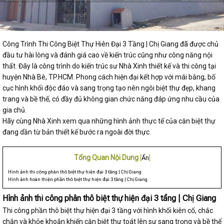
Công Trình Thi Công Biệt Thự Hiên Đại 3 Tầng | Chị Giang đã được chủ
đầu tư hài lòng và đánh giá cao về kiến trúc cũng như công năng nội
thất. Đây là công trình do kiến trúc sư Nhà Xinh thiết kế và thi công tại
huyện Nhà Bè, TP.HCM. Phong cách hiện đại kết hợp với mái bằng, bố
cục hình khối độc đáo và sang trọng tạo nên ngôi biệt thự đẹp, khang
trang và bề thế, có đầy đủ không gian chức năng đáp ứng nhu cầu của
gia chủ.
Hãy cùng Nhà Xinh xem qua những hình ảnh thực tế của căn biệt thự
đang dần từ bản thiết kế bước ra ngoài đời thực.
Tổng Quan Nội Dung
[
Ẩn
]
Hình ảnh thi công phân thô biệt thự hiện đại 3 tầng | Chị Giang
Hình ảnh hoàn thiện phần thô biệt thự hiện đại 3 tầng | Chị Giang
Hình ảnh thi công phân thô biệt thự hiện đại 3 tầng | Chị Giang
Thi công phần thô biệt thự hiện đại 3 tầng với hình khối kiên cố, chắc
chắn và khỏe khoắn khiến căn biệt thự toát lên sự sang trọng và bề thế