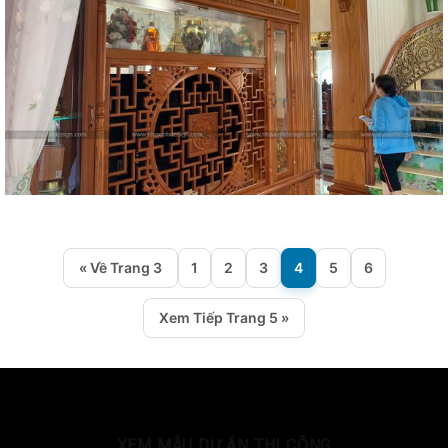
« Về Trang 3
1
2
3
4
5
6
Xem Tiếp Trang 5 »
XEM MẪU DỰ ÁN THI CÔNG