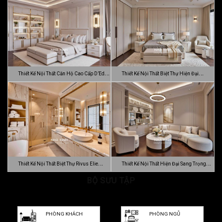
Thiết Kế Nội Thất Căn Hộ Cao Cấp D’Edge
Thiết Kế Nội Thất Biệt Thự Hiện Đại
…
Luca…
Thiết Kế Nội Thất Biệt Thự Rivus Elie
Thiết Kế Nội Thất Hiện Đại Sang Trọng
Sa…
BỘ SƯU TẬP
Dự…
PHÒNG KHÁCH
PHÒNG NGỦ