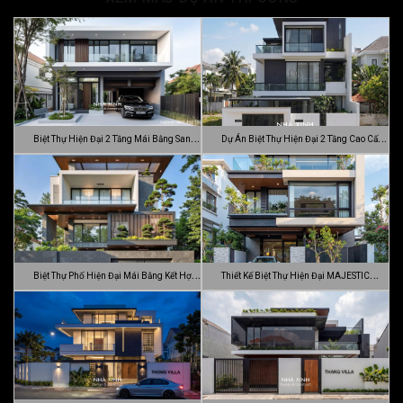
Biệt Thự Hiện Đại 2 Tầng Mái Bằng Sang
Dự Án Biệt Thự Hiện Đại 2 Tầng Cao Cấp
…
Đ…
Biệt Thự Phố Hiện Đại Mái Bằng Kết Hợp
Thiết Kế Biệt Thự Hiện Đại MAJESTIC
C…
MODE…