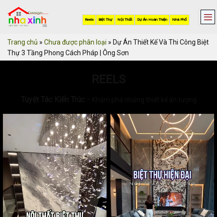
Skip
to
Reels
Biệt Thự
Nội Thất
Dự Án Hoàn Thiện
Nhà Phố
content
Trang chủ
»
Chưa được phân loại
»
Dự Án Thiết Kế Và Thi Công Biệt
Thự 3 Tầng Phong Cách Pháp | Ông Sơn
REELS
Tuyệt Tác Kiến Trúc
– Khám phá những thiết kế ấn tượng