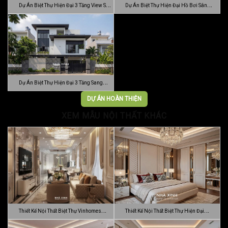
Dự Án Biệt Thự Hiện Đại 3 Tầng View Sân
Dự Án Biệt Thự Hiện Đại Hồ Bơi Sân
…
Vườn …
Dự Án Biệt Thự Hiện Đại 3 Tầng Sang
Trọn…
DỰ ÁN HOÀN THIỆN
XEM MẪU NỘI THẤT KHÁC
Thiết Kế Nội Thất Biệt Thự Vinhomes
Thiết Kế Nội Thất Biệt Thự Hiện Đại
Gran…
Sang…