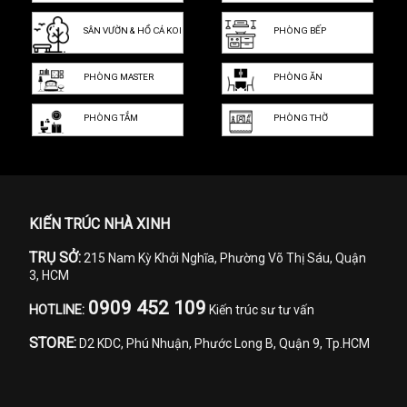
SÂN VƯỜN & HỒ CÁ KOI
PHÒNG BẾP
PHÒNG MASTER
PHÒNG ĂN
PHÒNG TẮM
PHÒNG THỜ
KIẾN TRÚC NHÀ XINH
TRỤ SỞ:
215 Nam Kỳ Khởi Nghĩa, Phường Võ Thị Sáu, Quận
3, HCM
0909 452 109
HOTLINE:
Kiến trúc sư tư vấn
STORE:
D2 KDC, Phú Nhuận, Phước Long B, Quận 9, Tp.HCM