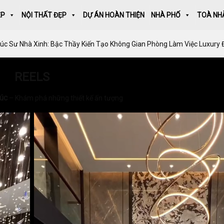
ẸP
NỘI THẤT ĐẸP
DỰ ÁN HOÀN THIỆN
NHÀ PHỐ
TOÀ NH
rúc Sư Nhà Xinh: Bậc Thầy Kiến Tạo Không Gian Phòng Làm Việc Luxury
REELS
rúc
– Khám phá những thiết kế ấn tượng