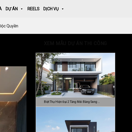
À
DỰ ÁN
REELS
DỊCH VỤ
 Độc Quyền
XEM MẪU DỰ ÁN THI CÔNG
Biệt Thự Hiện Đại 2 Tầng Mái Bằng Sang …