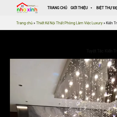
Skip
TRANG CHỦ
GIỚI THIỆU
BIỆT THỰ Đ
to
content
Trang chủ
»
Thiết Kế Nội Thất Phòng Làm Việc Luxury
»
Kiến T
Tuyệt Tác Kiến T