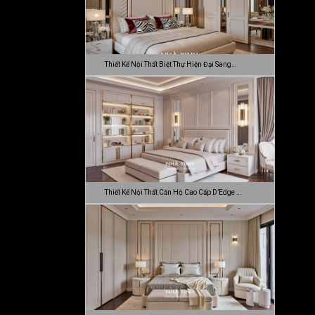
Thiết Kế Nội Thất Biệt Thự Hiện Đại Sang…
Thiết Kế Nội Thất Căn Hộ Cao Cấp D’Edge …