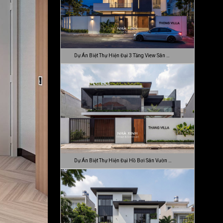
Dự Án Biệt Thự Hiện Đại 3 Tầng View Sân …
Dự Án Biệt Thự Hiện Đại Hồ Bơi Sân Vườn …