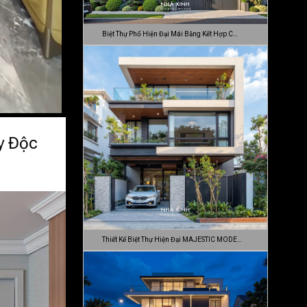
Biệt Thự Phố Hiện Đại Mái Bằng Kết Hợp C…
y Độc
Thiết Kế Biệt Thự Hiện Đại MAJESTIC MODE…