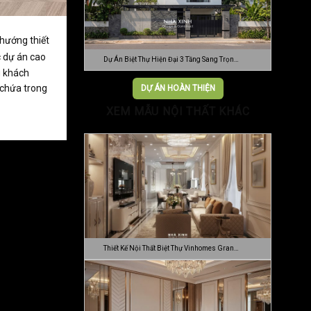
 hướng thiết
c dự án cao
Dự Án Biệt Thự Hiện Đại 3 Tầng Sang Trọn…
g khách
 chứa trong
DỰ ÁN HOÀN THIỆN
XEM MẪU NỘI THẤT KHÁC
Thiết Kế Nội Thất Biệt Thự Vinhomes Gran…