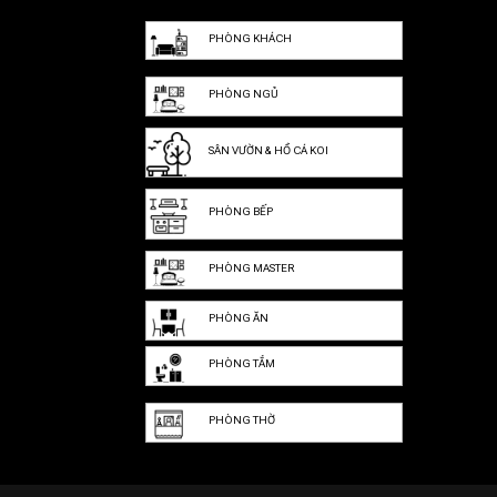
PHÒNG KHÁCH
PHÒNG NGỦ
SÂN VƯỜN & HỒ CÁ KOI
PHÒNG BẾP
PHÒNG MASTER
PHÒNG ĂN
PHÒNG TẮM
PHÒNG THỜ