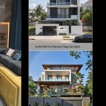
Dự Án Biệt Thự Hiện Đại 2 Tầng Cao Cấp Đ…