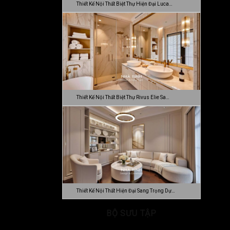
Thiết Kế Nội Thất Biệt Thự Hiện Đại Luca…
Thiết Kế Nội Thất Biệt Thự Rivus Elie Sa…
Thiết Kế Nội Thất Hiện Đại Sang Trọng Dự…
BỘ SƯU TẬP