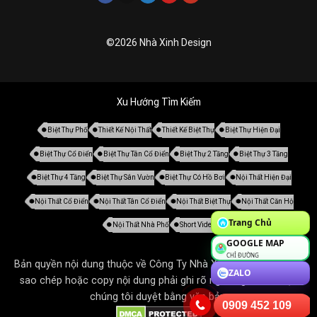
©2026 Nhà Xinh Design
Xu Hướng Tìm Kiếm
Biệt Thự Phố
Thiết Kế Nội Thất
Thiết Kế Biệt Thự
Biệt Thự Hiện Đại
Biệt Thự Cổ Điển
Biệt Thự Tân Cổ Điển
Biệt Thự 2 Tầng
Biệt Thự 3 Tầng
Biệt Thự 4 Tầng
Biệt Thự Sân Vườn
Biệt Thự Có Hồ Bơi
Nội Thất Hiện Đại
Nội Thất Cổ Điển
Nội Thất Tân Cổ Điển
Nội Thất Biệt Thự
Nội Thất Căn Hộ
Trang Chủ
Nội Thất Nhà Phố
Short Video
GOOGLE MAP
CHỈ ĐƯỜNG
Bản quyền nội dung thuộc về Công Ty Nhà Xinh. Tất cả mọi thứ
ZALO
sao chép hoặc copy nội dung phải ghi rõ nguồn gốc và được
chúng tôi duyệt bằng văn bản.
0909 452 109