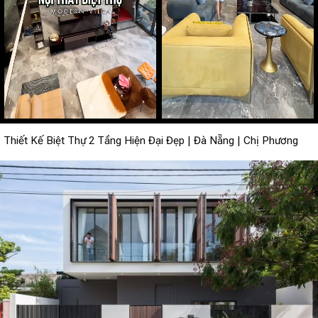
Thiết Kế Biệt Thự 2 Tầng Hiện Đại Đẹp | Đà Nẵng | Chị Phương