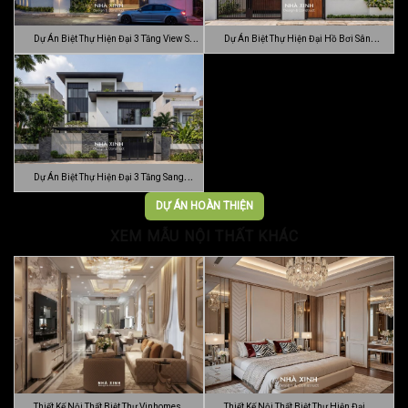
Dự Án Biệt Thự Hiện Đại 3 Tầng View Sân
Dự Án Biệt Thự Hiện Đại Hồ Bơi Sân
…
Vườn …
Dự Án Biệt Thự Hiện Đại 3 Tầng Sang
Trọn…
DỰ ÁN HOÀN THIỆN
XEM MẪU NỘI THẤT KHÁC
Thiết Kế Nội Thất Biệt Thự Vinhomes
Thiết Kế Nội Thất Biệt Thự Hiện Đại