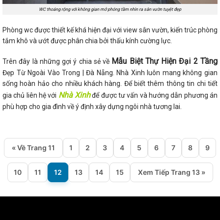
WC thoáng rộng với không gian mở phóng tầm nhìn ra sân vườn tuyệt đẹp
Phòng wc được thiết kế khá hiện đại với view sân vườn, kiến trúc phòng
tắm khô và ướt được phân chia bởi thấu kính cường lực.
Mẫu Biệt Thự Hiện Đại 2 Tầng
Trên đây là những gợi ý chia sẻ về
Đẹp Từ Ngoài Vào Trong | Đà Nẵng. Nhà Xinh luôn mang không gian
sống hoàn hảo cho nhiều khách hàng. Để biết thêm thông tin chi tiết
Nhà Xinh
gia chủ liên hệ với
để được tư vấn và hướng dẫn phương án
phù hợp cho gia đình về ý định xây dựng ngôi nhà tương lai.
« Về Trang 11
1
2
3
4
5
6
7
8
9
10
11
12
13
14
15
Xem Tiếp Trang 13 »