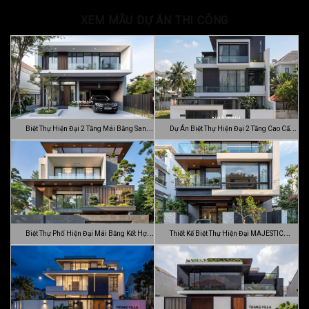
XEM MẪU DỰ ÁN THI CÔNG
Biệt Thự Hiện Đại 2 Tầng Mái Bằng Sang
Dự Án Biệt Thự Hiện Đại 2 Tầng Cao Cấp
…
Đ…
Biệt Thự Phố Hiện Đại Mái Bằng Kết Hợp
Thiết Kế Biệt Thự Hiện Đại MAJESTIC
C…
MODE…