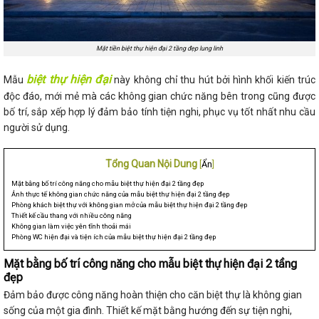
Mặt tiền biệt thự hiện đại 2 tầng đẹp lung linh
biệt thự hiện đại
Mẫu
này không chỉ thu hút bởi hình khối kiến trúc
độc đáo, mới mẻ mà các không gian chức năng bên trong cũng được
bố trí, sắp xếp hợp lý đảm bảo tính tiện nghi, phục vụ tốt nhất nhu cầu
người sử dụng.
Tổng Quan Nội Dung
[
Ẩn
]
Mặt bằng bố trí công năng cho mẫu biệt thự hiện đại 2 tầng đẹp
Ảnh thực tế không gian chức năng của mẫu biệt thự hiện đại 2 tầng đẹp
Phòng khách biệt thự với không gian mở của mẫu biệt thự hiện đại 2 tầng đẹp
Thiết kế cầu thang với nhiều công năng
Không gian làm việc yên tĩnh thoải mái
Phòng WC hiện đại và tiện ích của mẫu biệt thự hiện đại 2 tầng đẹp
Mặt bằng bố trí công năng cho mẫu biệt thự hiện đại 2 tầng
đẹp
Đảm bảo được công năng hoàn thiện cho căn biệt thự là không gian
sống của một gia đình. Thiết kế mặt bằng hướng đến sự tiện nghi,