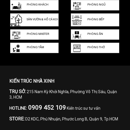
PHÒNG KHÁCH
PHÒNG NGỦ
SÂN VƯỜN & HỒ CÁ KOI
PHÒNG BẾP
PHÒNG MASTER
PHÒNG ĂN
PHÒNG TẮM
PHÒNG THỜ
KIẾN TRÚC NHÀ XINH
TRỤ SỞ:
215 Nam Kỳ Khởi Nghĩa, Phường Võ Thị Sáu, Quận
3, HCM
0909 452 109
HOTLINE:
Kiến trúc sư tư vấn
STORE:
D2 KDC, Phú Nhuận, Phước Long B, Quận 9, Tp.HCM