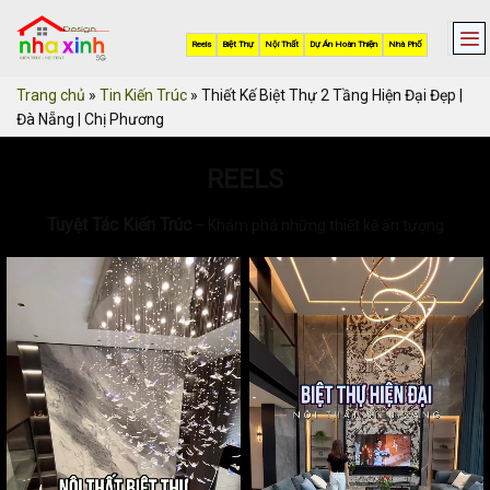
Skip
to
Reels
Biệt Thự
Nội Thất
Dự Án Hoàn Thiện
Nhà Phố
content
Trang chủ
»
Tin Kiến Trúc
»
Thiết Kế Biệt Thự 2 Tầng Hiện Đại Đẹp |
Đà Nẵng | Chị Phương
REELS
Tuyệt Tác Kiến Trúc
– Khám phá những thiết kế ấn tượng