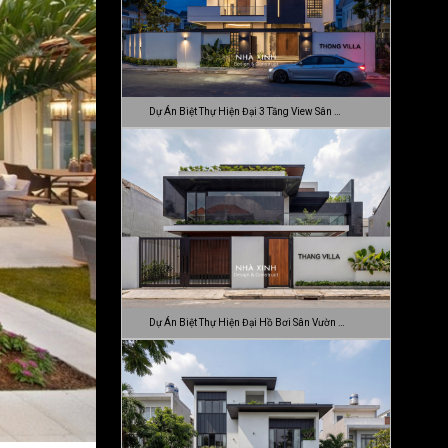
Dự Án Biệt Thự Hiện Đại 3 Tầng View Sân …
Dự Án Biệt Thự Hiện Đại Hồ Bơi Sân Vườn …