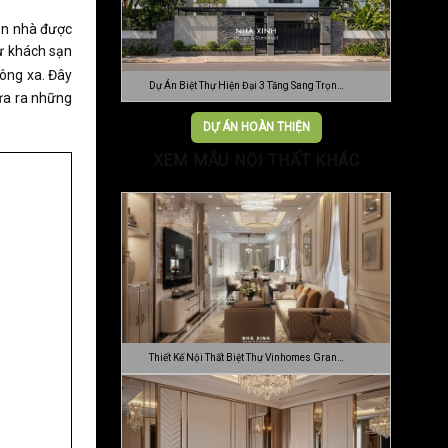
ăn nhà được
hư khách sạn
ông xa. Đây
Dự Án Biệt Thự Hiện Đại 3 Tầng Sang Trọn…
ưa ra những
DỰ ÁN HOÀN THIỆN
XEM MẪU NỘI THẤT KHÁC
Thiết Kế Nội Thất Biệt Thự Vinhomes Gran…