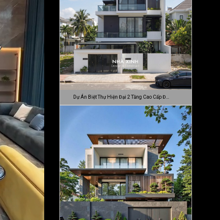
Dự Án Biệt Thự Hiện Đại 2 Tầng Cao Cấp Đ…