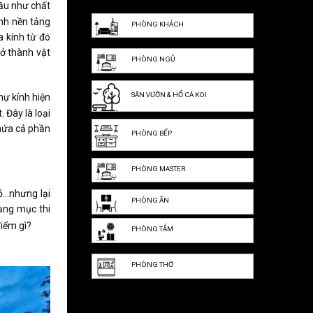
Hầu như chất
ành nền tảng
PHÒNG KHÁCH
 kính từ đó
rở thành vật
PHÒNG NGỦ
SÂN VƯỜN & HỒ CÁ KOI
thự kính hiện
 Đây là loại
chứa cả phần
PHÒNG BẾP
PHÒNG MASTER
gỗ…nhưng lại
PHÒNG ĂN
ạng mục thi
iểm gì?
PHÒNG TẮM
PHÒNG THỜ