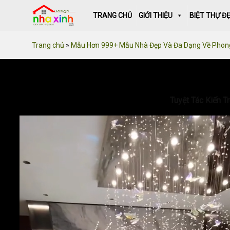
Skip
TRANG CHỦ
GIỚI THIỆU
BIỆT THỰ Đ
to
content
Trang chủ
»
Mẫu Hơn 999+ Mẫu Nhà Đẹp Và Đa Dạng Về Phon
Tuyệt Tác Kiến T