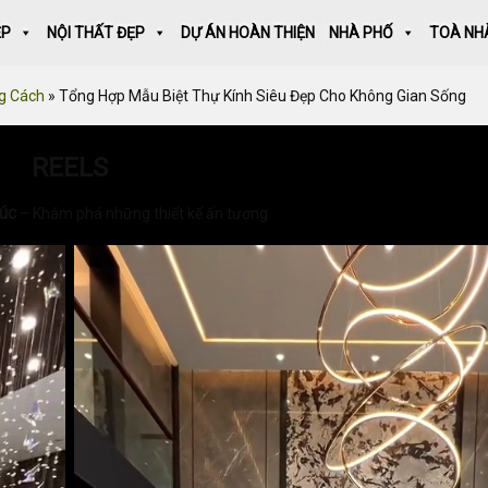
ẸP
NỘI THẤT ĐẸP
DỰ ÁN HOÀN THIỆN
NHÀ PHỐ
TOÀ NH
g Cách
»
Tổng Hợp Mẫu Biệt Thự Kính Siêu Đẹp Cho Không Gian Sống
REELS
rúc
– Khám phá những thiết kế ấn tượng