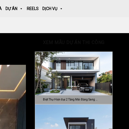
À
DỰ ÁN
REELS
DỊCH VỤ
XEM MẪU DỰ ÁN THI CÔNG
Biệt Thự Hiện Đại 2 Tầng Mái Bằng Sang …