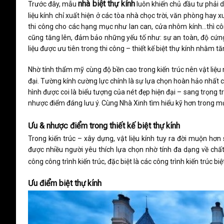
nhà
biệt thự kính
Trước đây, mẫu
luôn khiến chủ đầu tư phải d
liệu kính chỉ xuất hiện ở các tòa nhà chọc trời, văn phòng hay 
thi công cho các hạng mục như lan can, cửa nhôm kính…thì cô
cũng tăng lên, đảm bảo những yếu tố như: sự an toàn, độ cứng 
liệu được ưu tiên trong thi công –
thiết kế biệt thự kính
nhằm tăn
Nhờ tính thẩm mỹ cùng độ bền cao trong kiến trúc nên vật liệ
đại
. Tường kính cường lực chính là sự lựa chọn hoàn hảo nhất c
hình được coi là biểu tượng của nét đẹp hiện đại – sang trọng t
nhược điểm đáng lưu ý. Cùng Nhà Xinh tìm hiểu kỹ hơn trong
Ưu & nhược điểm trong thiết kế biệt thự kính
Trong kiến trúc – xây dựng, vật liệu kính tuy ra đời muộn hơn
được nhiều người yêu thích lựa chọn nhờ tính đa dạng về chấ
công công trình kiến trúc, đặc biệt là các công trình kiến trúc bi
Ưu điểm biệt thự kính