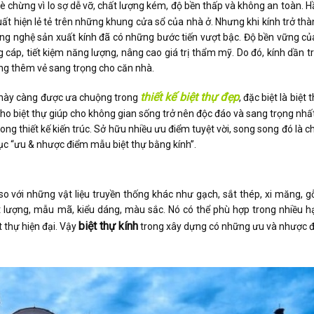
è chừng vì lo sợ dễ vỡ, chất lượng kém, độ bền thấp và không an toàn. 
xuất hiện lẻ tẻ trên những khung cửa sổ của nhà ở. Nhưng khi kính trở th
ng nghệ sản xuất kính đã có những bước tiến vượt bậc. Độ bền vững của
cáp, tiết kiệm năng lượng, nâng cao giá trị thẩm mỹ. Do đó, kính dần t
g thêm vẻ sang trọng cho căn nhà.
thiết kế biệt thự đẹp
u này càng được ưa chuộng trong
, đặc biệt là
biệt 
ho biệt thự giúp cho không gian sống trở nên độc đáo và sang trọng nhất.
rong thiết kế kiến trúc. Sở hữu nhiều ưu điểm tuyệt vời, song song đó là 
 mục “ưu & nhược điểm mẫu
biệt thự bằng kính
”.
 so với những vật liệu truyền thống khác như gạch, sắt thép, xi măng, 
t lượng, mẫu mã, kiểu dáng, màu sắc. Nó có thể phù hợp trong nhiều h
biệt thự kính
ệt thự hiện đại. Vậy
trong xây dựng có những ưu và nhược đ