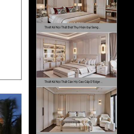
Thiết Kế Nội Thất Biệt Thự Hiện Đại Sang…
Thiết Kế Nội Thất Căn Hộ Cao Cấp D’Edge …