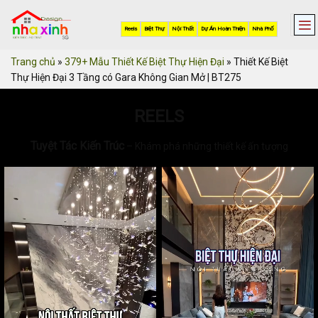
Skip
to
Reels
Biệt Thự
Nội Thất
Dự Án Hoàn Thiện
Nhà Phố
content
Trang chủ
»
379+ Mẫu Thiết Kế Biệt Thự Hiện Đại
»
Thiết Kế Biệt
Thự Hiện Đại 3 Tầng có Gara Không Gian Mở | BT275
REELS
Tuyệt Tác Kiến Trúc
– Khám phá những thiết kế ấn tượng