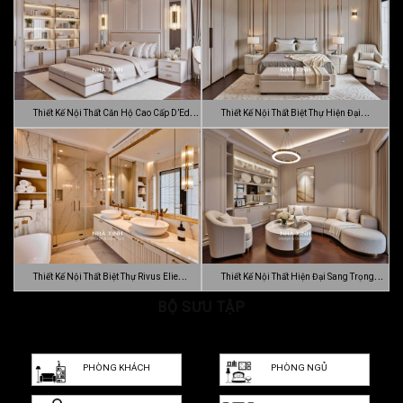
Thiết Kế Nội Thất Căn Hộ Cao Cấp D’Edge
Thiết Kế Nội Thất Biệt Thự Hiện Đại
…
Luca…
Thiết Kế Nội Thất Biệt Thự Rivus Elie
Thiết Kế Nội Thất Hiện Đại Sang Trọng
Sa…
BỘ SƯU TẬP
Dự…
PHÒNG KHÁCH
PHÒNG NGỦ