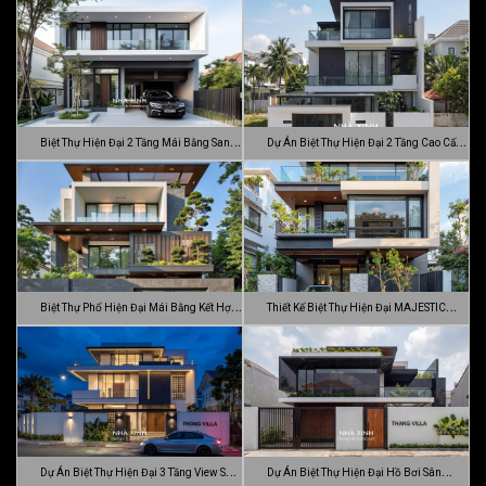
Biệt Thự Hiện Đại 2 Tầng Mái Bằng Sang
Dự Án Biệt Thự Hiện Đại 2 Tầng Cao Cấp
…
Đ…
Biệt Thự Phố Hiện Đại Mái Bằng Kết Hợp
Thiết Kế Biệt Thự Hiện Đại MAJESTIC
C…
MODE…
Dự Án Biệt Thự Hiện Đại 3 Tầng View Sân
Dự Án Biệt Thự Hiện Đại Hồ Bơi Sân