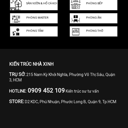
SÂN VƯỜN & HỒ CÁ KOI
PHÒNG BẾP
PHÒNG MASTER
PHÒNG ĂN
PHÒNG TẮM
PHÒNG THỜ
KIẾN TRÚC NHÀ XINH
TRỤ SỞ:
215 Nam Kỳ Khởi Nghĩa, Phường Võ Thị Sáu, Quận
3, HCM
0909 452 109
HOTLINE:
Kiến trúc sư tư vấn
STORE:
D2 KDC, Phú Nhuận, Phước Long B, Quận 9, Tp.HCM