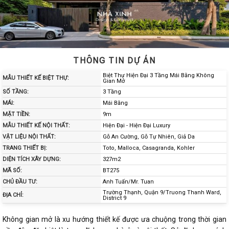
THÔNG TIN DỰ ÁN
Biệt Thự Hiện Đại 3 Tầng Mái Bằng Không
MẪU THIẾT KẾ BIỆT THỰ:
Gian Mở
SỐ TẦNG:
3 Tầng
MÁI:
Mái Bằng
MẶT TIỀN:
9m
MẪU THIẾT KẾ NỘI THẤT:
Hiện Đại - Hiện Đại Luxury
VẬT LIỆU NỘI THẤT:
Gỗ An Cường, Gỗ Tự Nhiên, Giả Da
TRANG THIẾT BỊ:
Toto, Malloca, Casagranda, Kohler
DIỆN TÍCH XÂY DỰNG:
327m2
MÃ SỐ:
BT275
CHỦ ĐẦU TƯ:
Anh Tuấn/Mr. Tuan
Trường Thạnh, Quận 9/Truong Thanh Ward,
ĐỊA CHỈ:
District 9
Không gian mở là xu hướng thiết kế được ưa chuộng trong thời gian