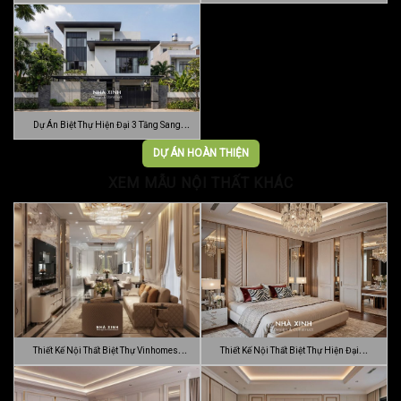
…
Vườn …
Dự Án Biệt Thự Hiện Đại 3 Tầng Sang
Trọn…
DỰ ÁN HOÀN THIỆN
XEM MẪU NỘI THẤT KHÁC
Thiết Kế Nội Thất Biệt Thự Vinhomes
Thiết Kế Nội Thất Biệt Thự Hiện Đại
Gran…
Sang…