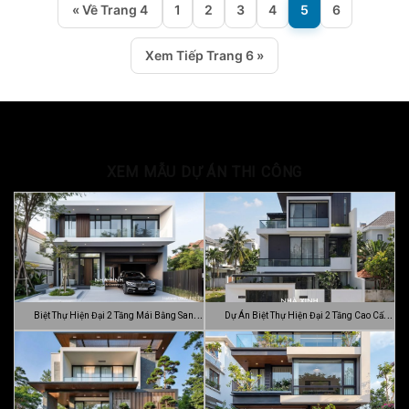
« Về Trang 4
1
2
3
4
5
6
Xem Tiếp Trang 6 »
XEM MẪU DỰ ÁN THI CÔNG
Biệt Thự Hiện Đại 2 Tầng Mái Bằng Sang
Dự Án Biệt Thự Hiện Đại 2 Tầng Cao Cấp
…
Đ…