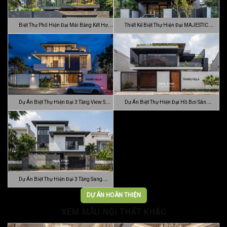
Biệt Thự Phố Hiện Đại Mái Bằng Kết Hợp
Thiết Kế Biệt Thự Hiện Đại MAJESTIC
C…
MODE…
Dự Án Biệt Thự Hiện Đại 3 Tầng View Sân
Dự Án Biệt Thự Hiện Đại Hồ Bơi Sân
…
Vườn …
Dự Án Biệt Thự Hiện Đại 3 Tầng Sang
Trọn…
DỰ ÁN HOÀN THIỆN
XEM MẪU NỘI THẤT KHÁC