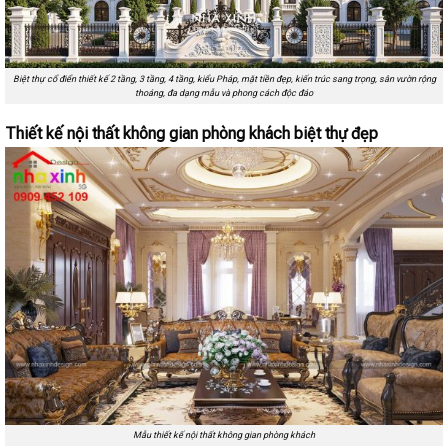
Biệt thự cổ điển thiết kế 2 tầng, 3 tầng, 4 tầng, kiểu Pháp, mặt tiền đẹp, kiến trúc sang trọng, sân vườn rộng
thoáng, đa dạng mẫu và phong cách độc đáo
Thiết kế nội thất không gian phòng khách biệt thự đẹp
Mẫu thiết kế nội thất không gian phòng khách