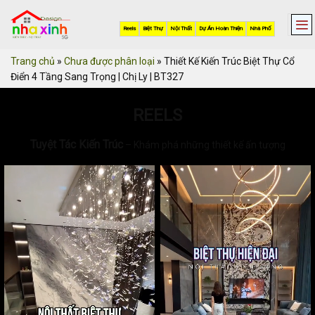
Skip
to
Reels
Biệt Thự
Nội Thất
Dự Án Hoàn Thiện
Nhà Phố
content
Trang chủ
»
Chưa được phân loại
»
Thiết Kế Kiến Trúc Biệt Thự Cổ
Điển 4 Tầng Sang Trọng | Chị Ly | BT327
REELS
Tuyệt Tác Kiến Trúc
– Khám phá những thiết kế ấn tượng