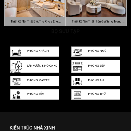
Thiết Kế Nội Thất Biệt Thự Rivus Elie
Thiết Kế Nội Thất Hiện Đại Sang Trọng
Sa…
BỘ SƯU TẬP
Dự…
PHÒNG KHÁCH
PHÒNG NGỦ
SÂN VƯỜN & HỒ CÁ KOI
PHÒNG BẾP
PHÒNG MASTER
PHÒNG ĂN
PHÒNG TẮM
PHÒNG THỜ
KIẾN TRÚC NHÀ XINH