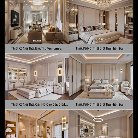
Thiết Kế Nội Thất Biệt Thự Vinhomes
Thiết Kế Nội Thất Biệt Thự Hiện Đại
Gran…
Sang…
Thiết Kế Nội Thất Căn Hộ Cao Cấp D’Edge
Thiết Kế Nội Thất Biệt Thự Hiện Đại
…
Luca…