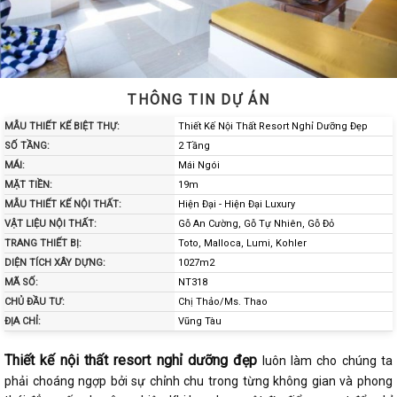
THÔNG TIN DỰ ÁN
MẪU THIẾT KẾ BIỆT THỰ:
Thiết Kế Nội Thất Resort Nghỉ Dưỡng Đẹp
SỐ TẦNG:
2 Tầng
MÁI:
Mái Ngói
MẶT TIỀN:
19m
MẪU THIẾT KẾ NỘI THẤT:
Hiện Đại - Hiện Đại Luxury
VẬT LIỆU NỘI THẤT:
Gỗ An Cường, Gỗ Tự Nhiên, Gỗ Đỏ
TRANG THIẾT BỊ:
Toto, Malloca, Lumi, Kohler
DIỆN TÍCH XÂY DỰNG:
1027m2
MÃ SỐ:
NT318
CHỦ ĐẦU TƯ:
Chị Thảo/Ms. Thao
ĐỊA CHỈ:
Vũng Tàu
Thiết kế nội thất resort nghỉ dưỡng đẹp
luôn làm cho chúng ta
phải choáng ngợp bởi sự chỉnh chu trong từng không gian và phong