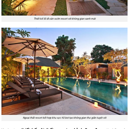
Thiết kế lối đi sân vườn resort với không gian xanh mát
Ngoại thất resort kết hợp khu vực hồ bơi tạo không gian thư giãn tuyệt vời