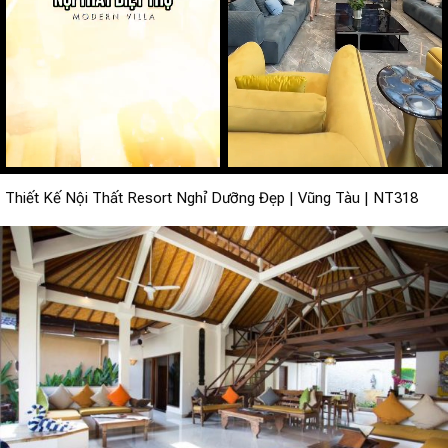
Thiết Kế Nội Thất Resort Nghỉ Dưỡng Đẹp | Vũng Tàu | NT318