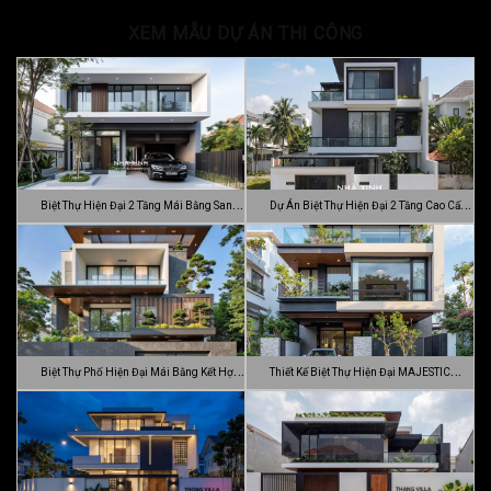
XEM MẪU DỰ ÁN THI CÔNG
Biệt Thự Hiện Đại 2 Tầng Mái Bằng Sang
Dự Án Biệt Thự Hiện Đại 2 Tầng Cao Cấp
…
Đ…
Biệt Thự Phố Hiện Đại Mái Bằng Kết Hợp
Thiết Kế Biệt Thự Hiện Đại MAJESTIC
C…
MODE…