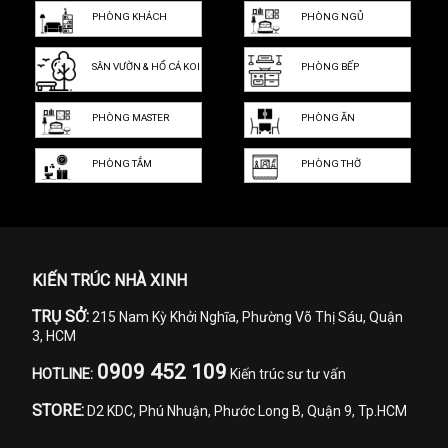
PHÒNG KHÁCH
PHÒNG NGỦ
SÂN VƯỜN & HỒ CÁ KOI
PHÒNG BẾP
PHÒNG MASTER
PHÒNG ĂN
PHÒNG TẮM
PHÒNG THỜ
KIẾN TRÚC NHÀ XINH
TRỤ SỞ:
215 Nam Kỳ Khởi Nghĩa, Phường Võ Thị Sáu, Quận
3, HCM
0909 452 109
HOTLINE:
Kiến trúc sư tư vấn
STORE:
D2 KDC, Phú Nhuận, Phước Long B, Quận 9, Tp.HCM