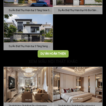
Dự Án Biệt Thự Hiện Đại 3 Tầng View Sân
Dự Án Biệt Thự Hiện Đại Hồ Bơi Sân
…
Vườn …
Dự Án Biệt Thự Hiện Đại 3 Tầng Sang
Trọn…
DỰ ÁN HOÀN THIỆN
XEM MẪU NỘI THẤT KHÁC
Thiết Kế Nội Thất Biệt Thự Vinhomes
Thiết Kế Nội Thất Biệt Thự Hiện Đại