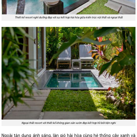
Thiết kế resort nghỉ dưỡng đẹp với sự kết hợp hài hòa giữa kiến trúc nội thất và ngoại thất
Ngoại thất resort với thiết kế không gian sân vườn đẹp kết hợp hồ bởi tiện nghi
Ngoài tận dụng ánh sáng, làn gió hài hòa cùng hệ thống cây xanh và