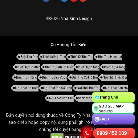
©2026 Nhà Xinh Design
Xu Hướng Tìm Kiếm
Biệt Thự Phố
Thiết Kế Nội Thất
Thiết Kế Biệt Thự
Biệt Thự Hiện Đại
Biệt Thự Cổ Điển
Biệt Thự Tân Cổ Điển
Biệt Thự 2 Tầng
Biệt Thự 3 Tầng
Biệt Thự 4 Tầng
Biệt Thự Sân Vườn
Biệt Thự Có Hồ Bơi
Nội Thất Hiện Đại
Nội Thất Cổ Điển
Nội Thất Tân Cổ Điển
Nội Thất Biệt Thự
Nội Thất Căn Hộ
Trang Chủ
Nội Thất Nhà Phố
Short Video
GOOGLE MAP
CHỈ ĐƯỜNG
Bản quyền nội dung thuộc về Công Ty Nhà Xinh. Tất cả mọi thứ
ZALO
sao chép hoặc copy nội dung phải ghi rõ nguồn gốc và được
chúng tôi duyệt bằng văn bản.
0909 452 109