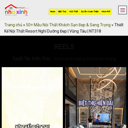
Skip
to
Reels
Biệt Thự
Nội Thất
Dự Án Hoàn Thiện
Nhà Phố
content
Trang chủ
»
50+ Mẫu Nội Thất Khách Sạn Đẹp & Sang Trọng
»
Thiết
Kế Nội Thất Resort Nghỉ Dưỡng Đẹp | Vũng Tàu | NT318
REELS
Tuyệt Tác Kiến Trúc
– Khám phá những thiết kế ấn tượng