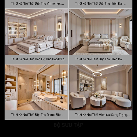
Thiết Kế Nội Thất Biệt Thự Vinhomes
Thiết Kế Nội Thất Biệt Thự Hiện Đại
Gran…
Sang…
Thiết Kế Nội Thất Căn Hộ Cao Cấp D’Edge
Thiết Kế Nội Thất Biệt Thự Hiện Đại
…
Luca…
Thiết Kế Nội Thất Biệt Thự Rivus Elie
Thiết Kế Nội Thất Hiện Đại Sang Trọng
Sa…
BỘ SƯU TẬP
Dự…