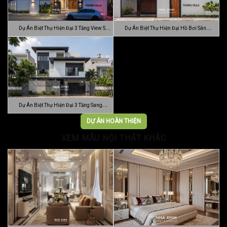
Dự Án Biệt Thự Hiện Đại 3 Tầng View Sân
Dự Án Biệt Thự Hiện Đại Hồ Bơi Sân
…
Vườn …
Dự Án Biệt Thự Hiện Đại 3 Tầng Sang
Trọn…
DỰ ÁN HOÀN THIỆN
XEM MẪU NỘI THẤT KHÁC