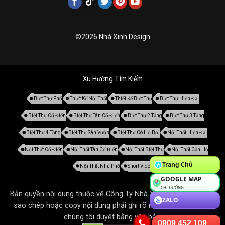
©2026 Nhà Xinh Design
Xu Hướng Tìm Kiếm
Biệt Thự Phố
Thiết Kế Nội Thất
Thiết Kế Biệt Thự
Biệt Thự Hiện Đại
Biệt Thự Cổ Điển
Biệt Thự Tân Cổ Điển
Biệt Thự 2 Tầng
Biệt Thự 3 Tầng
Biệt Thự 4 Tầng
Biệt Thự Sân Vườn
Biệt Thự Có Hồ Bơi
Nội Thất Hiện Đại
Nội Thất Cổ Điển
Nội Thất Tân Cổ Điển
Nội Thất Biệt Thự
Nội Thất Căn Hộ
Trang Chủ
Nội Thất Nhà Phố
Short Video
GOOGLE MAP
CHỈ ĐƯỜNG
Bản quyền nội dung thuộc về Công Ty Nhà Xinh. Tất cả mọi thứ
ZALO
sao chép hoặc copy nội dung phải ghi rõ nguồn gốc và được
chúng tôi duyệt bằng văn bản.
0909 452 109