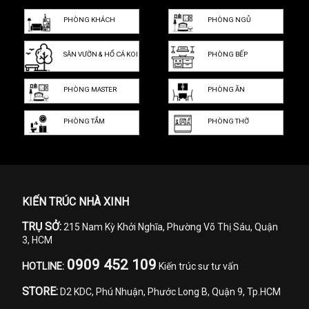
PHÒNG KHÁCH
PHÒNG NGỦ
SÂN VƯỜN & HỒ CÁ KOI
PHÒNG BẾP
PHÒNG MASTER
PHÒNG ĂN
PHÒNG TẮM
PHÒNG THỜ
KIẾN TRÚC NHÀ XINH
TRỤ SỞ:
215 Nam Kỳ Khởi Nghĩa, Phường Võ Thị Sáu, Quận
3, HCM
0909 452 109
HOTLINE:
Kiến trúc sư tư vấn
STORE:
D2 KDC, Phú Nhuận, Phước Long B, Quận 9, Tp.HCM