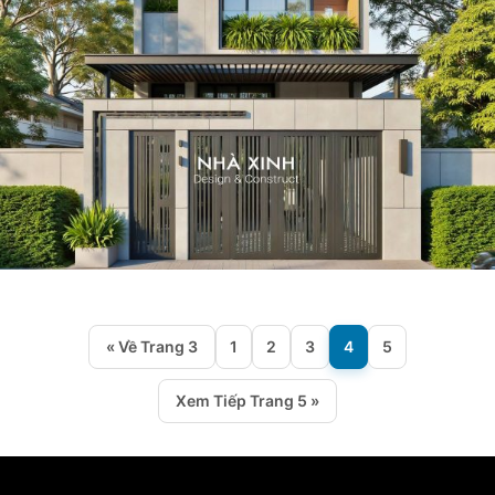
« Về Trang 3
1
2
3
4
5
Xem Tiếp Trang 5 »