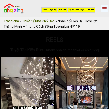
Skip
to
Reels
Biệt Thự
Nội Thất
Dự Án Hoàn Thiện
Nhà Phố
content
Trang chủ
»
Thiết Kế Nhà Phố Đẹp
»
Nhà Phố Hiện Đại Tích Hợp
Thông Minh – Phong Cách Sống Tương Lai NP119
REELS
Tuyệt Tác Kiến Trúc
– Khám phá những thiết kế ấn tượng