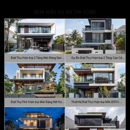
XEM MẪU DỰ ÁN THI CÔNG
Biệt Thự Hiện Đại 2 Tầng Mái Bằng Sang
Dự Án Biệt Thự Hiện Đại 2 Tầng Cao Cấp
…
Đ…
Biệt Thự Phố Hiện Đại Mái Bằng Kết Hợp
Thiết Kế Biệt Thự Hiện Đại MAJESTIC
C…
MODE…