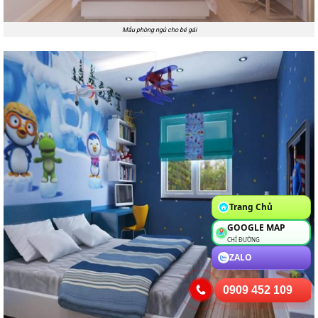
Mẫu phòng ngủ cho bé gái
Trang Chủ
GOOGLE MAP
CHỈ ĐƯỜNG
ZALO
0909 452 109