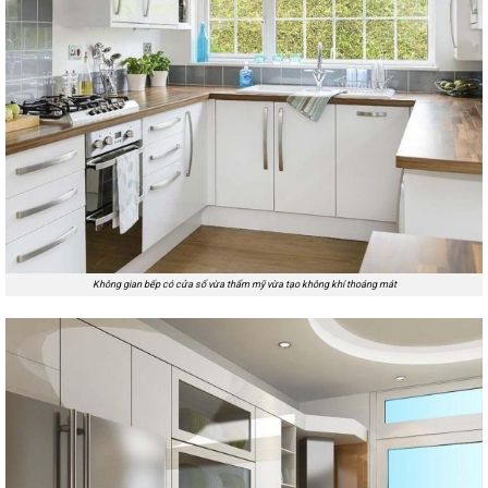
Không gian bếp có cửa sổ vừa thẩm mỹ vừa tạo không khí thoáng mát