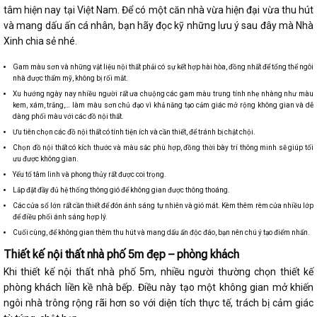
tâm hiện nay tại Việt Nam. Để có một căn nhà vừa hiện đại vừa thu hút
và mang dấu ấn cá nhân, bạn hãy đọc kỹ những lưu ý sau đây mà Nhà
Xinh chia sẻ nhé.
Gam màu sơn và những vật liệu nội thất phải có sự kết hợp hài hòa, đồng nhất để tổng thể ngôi
nhà được thẩm mỹ, không bị rối mắt.
Xu hướng ngày nay nhiều người rất ưa chuộng các gam màu trung tính nhẹ nhàng như màu
kem, xám, trắng,… làm màu sơn chủ đạo vì khả năng tạo cảm giác mở rộng không gian và dễ
dàng phối màu với các đồ nội thất.
Ưu tiên chọn các đồ nội thất có tính tiện ích và cần thiết, để tránh bị chật chội.
Chọn đồ nội thất có kích thước và màu sắc phù hợp, đồng thời bày trí thông minh sẽ giúp tối
ưu được không gian.
Yếu tố tâm linh và phong thủy rất được coi trọng.
Lắp đặt đầy đủ hệ thống thông gió để không gian được thông thoáng.
Các cửa sổ lớn rất cần thiết để đón ánh sáng tự nhiên và gió mát. Kèm thêm rèm cửa nhiều lớp
để điều phối ánh sáng hợp lý.
Cuối cùng, để không gian thêm thu hút và mang dấu ấn độc đáo, bạn nên chú ý tạo điểm nhấn.
Thiết kế nội thất nhà phố 5m đẹp – phòng khách
Khi thiết kế nội thất nhà phố 5m, nhiều người thường chọn thiết kế
phòng khách liền kề nhà bếp. Điều này tạo một không gian mở khiến
ngôi nhà trông rộng rãi hơn so với diện tích thực tế, trách bị cảm giác