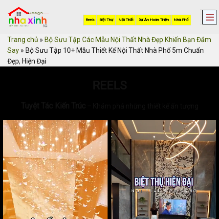
Skip
to
Reels
Biệt Thự
Nội Thất
Dự Án Hoàn Thiện
Nhà Phố
content
Trang chủ
»
Bộ Sưu Tập Các Mẫu Nội Thất Nhà Đẹp Khiến Bạn Đắm
Say
»
Bộ Sưu Tập 10+ Mẫu Thiết Kế Nội Thất Nhà Phố 5m Chuẩn
Đẹp, Hiện Đại
REELS
Tuyệt Tác Kiến Trúc
– Khám phá những thiết kế ấn tượng