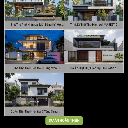
Biệt Thự Phố Hiện Đại Mái Bằng Kết Hợp
Thiết Kế Biệt Thự Hiện Đại MAJESTIC
C…
MODE…
Dự Án Biệt Thự Hiện Đại 3 Tầng View Sân
Dự Án Biệt Thự Hiện Đại Hồ Bơi Sân
…
Vườn …
Dự Án Biệt Thự Hiện Đại 3 Tầng Sang
Trọn…
DỰ ÁN HOÀN THIỆN