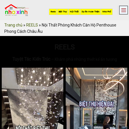
Skip
to
Reels
Biệt Thự
Nội Thất
Dự Án Hoàn Thiện
Nhà Phố
content
Trang chủ
»
REELS
»
Nội Thất Phòng Khách Căn Hộ Penthouse
Phong Cách Châu Âu
REELS
Tuyệt Tác Kiến Trúc
– Khám phá những thiết kế ấn tượng