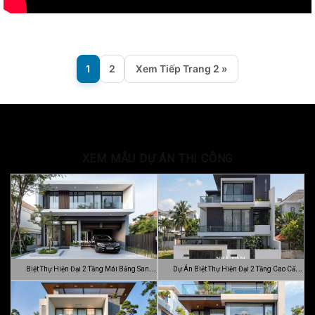
1
2
Xem Tiếp Trang 2 »
XEM MẪU DỰ ÁN THI CÔNG
Biệt Thự Hiện Đại 2 Tầng Mái Bằng Sang
Dự Án Biệt Thự Hiện Đại 2 Tầng Cao Cấp
…
Đ…