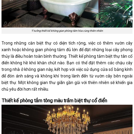
Ý tưởng thiết kế không gian phòng tắm hòa cùng thiên nhiên
Trong những căn biệt thự có diện tích rộng, việc có thêm vườn cây
xanh hoặc không gian phòng tắm đủ lớn để đặt những loại cây phong
thủy là điều hoàn toàn bình thường. Thiết kế phòng tắm biệt thự tân cổ
điển không hề khó khăn chút nào. Bạn có thể đặt thêm các chậu cây
trong nhà ở không gian này, kết hợp với việc sử dụng cửa sổ bằng kính
để đón ánh sáng và không khí trong lành đến từ vườn cây bên ngoài
biệt thự. Một không gian thư giãn gần gũi với thiên nhiên sẽ khiến gia
chủ yêu đời hơn rất nhiều.
Thiết kế phòng tắm tông màu trầm biệt thự cổ điển