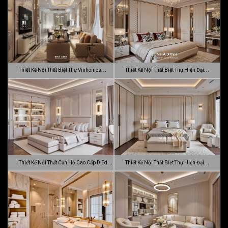
Thiết Kế Nội Thất Biệt Thự Vinhomes
Thiết Kế Nội Thất Biệt Thự Hiện Đại
Gran…
Sang…
Thiết Kế Nội Thất Căn Hộ Cao Cấp D’Edge
Thiết Kế Nội Thất Biệt Thự Hiện Đại
…
Luca…