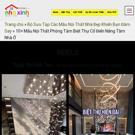
Skip
to
Reels
Biệt Thự
Nội Thất
Dự Án Hoàn Thiện
Nhà Phố
content
Trang chủ
»
Bộ Sưu Tập Các Mẫu Nội Thất Nhà Đẹp Khiến Bạn Đắm
Say
»
10+ Mẫu Nội Thất Phòng Tắm Biệt Thự Cổ Điển Nâng Tầm
Nhà Ở
REELS
Tuyệt Tác Kiến Trúc
– Khám phá những thiết kế ấn tượng