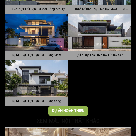
Biệt Thự Phố Hiện Đại Mái Bằng Kết Hợp
Thiết Kế Biệt Thự Hiện Đại MAJESTIC
C…
MODE…
Dự Án Biệt Thự Hiện Đại 3 Tầng View Sân
Dự Án Biệt Thự Hiện Đại Hồ Bơi Sân
…
Vườn …
Dự Án Biệt Thự Hiện Đại 3 Tầng Sang
Trọn…
DỰ ÁN HOÀN THIỆN
XEM MẪU NỘI THẤT KHÁC