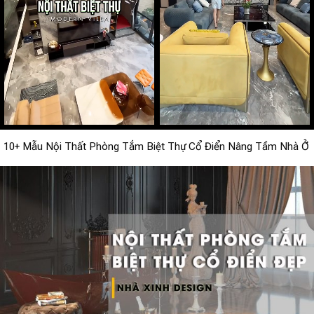
10+ Mẫu Nội Thất Phòng Tắm Biệt Thự Cổ Điển Nâng Tầm Nhà Ở