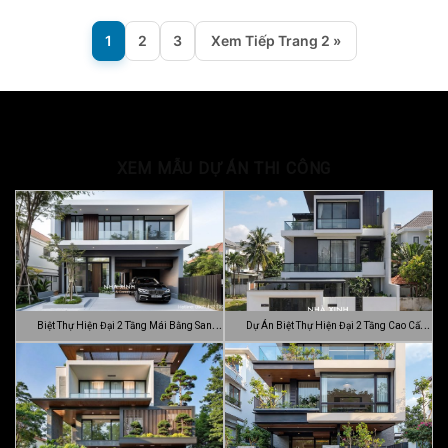
1
2
3
Xem Tiếp Trang 2 »
XEM MẪU DỰ ÁN THI CÔNG
Biệt Thự Hiện Đại 2 Tầng Mái Bằng Sang
Dự Án Biệt Thự Hiện Đại 2 Tầng Cao Cấp
…
Đ…