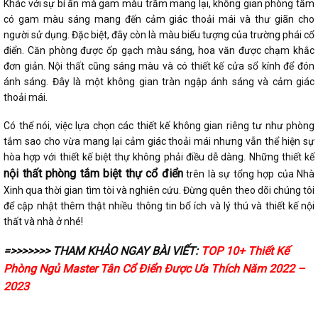
Khác với sự bí ẩn mà gam màu trầm mang lại, không gian phòng tắm
có gam màu sáng mang đến cảm giác thoải mái và thư giãn cho
người sử dụng. Đặc biệt, đây còn là màu biểu tượng của trường phái cổ
điển. Căn phòng được ốp gạch màu sáng, hoa văn được chạm khắc
đơn giản. Nội thất cũng sáng màu và có thiết kế cửa sổ kính để đón
ánh sáng. Đây là một không gian tràn ngập ánh sáng và cảm giác
thoải mái.
Có thể nói, việc lựa chọn các thiết kế không gian riêng tư như phòng
tắm sao cho vừa mang lại cảm giác thoải mái nhưng vẫn thể hiện sự
hòa hợp với thiết kế biệt thự không phải điều dễ dàng. Những thiết kế
nội thất phòng tắm biệt thự cổ điển
trên là sự tổng hợp của Nhà
Xinh qua thời gian tìm tòi và nghiên cứu. Đừng quên theo dõi chúng tôi
để cập nhật thêm thật nhiều thông tin bổ ích và lý thú và thiết kế nội
thất và nhà ở nhé!
=>>>>>>> THAM KHẢO NGAY BÀI VIẾT:
TOP 10+ Thiết Kế
Phòng Ngủ Master Tân Cổ Điển Được Ưa Thích Năm 2022 –
2023