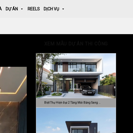
À
DỰ ÁN
REELS
DỊCH VỤ
XEM MẪU DỰ ÁN THI CÔNG
Biệt Thự Hiện Đại 2 Tầng Mái Bằng Sang …