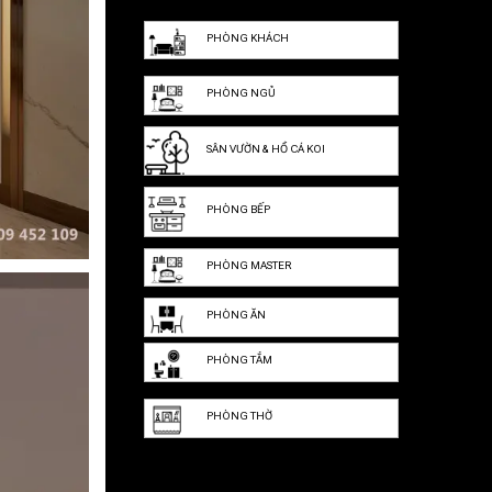
PHÒNG KHÁCH
PHÒNG NGỦ
SÂN VƯỜN & HỒ CÁ KOI
PHÒNG BẾP
PHÒNG MASTER
PHÒNG ĂN
PHÒNG TẮM
PHÒNG THỜ