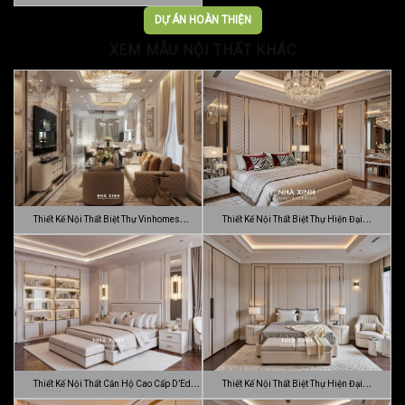
Trọn…
DỰ ÁN HOÀN THIỆN
XEM MẪU NỘI THẤT KHÁC
Thiết Kế Nội Thất Biệt Thự Vinhomes
Thiết Kế Nội Thất Biệt Thự Hiện Đại
Gran…
Sang…
Thiết Kế Nội Thất Căn Hộ Cao Cấp D’Edge
Thiết Kế Nội Thất Biệt Thự Hiện Đại