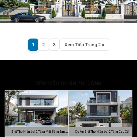
1
2
3
Xem Tiếp Trang 2 »
XEM MẪU DỰ ÁN THI CÔNG
Biệt Thự Hiện Đại 2 Tầng Mái Bằng Sang
Dự Án Biệt Thự Hiện Đại 2 Tầng Cao Cấp