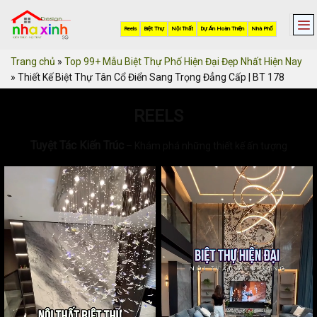
Skip
to
Reels
Biệt Thự
Nội Thất
Dự Án Hoàn Thiện
Nhà Phố
content
Trang chủ
»
Top 99+ Mẫu Biệt Thự Phố Hiện Đại Đẹp Nhất Hiện Nay
»
Thiết Kế Biệt Thự Tân Cổ Điển Sang Trọng Đẳng Cấp | BT 178
REELS
Tuyệt Tác Kiến Trúc
– Khám phá những thiết kế ấn tượng