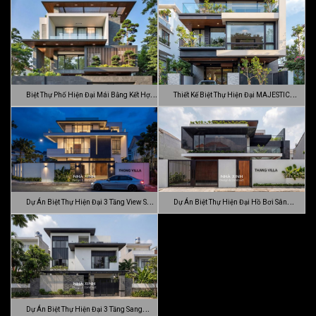
…
Đ…
Biệt Thự Phố Hiện Đại Mái Bằng Kết Hợp
Thiết Kế Biệt Thự Hiện Đại MAJESTIC
C…
MODE…
Dự Án Biệt Thự Hiện Đại 3 Tầng View Sân
Dự Án Biệt Thự Hiện Đại Hồ Bơi Sân
…
Vườn …
Dự Án Biệt Thự Hiện Đại 3 Tầng Sang