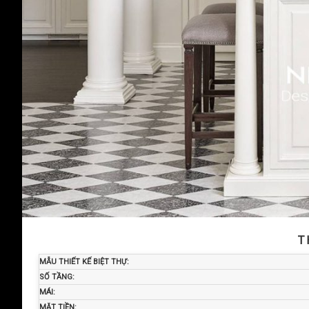
T
MẪU THIẾT KẾ BIỆT THỰ:
SỐ TẦNG:
MÁI:
MẶT TIỀN: