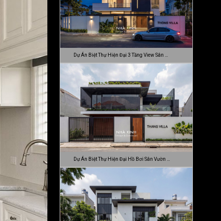
Dự Án Biệt Thự Hiện Đại 3 Tầng View Sân …
Dự Án Biệt Thự Hiện Đại Hồ Bơi Sân Vườn …