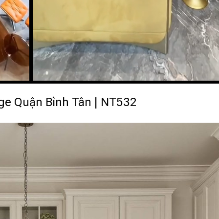
age Quận Bình Tân | NT532