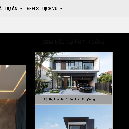
À
DỰ ÁN
REELS
DỊCH VỤ
XEM MẪU DỰ ÁN THI CÔNG
Biệt Thự Hiện Đại 2 Tầng Mái Bằng Sang …