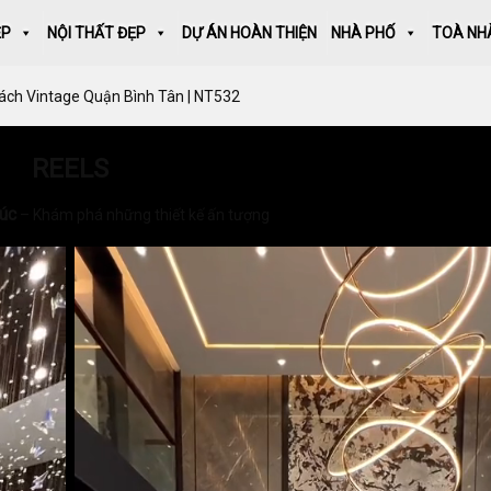
ẸP
NỘI THẤT ĐẸP
DỰ ÁN HOÀN THIỆN
NHÀ PHỐ
TOÀ NH
Cách Vintage Quận Bình Tân | NT532
REELS
rúc
– Khám phá những thiết kế ấn tượng