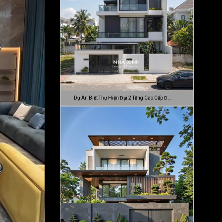
Dự Án Biệt Thự Hiện Đại 2 Tầng Cao Cấp Đ…