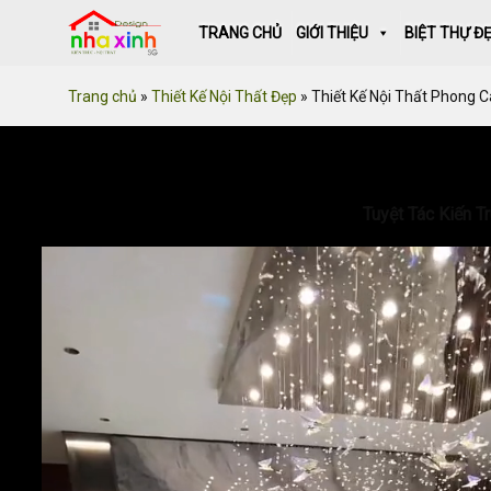
Skip
TRANG CHỦ
GIỚI THIỆU
BIỆT THỰ Đ
to
content
Trang chủ
»
Thiết Kế Nội Thất Đẹp
»
Thiết Kế Nội Thất Phong 
Tuyệt Tác Kiến T