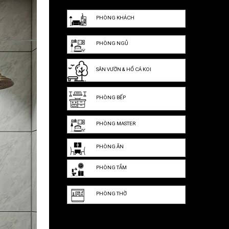
PHÒNG KHÁCH
PHÒNG NGỦ
SÂN VƯỜN & HỒ CÁ KOI
PHÒNG BẾP
PHÒNG MASTER
PHÒNG ĂN
PHÒNG TẮM
PHÒNG THỜ