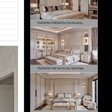
Thiết Kế Nội Thất Biệt Thự Hiện Đại Sang…
Thiết Kế Nội Thất Căn Hộ Cao Cấp D’Edge …