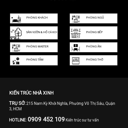
PHÒNG KHÁCH
PHÒNG NGỦ
SÂN VƯỜN & HỒ CÁ KOI
PHÒNG BẾP
PHÒNG MASTER
PHÒNG ĂN
PHÒNG TẮM
PHÒNG THỜ
KIẾN TRÚC NHÀ XINH
TRỤ SỞ:
215 Nam Kỳ Khởi Nghĩa, Phường Võ Thị Sáu, Quận
3, HCM
0909 452 109
HOTLINE:
Kiến trúc sư tư vấn