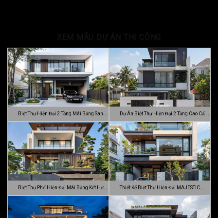
XEM MẪU DỰ ÁN THI CÔNG
Biệt Thự Hiện Đại 2 Tầng Mái Bằng Sang
Dự Án Biệt Thự Hiện Đại 2 Tầng Cao Cấp
…
Đ…
Biệt Thự Phố Hiện Đại Mái Bằng Kết Hợp
Thiết Kế Biệt Thự Hiện Đại MAJESTIC
C…
MODE…