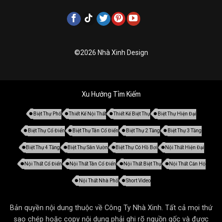
©2026 Nhà Xinh Design
Xu Hướng Tìm Kiếm
Biệt Thự Phố
Thiết Kế Nội Thất
Thiết Kế Biệt Thự
Biệt Thự Hiện Đại
Biệt Thự Cổ Điển
Biệt Thự Tân Cổ Điển
Biệt Thự 2 Tầng
Biệt Thự 3 Tầng
Biệt Thự 4 Tầng
Biệt Thự Sân Vườn
Biệt Thự Có Hồ Bơi
Nội Thất Hiện Đại
Nội Thất Cổ Điển
Nội Thất Tân Cổ Điển
Nội Thất Biệt Thự
Nội Thất Căn Hộ
Nội Thất Nhà Phố
Short Video
Bản quyền nội dung thuộc về Công Ty Nhà Xinh. Tất cả mọi thứ
sao chép hoặc copy nội dung phải ghi rõ nguồn gốc và được