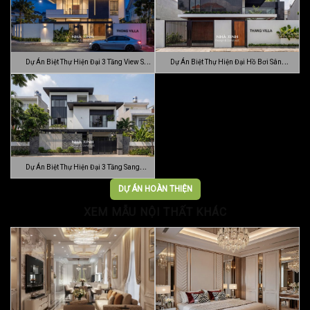
Dự Án Biệt Thự Hiện Đại 3 Tầng View Sân
Dự Án Biệt Thự Hiện Đại Hồ Bơi Sân
…
Vườn …
Dự Án Biệt Thự Hiện Đại 3 Tầng Sang
Trọn…
DỰ ÁN HOÀN THIỆN
XEM MẪU NỘI THẤT KHÁC