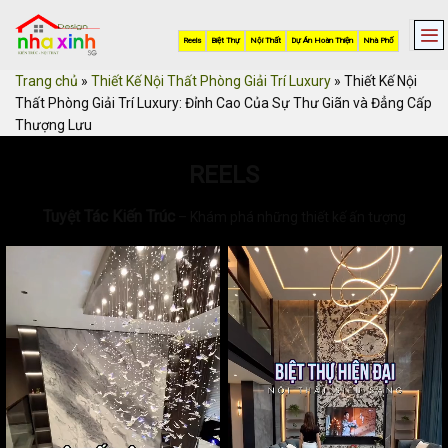
Skip
to
Reels
Biệt Thự
Nội Thất
Dự Án Hoàn Thiện
Nhà Phố
content
Trang chủ
»
Thiết Kế Nội Thất Phòng Giải Trí Luxury
»
Thiết Kế Nội
Thất Phòng Giải Trí Luxury: Đỉnh Cao Của Sự Thư Giãn và Đẳng Cấp
Thượng Lưu
REELS
Tuyệt Tác Kiến Trúc
– Khám phá những thiết kế ấn tượng